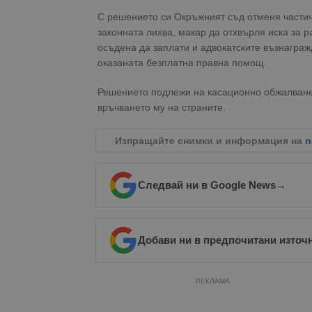
Име
С решението си Окръжният съд отменя частич
законната лихва, макар да отхвърля иска за 
__RequestVerificationT
осъдена да заплати и адвокатските възнаграж
оказаната безплатна правна помощ.
Решението подлежи на касационно обжалване
връчването му на страните.
VISITOR_PRIVACY_MET
Изпращайте снимки и информация на
n
Следвай ни в Google News
→
__cf_bm
receive-cookie-depreca
Добави ни в предпочитани източ
РЕКЛАМА
ASP.NET_SessionId