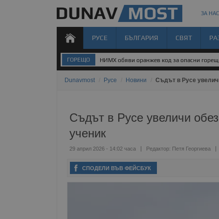
ЗА НАС
РУСЕ
БЪЛГАРИЯ
СВЯТ
РА
ГОРЕЩО
НИМХ обяви оранжев код за опасни горе
Dunavmost
/
Русе
/
Новини
/
Съдът в Русе увеличи
Съдът в Русе увеличи обез
ученик
29 април 2026 - 14:02 часа
Редактор:
Петя Георгиева
СПОДЕЛИ ВЪВ ФЕЙСБУК