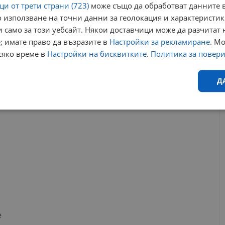
и от трети страни (723)
може също да обработват данните в
авов датира от месеци, като по-рано магистратът подаде
 използване на точни данни за геолокация и характеристик
и съвет заради публичните му критики за воденето на
 само за този уебсайт. Някои доставчици може да разчитат 
; имате право да възразите в
Настройки за рекламиране
. М
сяко време в
Настройки на бисквитките
.
Политика за повер
РЕКЛАМА
Д
Ефективност
Таргетиране
Функционалност
Н
еобходимо
Ефективност
Таргетиране
Функционалност
Неклас
исквитки позволяват основната функционалност на уебсайта, като потребителско
е
не може да се използва правилно без строго необходими бисквитки.