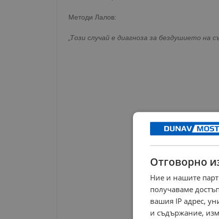
Методи Лалов:
„Този случай е диагноза за бездушието на 
Отговорно и
Ние и нашите парт
получаваме достъп
вашия IP адрес, у
и съдържание, изм