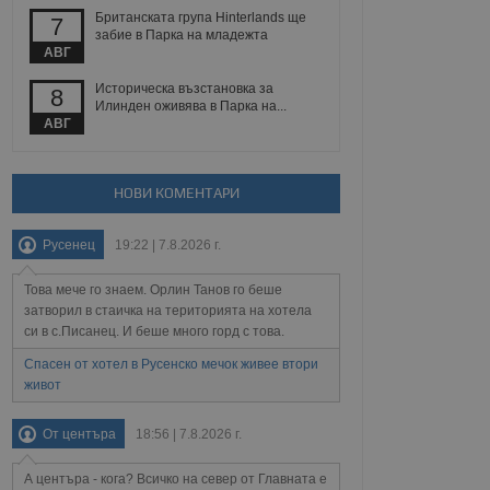
йният потребител може
Британската група Hinterlands ще
7
 уебсайт.
забие в Парка на младежта
АВГ
Историческа възстановка за
8
Описание
Илинден оживява в Парка на...
АВГ
ребителски
елското поведение и
раници на сайта. Тя
яване на сайта. Тя
не на прегледи на
формация, която е
взаимодействат с
НОВИ КОМЕНТАРИ
нкционалност в целия
прекарано на
редпочитанията на
 сайтове; тя може
Русенец
19:22 | 7.8.2026 г.
остта на социалните
тора на сайта.
използва новата или
елски взаимодействия
Това мече го знаем. Орлин Танов го беше
нето и потребителския
затворил в стаичка на територията на хотела
си в с.Писанец. И беше много горд с това.
рез събиране на данни
 помага за
Спасен от хотел в Русенско мечок живее втори
отребителите се
живот
тапите на тестване.
тистически данни,
От центъра
18:56 | 7.8.2026 г.
 броя на посещенията,
 са били заредени.
елския опит.
А центъра - кога? Всичко на север от Главната е