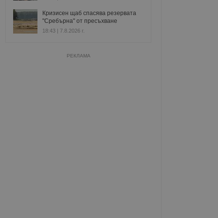
Кризисен щаб спасява резервата
"Сребърна" от пресъхване
18:43 | 7.8.2026 г.
РЕКЛАМА