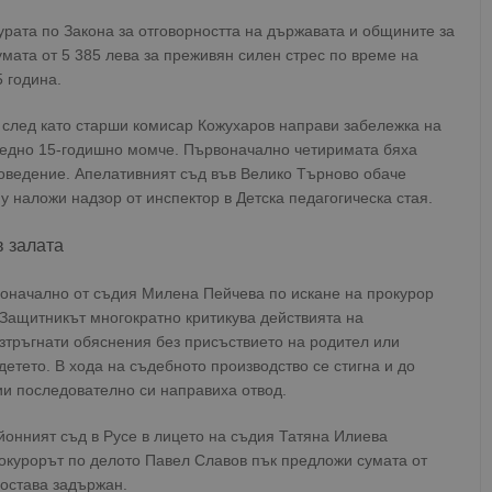
рата по Закона за отговорността на държавата и общините за
мата от 5 385 лева за преживян силен стрес по време на
 година.
, след като старши комисар Кожухаров направи забележка на
 едно 15-годишно момче. Първоначално четиримата бяха
поведение. Апелативният съд във Велико Търново обаче
у наложи надзор от инспектор в Детска педагогическа стая.
 залата
воначално от съдия Милена Пейчева по искане на прокурор
 Защитникът многократно критикува действията на
изтръгнати обяснения без присъствието на родител или
детето. В хода на съдебното производство се стигна и до
ии последователно си направиха отвод.
йонният съд в Русе в лицето на съдия Татяна Илиева
окурорът по делото Павел Славов пък предложи сумата от
 остава задържан.