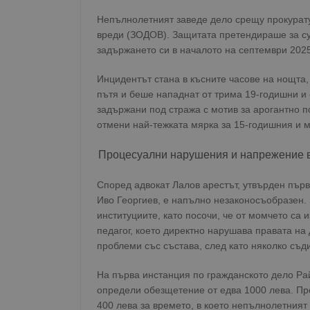
Непълнолетният заведе дело срещу прокурату
вреди (ЗОДОВ). Защитата претендираше за су
задържането си в началото на септември 2025
Инцидентът стана в късните часове на нощта
пътя и беше нападнат от трима 19-годишни и
задържани под стража с мотив за арогантно 
отмени най-тежката мярка за 15-годишния и м
Процесуални нарушения и напрежение в
Според адвокат Лалов арестът, утвърден пър
Иво Георгиев, е напълно незаконосъобразен.
институциите, като посочи, че от момчето са 
педагог, което директно нарушава правата на 
проблеми със състава, след като няколко съд
На първа инстанция по гражданското дело Ра
определи обезщетение от едва 1000 лева. Пр
400 лева за времето, в което непълнолетният