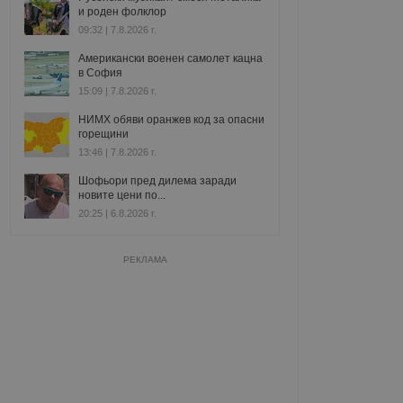
и роден фолклор
09:32 | 7.8.2026 г.
Американски военен самолет кацна
в София
15:09 | 7.8.2026 г.
НИМХ обяви оранжев код за опасни
горещини
13:46 | 7.8.2026 г.
Шофьори пред дилема заради
новите цени по...
20:25 | 6.8.2026 г.
РЕКЛАМА