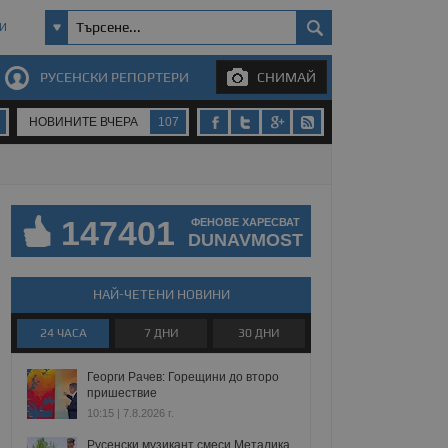
И
РУСЕНСКИ РЕПОРТЕРИ
СНИМАЙ
НОВИНИТЕ ВЧЕРА
107
147401
ФЕНОВЕ ХАРЕСВАТ
DUNAVMOST
НАЙ-ЧЕТЕНИ НОВИНИ
24 ЧАСА
7 ДНИ
30 ДНИ
Георги Рачев: Горещини до второ
пришествие
10:15 | 7.8.2026 г.
Русенски музикант смеси Металика