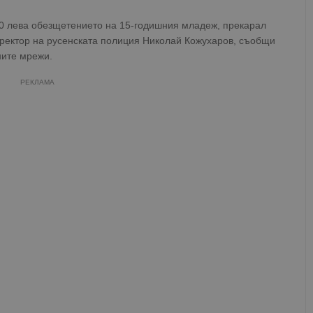
00 лева обезщетението на 15-годишния младеж, прекарал
иректор на русенската полиция Николай Кожухаров, съобщи
ните мрежи.
РЕКЛАМА