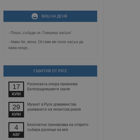
ВИЦ НА ДЕНЯ
не, зададена от уеб
 ASP.NET MVC
спре неразрешеното
т, известно като
- Пешо, събуди се. Говориш насън!
тове. Той не съдържа
щожава при затваряне
- Аман бе, жена. Остави ме поне насън да
кажа нещо...
ение на съгласието на
ст за тяхното
а данни за съгласието
ични политики и
СЪБИТИЯ ОТ РУСЕ
антира, че техните
 сесии.
Русенската опера превзема
аничаване между хората
17
а, за да се правят
Белоградчишките скали
хния уебсайт.
ЮЛИ
Музеят в Русе домакинства
29
сигнализира на
ушиването на гигантска рокля
 на бисквитките,
ЮЛИ
а съответствие и
ндарти и
Безплатна тренировка на открито
4
събира русенци на кея
ck и предоставя
АВГ
требител използва