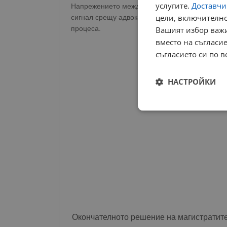
услугите.
Доставчиц
Напрежението между защитника и прокурор Сл
цели, включително
сигнал срещу адвоката в Софийския адвокатск
процеса.
Вашият избор важи
вместо на съгласие
съгласието си по в
НАСТРОЙКИ
Строго
необходимо
Строго н
Строго необходимите б
Окончателното решение на магистратит
на акаунта. Уебсайтът 