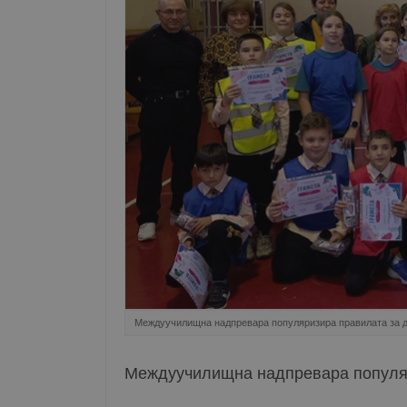
Междуучилищна надпревара популяризира правилата за 
Междуучилищна надпревара популя