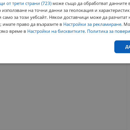
и от трети страни (723)
може също да обработват данните в
 използване на точни данни за геолокация и характеристик
ласници
безопасност на движението
детска безопасност
 само за този уебсайт. Някои доставчици може да разчитат 
раждане русе
училищно състезание
; имате право да възразите в
Настройки за рекламиране
. М
сяко време в
Настройки на бисквитките
.
Политика за повер
РЕКЛАМА
Д
Ефективност
Таргетиране
Функционалност
Н
еобходимо
Ефективност
Таргетиране
Функционалност
Неклас
исквитки позволяват основната функционалност на уебсайта, като потребителско
не може да се използва правилно без строго необходими бисквитки.