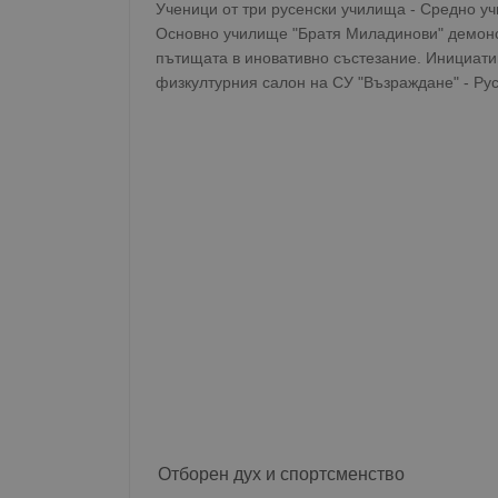
Ученици от три русенски училища - Средно у
Основно училище "Братя Миладинови" демонс
пътищата в иновативно състезание. Инициатив
физкултурния салон на СУ "Възраждане" - Рус
Отборен дух и спортсменство