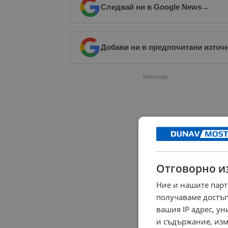
Следвай ни в Google News
→
Добави ни в предпочитани източ
РЕКЛАМА
Отговорно и
Ние и нашите парт
получаваме достъп
вашия IP адрес, у
и съдържание, изм