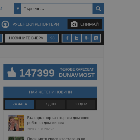
И
РУСЕНСКИ РЕПОРТЕРИ
СНИМАЙ
НОВИНИТЕ ВЧЕРА
98
147399
ФЕНОВЕ ХАРЕСВАТ
DUNAVMOST
НАЙ-ЧЕТЕНИ НОВИНИ
24 ЧАСА
7 ДНИ
30 ДНИ
Българка поръча първия домашен
робот за домакинска...
20:03 | 5.8.2026 г.
Полицията спаси изоставено на