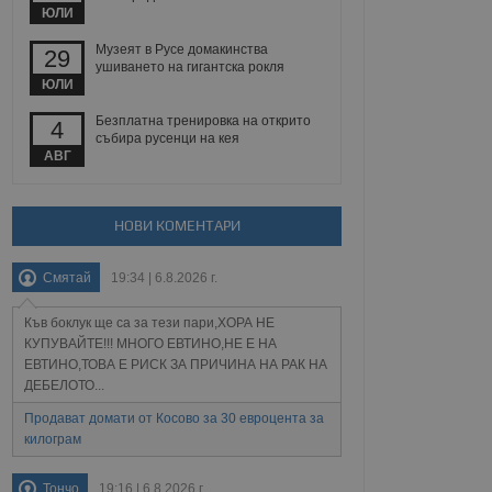
йният потребител може
ЮЛИ
 уебсайт.
Музеят в Русе домакинства
29
ушиването на гигантска рокля
ЮЛИ
Описание
Безплатна тренировка на открито
4
събира русенци на кея
ребителски
елското поведение и
АВГ
раници на сайта. Тя
яване на сайта. Тя
не на прегледи на
формация, която е
взаимодействат с
нкционалност в целия
прекарано на
редпочитанията на
НОВИ КОМЕНТАРИ
 сайтове; тя може
остта на социалните
тора на сайта.
използва новата или
Смятай
19:34 | 6.8.2026 г.
елски взаимодействия
нето и потребителския
Къв боклук ще са за тези пари,ХОРА НЕ
рез събиране на данни
КУПУВАЙТЕ!!! МНОГО ЕВТИНО,НЕ Е НА
 помага за
ЕВТИНО,ТОВА Е РИСК ЗА ПРИЧИНА НА РАК НА
отребителите се
ДЕБЕЛОТО...
тапите на тестване.
Продават домати от Косово за 30 евроцента за
тистически данни,
 броя на посещенията,
килограм
 са били заредени.
елския опит.
Тончо
19:16 | 6.8.2026 г.