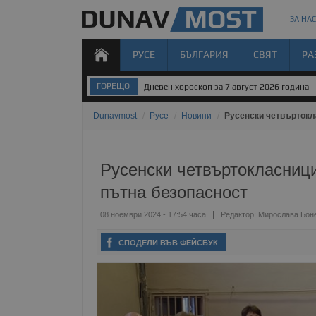
ЗА НАС
РУСЕ
БЪЛГАРИЯ
СВЯТ
РА
ГОРЕЩО
Дневен хороскоп за 7 август 2026 година
Dunavmost
/
Русе
/
Новини
/
Русенски четвъртокл
Русенски четвъртокласници
пътна безопасност
08 ноември 2024 - 17:54 часа
Редактор:
Мирослава Бон
СПОДЕЛИ ВЪВ ФЕЙСБУК