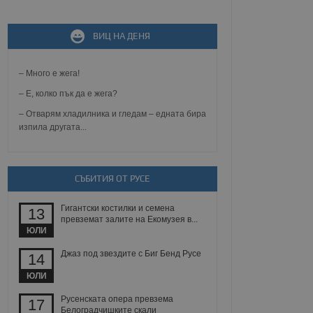
ВИЦ НА ДЕНЯ
не, зададена от уеб
 ASP.NET MVC
спре неразрешеното
т, известно като
– Много е жега!
тове. Той не съдържа
щожава при затваряне
– Е, колко пък да е жега?
– Отварям хладилника и гледам – едната бира
ение на съгласието на
изпила другата...
ст за тяхното
а данни за съгласието
ични политики и
антира, че техните
 сесии.
СЪБИТИЯ ОТ РУСЕ
аничаване между хората
а, за да се правят
Гигантски костилки и семена
хния уебсайт.
13
превземат залите на Екомузея в...
ЮЛИ
сигнализира на
 на бисквитките,
Джаз под звездите с Биг Бенд Русе
14
а съответствие и
ндарти и
ЮЛИ
ck и предоставя
Русенската опера превзема
17
требител използва
Белоградчишките скали