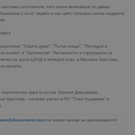
о шестима състезатели, като всеки включваше по двама
означени с жълт, червен и син цвят, получиха силна подкрепа
ли.
сност
циплини: "Скрити думи", "Пътни знаци", "Погледни и
а пътека" и "Тротинетки". Регламентът и структурата на
учител на група ЦОУД в четвърти клас, и Меглена Христова,
на проекта.
 компетентно жури в състав: Емилия Дикулакова -
а Христова - начален учител в ОУ "Тома Кърджиев" и
е.
ews@dunavmost.com
по всяко време на денонощието!