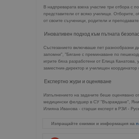
В надпреварата взеха участие три отбора с п
представители от всяко училище. Отборите, об
от своите съученици, родители и преподавате
Иновативен подход към пътната безопа
Състезанието включваше пет разнообразни дис
запомни", "Бягане с преминаване по пешеходн
игрите бяха разработени от Елица Канатова, 
заместник-директор и училищен координатор 
Експертно жури и оценяване
Изпълнението на задачите беше оценявано от
медицински фелдшер в СУ "Възраждане", Яниц
Илияна Иванова - старши експерт в РЗИ - Рус
Изпращайте снимки и информация на
n