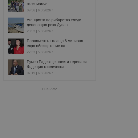
пътя момче
09:36 | 6.8.2026 г.
Агенцията по рибарство следи
денонощно река Дунав
20:52 | 5.8.2026 г.
Парламентът плаща 6 милиона
евро обезщетение на...
22:33 | 5.8.2026 г.
Румен Радев ще посети терена за
бъдещия космически...
07:19 | 6.8.2026 г.
РЕКЛАМА