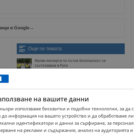
ници в Google
→
Още по темата
Малки експерти по пътна безопасност се
състезаваха в Русе
18:00 | 14.10.2024 г.
Връчиха ключовете на 204 нови автомобила за
МВР
15:00 | 8.7.2026 г.
Мария Брестничка: Губим по един клас деца
зползване на вашите данни
годишно
14:06 | 26.6.2026 г.
ньори използваме бисквитки и подобни технологии, за да 
МВР купува климатици с парите за безопасност на
 до информация на вашето устройство и да обработваме ли
пътя
никални идентификатори и данни за сърфиране, за персона
09:09 | 22.6.2026 г.
ерване на реклами и съдържание, анализ на аудиторията и