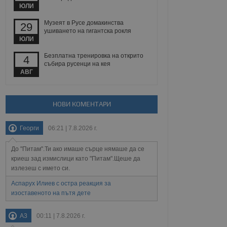
 уебсайт.
ЮЛИ
Музеят в Русе домакинства
29
ушиването на гигантска рокля
ЮЛИ
Описание
Безплатна тренировка на открито
4
събира русенци на кея
ребителски
елското поведение и
раници на сайта. Тя
яване на сайта. Тя
АВГ
не на прегледи на
формация, която е
взаимодействат с
нкционалност в целия
прекарано на
редпочитанията на
 сайтове; тя може
НОВИ КОМЕНТАРИ
остта на социалните
тора на сайта.
използва новата или
елски взаимодействия
Георги
06:21 | 7.8.2026 г.
нето и потребителския
До "Питам".Ти ако имаше сърце нямаше да се
рез събиране на данни
 помага за
криеш зад измислици като "Питам".Щеше да
отребителите се
излезеш с името си.
тапите на тестване.
Аспарух Илиев с остра реакция за
тистически данни,
изоставеното на пътя дете
 броя на посещенията,
 са били заредени.
елския опит.
A3
00:11 | 7.8.2026 г.
я за потребителското