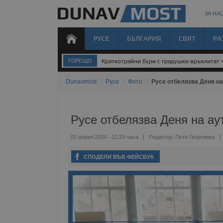
ЗА НАС
РУСЕ
БЪЛГАРИЯ
СВЯТ
РА
ГОРЕЩО
Краткотрайни бури с градушки връхлитат 
Dunavmost
/
Русе
/
Фото
/
Русе отбелязва Деня на
Русе отбелязва Деня на ау
02 април 2024 - 12:33 часа
Редактор:
Петя Георгиева
СПОДЕЛИ ВЪВ ФЕЙСБУК