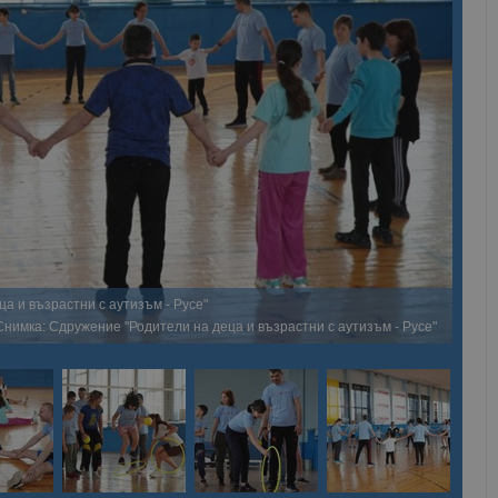
а и възрастни с аутизъм - Русе"
Снимка: Сдружение "Родители на деца и възрастни с аутизъм - Русе"