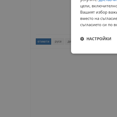
цели, включително
Вашият избор важи
вместо на съгласие
съгласието си по в
НАСТРОЙКИ
етикети
русе
деца
пантеон
спорт
а
Строго
необходимо
Строго н
Строго необходимите б
на акаунта. Уебсайтът 