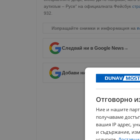
аутизъм – Русе“ на официалната Фейсбук
стр
932.
Изпращайте снимки и информация на
n
Следвай ни в Google News
→
Добави ни в предпочитани източ
РЕКЛАМА
Отговорно и
Ние и нашите парт
получаваме достъп
вашия IP адрес, у
и съдържание, изм
услугите.
Доставчиц