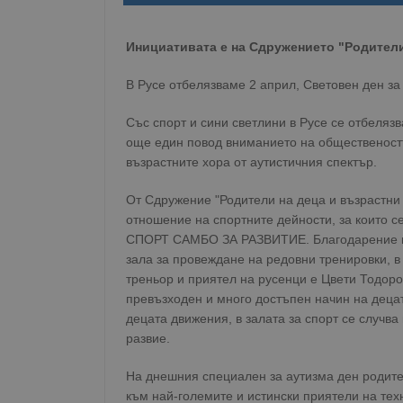
Инициативата е на Сдружението "Родители 
В Русе отбелязваме 2 април, Световен ден з
Със спорт и сини светлини в Русе се отбелязв
още един повод вниманието на общественостт
възрастните хора от аутистичния спектър.
От Сдружение "Родители на деца и възрастни 
отношение на спортните дейности, за които с
СПОРТ САМБО ЗА РАЗВИТИЕ. Благодарение на
зала за провеждане на редовни тренировки, в
треньор и приятел на русенци е Цвети Тодоро
превъзходен и много достъпен начин на децат
децата движения, в залата за спорт се случва
развие.
На днешния специален за аутизма ден родител
към най-големите и истински приятели на тех