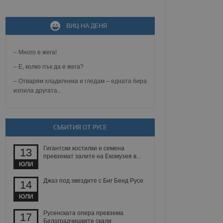
не, зададена от уеб
ВИЦ НА ДЕНЯ
 ASP.NET MVC
спре неразрешеното
т, известно като
тове. Той не съдържа
– Много е жега!
щожава при затваряне
– Е, колко пък да е жега?
ение на съгласието на
– Отварям хладилника и гледам – едната бира
ст за тяхното
изпила другата...
а данни за съгласието
ични политики и
антира, че техните
 сесии.
СЪБИТИЯ ОТ РУСЕ
аничаване между хората
а, за да се правят
хния уебсайт.
Гигантски костилки и семена
13
превземат залите на Екомузея в...
сигнализира на
ЮЛИ
 на бисквитките,
а съответствие и
Джаз под звездите с Биг Бенд Русе
14
ндарти и
ЮЛИ
ck и предоставя
требител използва
Русенската опера превзема
17
йният потребител може
Белоградчишките скали