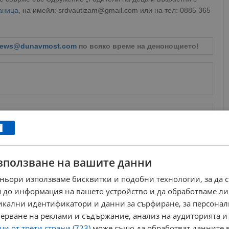
аница
, на имейл: srdvautizam@gmail.com или на тел: 0885 365
ews@dunavmost.com
по всяко време на денонощието!
ници в Google
→
Още по темата
зползване на вашите данни
Деца със специални потребности от Русе се
ньори използваме бисквитки и подобни технологии, за да 
забавляваха на зимен лагер в...
 до информация на вашето устройство и да обработваме ли
14:26 | 21.1.2025 г.
никални идентификатори и данни за сърфиране, за персона
Деца с аутизъм започнаха новата година със
спортни занимания
ерване на реклами и съдържание, анализ на аудиторията и
15:27 | 5.1.2025 г.
и от трети страни (723)
може също да обработват данните в