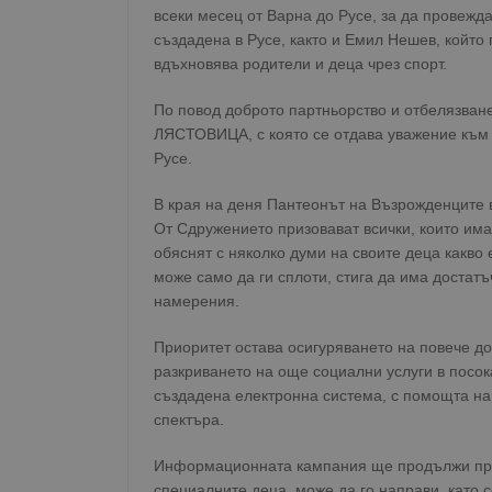
всеки месец от Варна до Русе, за да провежд
създадена в Русе, както и Емил Нешев, който 
вдъхновява родители и деца чрез спорт.
По повод доброто партньорство и отбелязван
ЛЯСТОВИЦА, с която се отдава уважение към 
Русе.
В края на деня Пантеонът на Възрожденците в
От Сдружението призовават всички, които им
обяснят с няколко думи на своите деца какво 
може само да ги сплоти, стига да има достат
намерения.
Приоритет остава осигуряването на повече д
разкриването на още социални услуги в посок
създадена електронна система, с помощта на
спектъра.
Информационната кампания ще продължи през 
специалните деца, може да го направи, като 