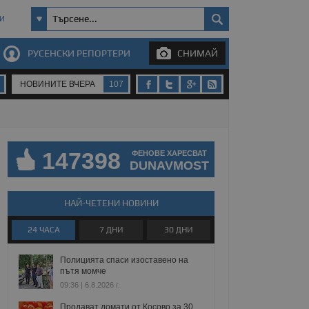
И
РУСЕНСКИ РЕПОРТЕРИ
СНИМАЙ
НОВИНИТЕ ВЧЕРА
107
147398
ФЕНОВЕ ХАРЕСВАТ
DUNAVMOST
НАЙ-ЧЕТЕНИ НОВИНИ
24 ЧАСА
7 ДНИ
30 ДНИ
Полицията спаси изоставено на
пътя момче
09:36 | 6.8.2026 г.
Продават домати от Косово за 30