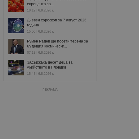
евроцента за...
18:12 | 6.8.2026 г.
Дневен хороскоп за 7 август 2026
година
15:00 | 6.8.2026 г.
Румен Радев ще посети терена за
бъдещия космически...
07:19 | 6.8.2026 г.
Задържаха десет деца за
убийството в Пловдив
15:43 | 6.8.2026 г.
РЕКЛАМА