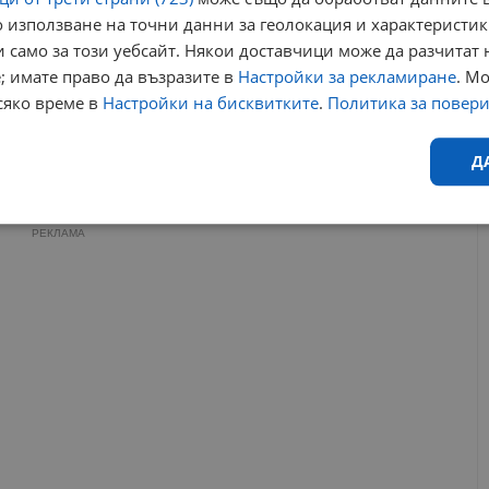
Емил Нешев подкрепи децата с аутизъм в Русе
 използване на точни данни за геолокация и характеристик
15:17 | 25.2.2024 г.
 само за този уебсайт. Някои доставчици може да разчитат 
; имате право да възразите в
Настройки за рекламиране
. М
Деца с аутизъм посетиха представление на
Кукления театър
сяко време в
Настройки на бисквитките
.
Политика за повер
14:32 | 4.2.2024 г.
Д
утизъм
сдружение
синя светлина
Ефективност
Таргетиране
Функционалност
Н
РЕКЛАМА
еобходимо
Ефективност
Таргетиране
Функционалност
Неклас
исквитки позволяват основната функционалност на уебсайта, като потребителско
не може да се използва правилно без строго необходими бисквитки.