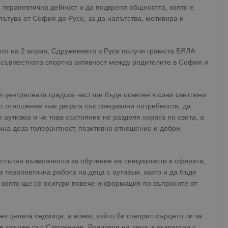
а терапевтична дейност и да подкрепя общността, която е
пътува от София до Русе, за да напътства, мотивира и
ето на 2 април, Сдружението в Русе получи грамота БЯЛА
съвместната спортна активност между родителите в София и
 централната градска част ще бъде осветен в сини светлини.
ат отношение към децата със специални потребности, да
е аутизма и че това състояние не разделя хората по света, а
ъчна доза толерантност, позитивно отношение и добри
остъпни възможности за обучение на специалисти в сферата,
а терапевтична работа на деца с аутизъм, както и да бъде
 която ще се осигури повече информация по въпросите от
цялата седмица, а всеки, който би отворил сърцето си за
се свърже със Сдружение „Родители на деца и възрастни с