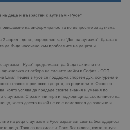
на деца и възрастни с аутизъм - Русе"
а повишаване на информираността по въпросите за аутизма
а 2 април - денят, определен като "Ден на аутизма". Датата е
а да бъде насочено към проблемите на децата и
с аутизъм - Русе" продължават да бъдат активни по
е вдъхновиха от отбора на силните майки в София - СОП
 Емил Нешев в Русе се поддържа спортен дух, осигурена е
 които главни герои освен децата, са родителите. Основен
ва, която успява да предаде своите знания и умения по
а с аутизъм. С различни игри и подходящи за състоянието на
 нещо, което досега никой не се е осмелявал да започне и
ите на деца с аутизъм в Русе изразяват своята благодарност
ните деца. Това са психилогът Поля Златилова, която пътува