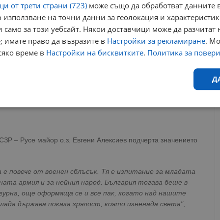
и от трети страни (723)
може също да обработват данните в
 използване на точни данни за геолокация и характеристик
 само за този уебсайт. Някои доставчици може да разчитат 
; имате право да възразите в
Настройки за рекламиране
. М
сяко време в
Настройки на бисквитките
.
Политика за повер
Д
Ефективност
Таргетиране
Функционалност
Н
ЗР – Русе майор о.з. Евгени Алексиев подчерта значението
 е повече от военен сблъсък. Тя е изпитание за младата
ната армия и за нейния народ. България тогава беше в
еобходимо
Ефективност
Таргетиране
Функционалност
Неклас
гурна, още оформяща се и все пак, когато над нашите
лада държава показа зрялост, която изненада света"
,
исквитки позволяват основната функционалност на уебсайта, като потребителско
не може да се използва правилно без строго необходими бисквитки.