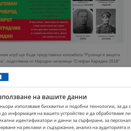
нния клуб ще бъде представена изложбата "Русенци в защита
а", подготвена от Народно читалище "Стефан Караджа 2018".
идетели, а като наследници. Наследници на един подвиг,
ти границите на България, а утвърди правото ни да бъдем
обствена съдба"
, коментира областният управител Драгомир
зползване на вашите данни
ньори използваме бисквитки и подобни технологии, за да 
РЕКЛАМА
 до информация на вашето устройство и да обработваме ли
никални идентификатори и данни за сърфиране, за персона
ерване на реклами и съдържание, анализ на аудиторията и