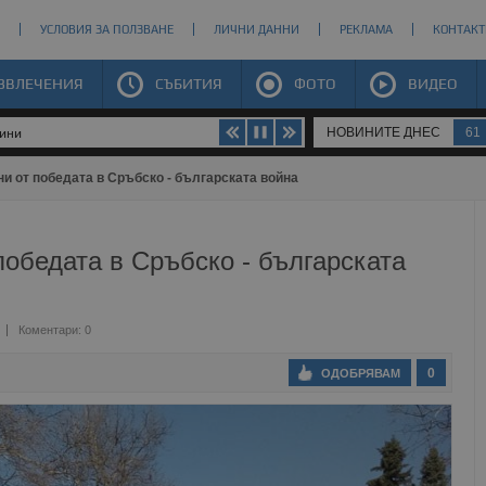
УСЛОВИЯ ЗА ПОЛЗВАНЕ
ЛИЧНИ ДАННИ
РЕКЛАМА
КОНТАКТ
ЗВЛЕЧЕНИЯ
СЪБИТИЯ
ФОТО
ВИДЕО
НОВИНИТЕ ДНЕС
61
щини
ни от победата в Сръбско - българската война
победата в Сръбско - българската
Коментари: 0
0
ОДОБРЯВАМ