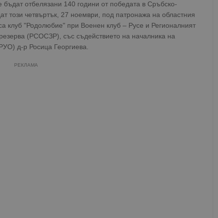
 бъдат отбелязани 140 години от победата в Сръбско-
ат този четвъртък, 27 ноември, под патронажа на областния
са клуб "Родолюбие" при Военен клуб – Русе и Регионалният
 резерва (РСОСЗР), със съдействието на началника на
РУО) д-р Росица Георгиева.
РЕКЛАМА