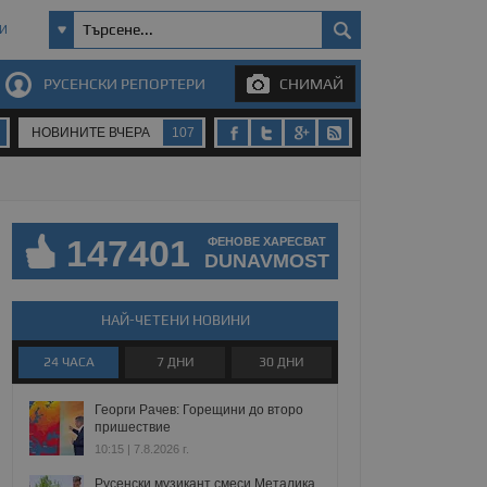
И
РУСЕНСКИ РЕПОРТЕРИ
СНИМАЙ
НОВИНИТЕ ВЧЕРА
107
147401
ФЕНОВЕ ХАРЕСВАТ
DUNAVMOST
НАЙ-ЧЕТЕНИ НОВИНИ
24 ЧАСА
7 ДНИ
30 ДНИ
Георги Рачев: Горещини до второ
пришествие
10:15 | 7.8.2026 г.
Русенски музикант смеси Металика