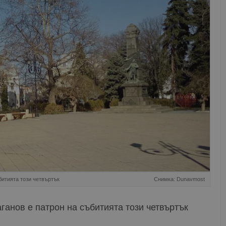
битията този четвъртък
Снимка: Dunavmost
анов е патрон на събитията този четвъртък