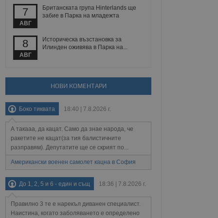
йният потребител може
Британската група Hinterlands ще
7
 уебсайт.
забие в Парка на младежта
АВГ
Историческа възстановка за
8
Описание
Илинден оживява в Парка на...
АВГ
ребителски
елското поведение и
раници на сайта. Тя
яване на сайта. Тя
не на прегледи на
формация, която е
взаимодействат с
НОВИ КОМЕНТАРИ
нкционалност в целия
прекарано на
редпочитанията на
 сайтове; тя може
Боко тиквата
18:40 | 7.8.2026 г.
остта на социалните
тора на сайта.
използва новата или
елски взаимодействия
А такааа, да кацат. Само да знае народа, че
нето и потребителския
ракетите не кацат(за тия балистичните
разправям). Депутатите ще се скрият по...
рез събиране на данни
 помага за
Американски военен самолет кацна в София
отребителите се
тапите на тестване.
До 1, 2, 5 и 6 - един и същ
18:36 | 7.8.2026 г.
тистически данни,
 броя на посещенията,
 са били заредени.
Правилно 3 те е нарекъл диванен специалист.
елския опит.
Наистина, когато заболяването е определено