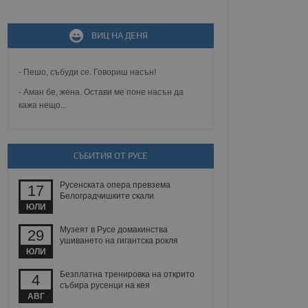
ВИЦ НА ДЕНЯ
не, зададена от уеб
 ASP.NET MVC
спре неразрешеното
т, известно като
- Пешо, събуди се. Говориш насън!
тове. Той не съдържа
щожава при затваряне
- Аман бе, жена. Остави ме поне насън да
кажа нещо...
ение на съгласието на
ст за тяхното
а данни за съгласието
ични политики и
СЪБИТИЯ ОТ РУСЕ
антира, че техните
 сесии.
Русенската опера превзема
аничаване между хората
17
а, за да се правят
Белоградчишките скали
хния уебсайт.
ЮЛИ
Музеят в Русе домакинства
29
сигнализира на
ушиването на гигантска рокля
 на бисквитките,
ЮЛИ
а съответствие и
ндарти и
Безплатна тренировка на открито
4
събира русенци на кея
ck и предоставя
АВГ
требител използва