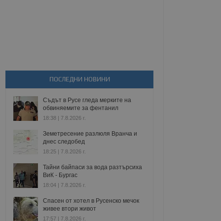
ПОСЛЕДНИ НОВИНИ
Съдът в Русе гледа мерките на
обвиняемите за фентанил
18:38 | 7.8.2026 г.
Земетресение разлюля Вранча и
днес следобед
18:25 | 7.8.2026 г.
Тайни байпаси за вода разтърсиха
ВиК - Бургас
18:04 | 7.8.2026 г.
Спасен от хотел в Русенско мечок
живее втори живот
17:57 | 7.8.2026 г.