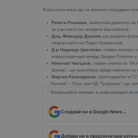
Име
В кръглата маса ще се включат утвърдени сп
__RequestVerificationT
Ренета Рошкева
, заместник-директор на
за участието на лекарите във войната.
Доц. Живодар Душков
ще разкрие факти
творчеството на Павел Кузминский.
Д-р Надежда Цветкова
, главен експерт 
VISITOR_PRIVACY_MET
кореспонденция между Захари Стоянов и
Николай Чакъров
, главен учител по "Ис
Шилер", ще анализира представянето на в
Мартин Календжиев
, преподавател в СУ
Кънчев" – Русе при НД "Традиция", ще за
__cf_bm
Изпращайте снимки и информация на
n
receive-cookie-depreca
Следвай ни в Google News
→
ASP.NET_SessionId
Добави ни в предпочитани източ