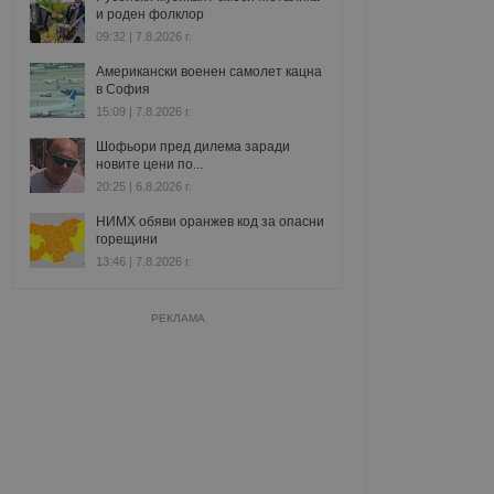
и роден фолклор
09:32 | 7.8.2026 г.
Американски военен самолет кацна
в София
15:09 | 7.8.2026 г.
Шофьори пред дилема заради
новите цени по...
20:25 | 6.8.2026 г.
НИМХ обяви оранжев код за опасни
горещини
13:46 | 7.8.2026 г.
РЕКЛАМА