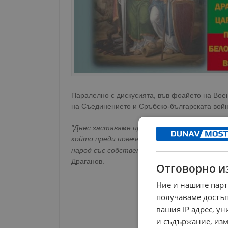
Паралелно с дискусията, във фоайето на Вое
на Съединението и Сръбско-българската войн
"Днес заставаме пред историята не като св
който преди повече от век не просто защи
народ със собствен път, собствен глас и с
Драганов.
Отговорно и
Ние и нашите парт
получаваме достъп
вашия IP адрес, у
и съдържание, изм