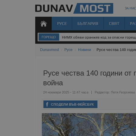
ЗА НАС
РУСЕ
БЪЛГАРИЯ
СВЯТ
РА
ГОРЕЩО
НИМХ обяви оранжев код за опасни горе
Dunavmost
/
Русе
/
Новини
/
Русе чества 140 годи
Русе чества 140 години от 
война
24 ноември 2025 - 11:47 часа
Редактор:
Петя Георгиева
СПОДЕЛИ ВЪВ ФЕЙСБУК