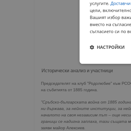
услугите.
Доставчиц
цели, включително
Вашият избор важи
вместо на съгласие
съгласието си по в
НАСТРОЙКИ
Строго
необходимо
Исторически анализ и участници
Председателят на клуб "Родолюбие" към РСОС
на събитията от 1885 година.
"Сръбско-българската война от 1885 година
ни държава, за нейните институции, за ней
Строго н
началото на своя независим път – още неси
граници се надигна заплаха, тази същата м
Строго необходимите б
на акаунта. Уебсайтът 
заяви майор Алексиев.