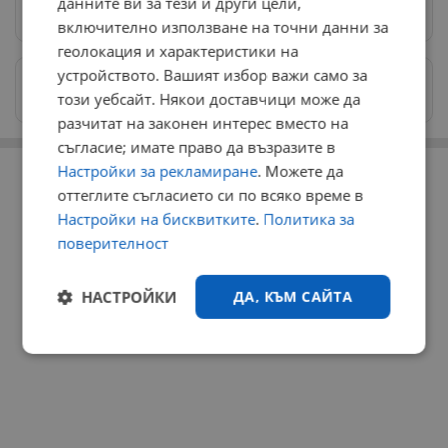
данните ви за тези и други цели,
Предпочитани източници
→
включително използване на точни данни за
геолокация и характеристики на
устройството. Вашият избор важи само за
Изпращайте снимки и информация на
този уебсайт. Някои доставчици може да
news@dunavmost.com
разчитат на законен интерес вместо на
съгласие; имате право да възразите в
РЕКЛАМА
Настройки за рекламиране
. Можете да
оттеглите съгласието си по всяко време в
Настройки на бисквитките
.
Политика за
поверителност
НАСТРОЙКИ
ДА, КЪМ САЙТА
Строго
Ефективност
необходимо