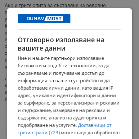
Ако и трите опита за съставяне на редовно
правителство се провалят, страната ще премине към
управление на служебен кабинет. След промените в
Конституцията, президентът Радев е силно ограничен
в избора си на служебен премиер. Той може да избира
Отговорно използване на
единствено измежду списък от 10 висши държавни
служители, включващ председателя на Народното
вашите данни
събрание, управителя и подуправителите на БНБ,
Ние и нашите партньори използваме
председателя и заместниците на Сметната палата,
бисквитки и подобни технологии, за да
както и омбудсмана и неговия заместник.
съхраняваме и получаваме достъп до
До назначаването на ново служебно правителство,
информация на вашето устройство и да
кабинетът на Росен Желязков ще продължи да
обработваме лични данни, като вашия IP
изпълнява функциите си в оставка, осигурявайки
адрес, уникални идентификатори и данни
приемственост в управлението.
за сърфиране, за персонализирани реклами
и съдържание, измерване на реклами и
съдържание, анализ на аудиторията и
Следвай ни в Google News
→
подобряване на услугите.
Доставчици от
трети страни (723)
може също да обработват