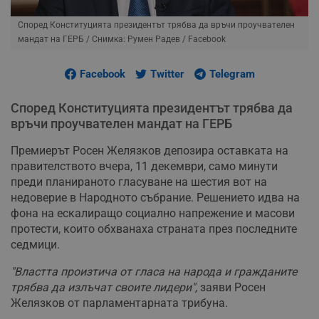
Според Конституцията президентът трябва да връчи проучвателен
мандат на ГЕРБ
/ Снимка: Румен Радев / Facebook
Facebook
Twitter
Telegram
Според Конституцията президентът трябва да
връчи проучвателен мандат на ГЕРБ
Премиерът Росен Желязков депозира оставката на
правителството вчера, 11 декември, само минути
преди планираното гласуване на шестия вот на
недоверие в Народното събрание. Решението идва на
фона на ескалиращо социално напрежение и масови
протести, които обхванаха страната през последните
седмици.
"Властта произтича от гласа на народа и гражданите
трябва да излъчат своите лидери",
заяви Росен
Желязков от парламентарната трибуна.