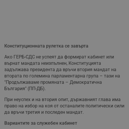
Конституционната рулетка се завърта
Ако ГЕРБ-СДС не успеят да формират кабинет или
върнат мандата неизпълнен, Конституцията
задължава президента да връчи втория мандат на
втората по големина парламентарна група – тази на
"Продължаваме промяната – Демократична
България" (ПП-ДБ).
При неуспех и на втория опит, държавният глава има
право на избор на коя от останалите политически сили
да връчи третия и последен мандат.
Вариантите за служебен кабинет