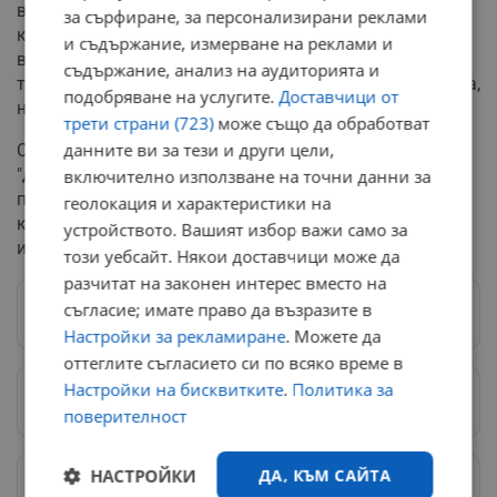
втората по големина политическа сила – ПП-ДБ. От
за сърфиране, за персонализирани реклами
коалицията вече заявиха категорично, че също ще
и съдържание, измерване на реклами и
върнат мандата веднага. Това отваря пътя към
съдържание, анализ на аудиторията и
третия мандат, чийто носител се избира от президента,
подобряване на услугите.
Доставчици от
но шансовете за кабинет са илюзорни.
трети страни (723)
може също да обработват
данните ви за тези и други цели,
Страната е изправена пред повторно отваряне на
"домовата книга" – списъкът с потенциални служебни
включително използване на точни данни за
премиери според новите конституционни правила,
геолокация и характеристики на
което при предишния цикъл доведе до сериозни
устройството. Вашият избор важи само за
институционални сътресения.
този уебсайт. Някои доставчици може да
разчитат на законен интерес вместо на
съгласие; имате право да възразите в
Следвай ни в Google News
→
Настройки за рекламиране
. Можете да
оттеглите съгласието си по всяко време в
Настройки на бисквитките
.
Политика за
Предпочитани източници
→
поверителност
НАСТРОЙКИ
ДА, КЪМ САЙТА
Изпращайте снимки и информация на