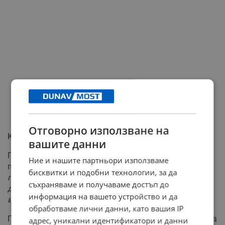
Отговорно използване на
Какво следва?
вашите данни
Президентът Румен Радев прие върнатия мандат с
Ние и нашите партньори използваме
предупреждение:
"Дали българите ще излязат да
бисквитки и подобни технологии, за да
гласуват, зависи от политическите сили, както и от
съхраняваме и получаваме достъп до
действията на вашето правителство, всеки ден е
информация на вашето устройство и да
важен."
обработваме лични данни, като вашия IP
Процедурата предвижда връчване на втори мандат на
адрес, уникални идентификатори и данни