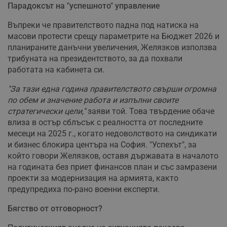
Парадоксът на "успешното" управление
Въпреки че правителството падна под натиска на
масови протести срещу параметрите на Бюджет 2026 и
планираните данъчни увеличения, Желязков използва
трибуната на президентството, за да похвали
работата на кабинета си.
"За тази една година правителството свърши огромна
по обем и значение работа и изпълни своите
стратегически цели,"
заяви той. Това твърдение обаче
влиза в остър сблъсък с реалността от последните
месеци на 2025 г., когато недоволството на синдикати
и бизнес блокира центъра на София. "Успехът", за
който говори Желязков, оставя държавата в началото
на годината без приет финансов план и със замразени
проекти за модернизация на армията, както
предупредиха по-рано военни експерти.
Бягство от отговорност?