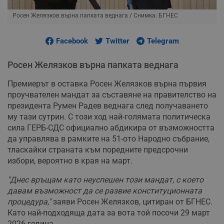
Росен Желязков върна папката веднага
/ Снимка: БГНЕС
Facebook
Twitter
Telegram
Росен Желязков върна папката веднага
Премиерът в оставка Росен Желязков върна първия
проучвателен мандат за съставяне на правителство на
президента Румен Радев веднага след получаването
му тази сутрин. С този ход най-голямата политическа
сила ГЕРБ-СДС официално абдикира от възможността
да управлява в рамките на 51-ото Народно събрание,
тласкайки страната към поредните предсрочни
избори, вероятно в края на март.
"Днес връщам като неуспешен този мандат, с което
давам възможност да се развие конституционната
процедура,"
заяви Росен Желязков, цитиран от БГНЕС.
Като най-подходяща дата за вота той посочи 29 март
2026 година.