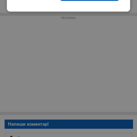
news@dunavmost.com
Строго
Ефективност
необходимо
РЕКЛАМА
Таргетиране
Функционалност
Некласифицирани
Строго необходимо
Ефективност
Таргетиране
Функционалност
Напиши коментар!
Некласифицирани
Строго необходимите бисквитки позволяват основната