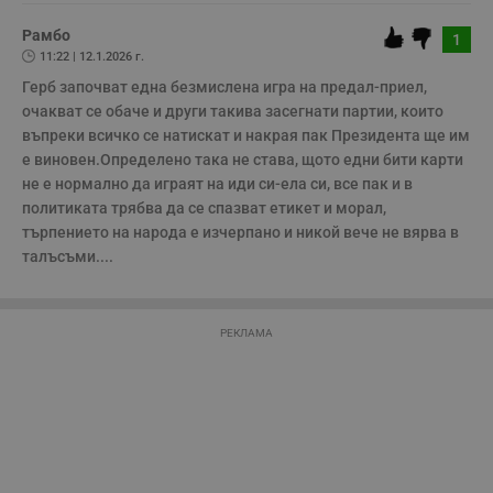
з
б
Рамбо
1
11:22 | 12.1.2026 г.
VISITOR_PRIVACY_METADATA
5 месеца
Т
YouTube
4
с
.youtube.com
Герб започват една безмислена игра на предал-приел, 
седмици
с
с
очакват се обаче и други такива засегнати партии, които 
п
въпреки всичко се натискат и накрая пак Президента ще им 
и
п
е виновен.Определено така не става, щото едни бити карти 
т
не е нормално да играят на иди си-ела си, все пак и в 
в
с
политиката трябва да се спазват етикет и морал, 
з
с
търпението на народа е изчерпано и никой вече не вярва в 
п
талъсъми....
о
р
п
н
п
РЕКЛАМА
к
ч
п
с
б
__cf_bm
29
Т
Cloudflare Inc.
минути
с
.twitter.com
59
р
секунди
м
б