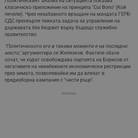
Политическият анализ на ситуацията показва
класическо приложение на принципа "Cui Bono" (Кой
печели). Чрез незабавното връщане на мандата ГЕРБ-
СДС прехвърля тежката задача за управление на
държавата без бюджет върху бъдещо служебно
правителство.
"Политическото его в такива моменти е на последно
място,"
аргументира се Желязков. Фактите обаче
сочат, че ходът освобождава партията на Борисов от
негативите на неизбежните икономически рестрикции
през зимата, позволявайки им да влязат в
предизборна кампания с "чисти ръце".
РЕКЛАМА