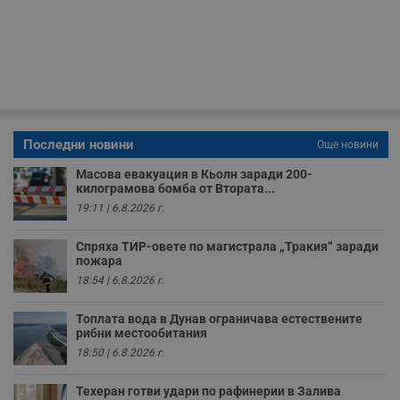
п
б
п
с
о
с
а
р
у
з
з
п
Последни новини
Още новини
ASP.NET_SessionId
Сесия
Т
Microsoft
Масова евакуация в Кьолн заради 200-
с
Corporation
килограмова бомба от Втората...
D
www.dunavmost.com
п
19:11 | 6.8.2026 г.
и
т
к
Спряха ТИР-овете по магистрала „Тракия“ заради
п
пожара
и
у
18:54 | 6.8.2026 г.
р
к
п
Топлата вода в Дунав ограничава естествените
д
рибни местообитания
д
18:50 | 6.8.2026 г.
п
у
Техеран готви удари по рафинерии в Залива