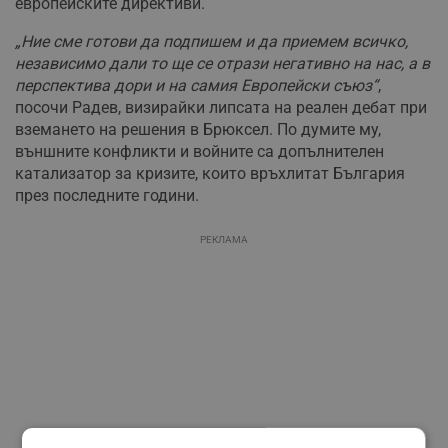
европейските директиви.
„Ние сме готови да подпишем и да приемем всичко,
независимо дали то ще се отрази негативно на нас, а в
перспектива дори и на самия Европейски съюз“
,
посочи Радев, визирайки липсата на реален дебат при
вземането на решения в Брюксел. По думите му,
външните конфликти и войните са допълнителен
катализатор за кризите, които връхлитат България
през последните години.
РЕКЛАМА