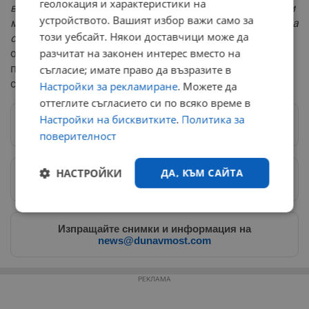
геолокация и характеристики на
влязоха във властта, за да се справят с олигархията и
устройството. Вашият избор важи само за
мафията, още с влизането в парламента се прегърнаха
този уебсайт. Някои доставчици може да
с тях“
, категоричен бе Румен Радев. Той завърши с
разчитат на законен интерес вместо на
обещанието, че формацията му влиза в битката за
парламента с конкретна разписана програма по
съгласие; имате право да възразите в
сектори, а не с кухи политически лозунги.
Настройки за рекламиране
. Можете да
оттеглите съгласието си по всяко време в
Настройки на бисквитките
.
Политика за
Следвай ни в Google News
→
поверителност
НАСТРОЙКИ
ДА, КЪМ САЙТА
Предпочитани източници
→
Строго
Ефективност
необходимо
Изпращайте снимки и информация на
news@dunavmost.com
Таргетиране
Функционалност
РЕКЛАМА