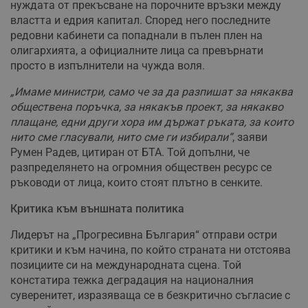
нуждата от прекъсване на порочните връзки между
властта и едрия капитал. Според него последните
редовни кабинети са попаднали в пълен плен на
олигархията, а официалните лица са превърнати
просто в изпълнители на чужда воля.
„Имаме министри, само че за да разпишат за някаква
обществена поръчка, за някакъв проект, за някакво
плащане, едни други хора им държат ръката, за които
нито сме гласували, нито сме ги избирали“
, заяви
Румен Радев, цитиран от БТА. Той допълни, че
разпределянето на огромния обществен ресурс се
ръководи от лица, които стоят плътно в сенките.
Критика към външната политика
Лидерът на „Прогресивна България“ отправи остри
критики и към начина, по който страната ни отстоява
позициите си на международната сцена. Той
констатира тежка деградация на националния
суверенитет, изразяваща се в безкритично съгласие с