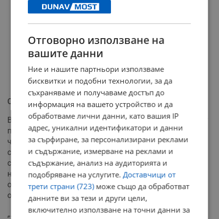
Отговорно използване на
вашите данни
Ние и нашите партньори използваме
бисквитки и подобни технологии, за да
съхраняваме и получаваме достъп до
Социална политика и амбиции
информация на вашето устройство и да
обработваме лични данни, като вашия IP
В отговор на критиките, че в програмата на новата му
адрес, уникални идентификатори и данни
партия липсват изявени леви послания, Радев обясни,
за сърфиране, за персонализирани реклами
че социалната политика изисква реални действия за
и съдържание, измерване на реклами и
справяне с бедността, неравенствата и демографския
съдържание, анализ на аудиторията и
срив, а не просто поставяне на етикети. Той определи
напускането на президентския пост като осъзната
подобряване на услугите.
Доставчици от
отговорност, продиктувана от разочарованието на
трети страни (723)
може също да обработват
обществото от досегашните политически съюзи.
данните ви за тези и други цели,
включително използване на точни данни за
„Хората, които искаха доверието на българите и