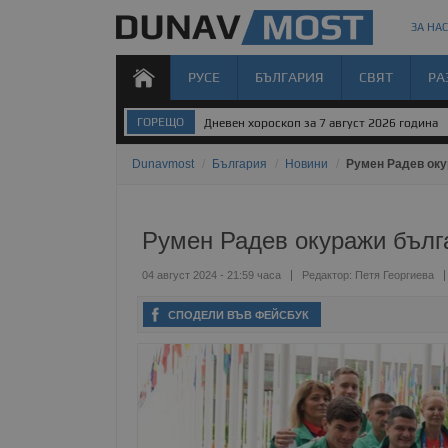
ЗА НАС
РУСЕ
БЪЛГАРИЯ
СВЯТ
РА
ГОРЕЩО
Дневен хороскоп за 7 август 2026 година
Dunavmost
/
България
/
Новини
/
Румен Радев ок
Румен Радев окуражи бълг
04 август 2024 - 21:59 часа
Редактор:
Петя Георгиева
СПОДЕЛИ ВЪВ ФЕЙСБУК