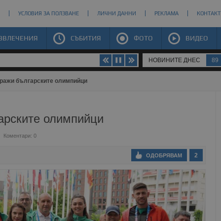
УСЛОВИЯ ЗА ПОЛЗВАНЕ
ЛИЧНИ ДАННИ
РЕКЛАМА
КОНТАКТ
ЗВЛЕЧЕНИЯ
СЪБИТИЯ
ФОТО
ВИДЕО
НОВИНИТЕ ДНЕС
89
уражи българските олимпийци
арските олимпийци
Коментари: 0
2
ОДОБРЯВАМ