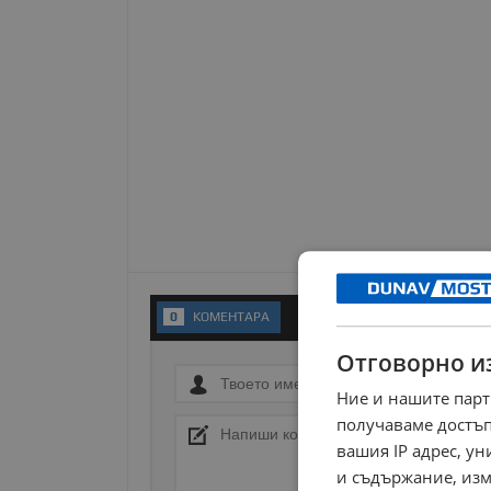
0
KОМЕНТАРA
Отговорно и
Ние и нашите парт
получаваме достъп
вашия IP адрес, у
и съдържание, изм