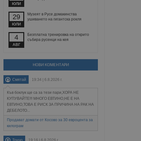
йният потребител може
ЮЛИ
 уебсайт.
Музеят в Русе домакинства
29
ушиването на гигантска рокля
ЮЛИ
Описание
Безплатна тренировка на открито
4
събира русенци на кея
ребителски
елското поведение и
АВГ
раници на сайта. Тя
яване на сайта. Тя
не на прегледи на
формация, която е
взаимодействат с
нкционалност в целия
прекарано на
редпочитанията на
НОВИ КОМЕНТАРИ
 сайтове; тя може
остта на социалните
тора на сайта.
използва новата или
Смятай
19:34 | 6.8.2026 г.
елски взаимодействия
нето и потребителския
Къв боклук ще са за тези пари,ХОРА НЕ
рез събиране на данни
КУПУВАЙТЕ!!! МНОГО ЕВТИНО,НЕ Е НА
 помага за
ЕВТИНО,ТОВА Е РИСК ЗА ПРИЧИНА НА РАК НА
отребителите се
ДЕБЕЛОТО...
тапите на тестване.
Продават домати от Косово за 30 евроцента за
тистически данни,
 броя на посещенията,
килограм
 са били заредени.
елския опит.
Тончо
19:16 | 6.8.2026 г.