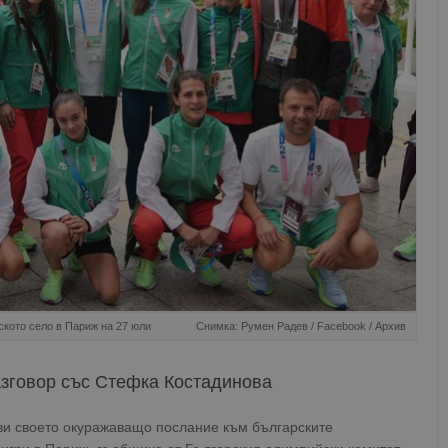
ското село в Париж на 27 юли
Снимка: Румен Радев / Facebook / Архив
зговор със Стефка Костадинова
ви своето окуражаващо послание към българските