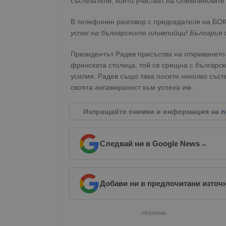
състезатели, които участват на Олимпийските
В телефонен разговор с председателя на БОК
успех на българските олимпийци! България с
Президентът Радев присъства на откриването 
френската столица, той се срещна с българск
усилия. Радев също така посети няколко съст
своята ангажираност към успеха им.
Изпращайте снимки и информация на
n
Следвай ни в Google News
→
Добави ни в предпочитани източ
РЕКЛАМА