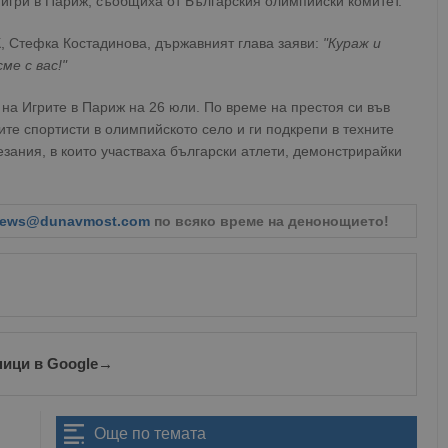
 игри в Париж, съобщиха от Българския олимпийски комитет.
, Стефка Костадинова, държавният глава заяви:
"Кураж и
ме с вас!"
на Игрите в Париж на 26 юли. По време на престоя си във
ите спортисти в олимпийското село и ги подкрепи в техните
езания, в които участваха български атлети, демонстрирайки
ews@dunavmost.com
по всяко време на денонощието!
ници в Google
→
Още по темата