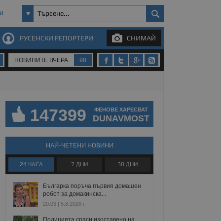
И
РУСЕНСКИ РЕПОРТЕРИ
СНИМАЙ
НОВИНИТЕ ВЧЕРА
98
147399
ФЕНОВЕ ХАРЕСВАТ
DUNAVMOST
НАЙ-ЧЕТЕНИ НОВИНИ
24 ЧАСА
7 ДНИ
30 ДНИ
Българка поръча първия домашен
робот за домакинска...
20:03 | 5.8.2026 г.
Полицията спаси изоставено на