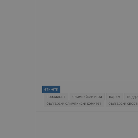
етикети
президент
олимпийски игри
париж
подкр
български олимпийски комитет
български спорт