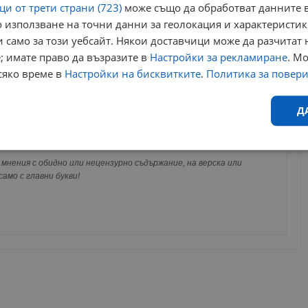
и от трети страни (723)
може също да обработват данните в
 използване на точни данни за геолокация и характеристик
 само за този уебсайт. Някои доставчици може да разчитат 
; имате право да възразите в
Настройки за рекламиране
. М
сяко време в
Настройки на бисквитките
.
Политика за повер
за да оставите анонимен коментар или да гласувате
Д
акаунт.
ви ще бъде публикуван анонимно под псевдонима който сте
Ефективност
Таргетиране
Функционалност
Н
 Никаква лична информация за вас няма да бъде
мнения с обидно или нецензурно съдържание, на верска или
ги потребители.
амо с главни букви!
еобходимо
Ефективност
Таргетиране
Функционалност
Неклас
исквитки позволяват основната функционалност на уебсайта, като потребителско
не може да се използва правилно без строго необходими бисквитки.