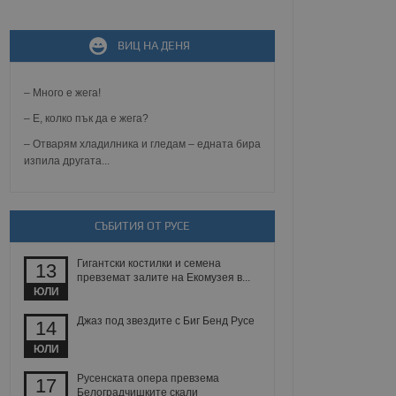
ВИЦ НА ДЕНЯ
не, зададена от уеб
 ASP.NET MVC
спре неразрешеното
т, известно като
– Много е жега!
тове. Той не съдържа
щожава при затваряне
– Е, колко пък да е жега?
– Отварям хладилника и гледам – едната бира
ение на съгласието на
изпила другата...
ст за тяхното
а данни за съгласието
ични политики и
антира, че техните
 сесии.
СЪБИТИЯ ОТ РУСЕ
аничаване между хората
а, за да се правят
Гигантски костилки и семена
хния уебсайт.
13
превземат залите на Екомузея в...
ЮЛИ
сигнализира на
 на бисквитките,
Джаз под звездите с Биг Бенд Русе
14
а съответствие и
ндарти и
ЮЛИ
ck и предоставя
Русенската опера превзема
17
требител използва
Белоградчишките скали