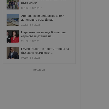
пътя момче
09:36 | 6.8.2026 г.
Агенцията по рибарство следи
денонощно река Дунав
20:52 | 5.8.2026 г.
Парламентът плаща 6 милиона
евро обезщетение на...
22:33 | 5.8.2026 г.
Румен Радев ще посети терена за
бъдещия космически...
07:19 | 6.8.2026 г.
РЕКЛАМА