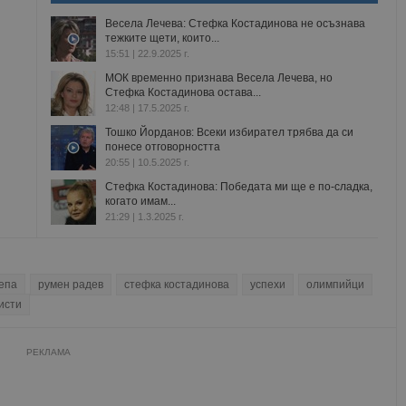
Весела Лечева: Стефка Костадинова не осъзнава
тежките щети, които...
15:51 | 22.9.2025 г.
МОК временно признава Весела Лечева, но
Стефка Костадинова остава...
12:48 | 17.5.2025 г.
Тошко Йорданов: Всеки избирател трябва да си
понесе отговорността
20:55 | 10.5.2025 г.
Стефка Костадинова: Победата ми ще е по-сладка,
когато имам...
21:29 | 1.3.2025 г.
епа
румен радев
стефка костадинова
успехи
олимпийци
исти
РЕКЛАМА