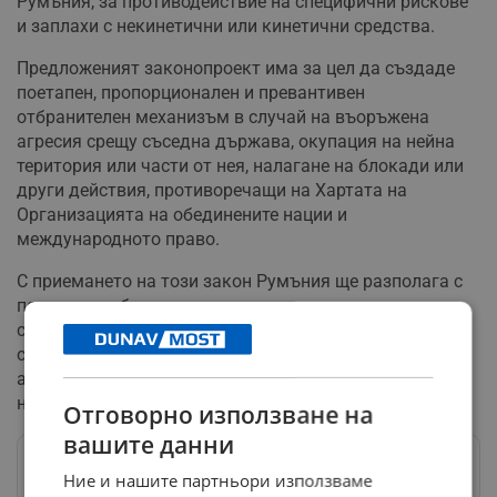
Румъния, за противодействие на специфични рискове
и заплахи с некинетични или кинетични средства.
Предложеният законопроект има за цел да създаде
поетапен, пропорционален и превантивен
отбранителен механизъм в случай на въоръжена
агресия срещу съседна държава, окупация на нейна
територия или части от нея, налагане на блокади или
други действия, противоречащи на Хартата на
Организацията на обединените нации и
международното право.
С приемането на този закон Румъния ще разполага с
по-широк набор от инструменти за защита на своя
суверенитет и териториална цялост, като
същевременно ще засили способността си да реагира
адекватно на съвременните предизвикателства пред
националната сигурност.
Отговорно използване на
вашите данни
Следвай ни в Google News
→
Ние и нашите партньори използваме