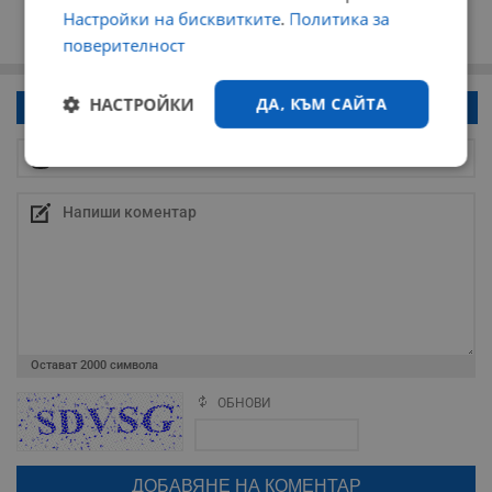
Настройки на бисквитките
.
Политика за
поверителност
НАСТРОЙКИ
ДА, КЪМ САЙТА
Напиши коментар!
Строго
Ефективност
необходимо
Таргетиране
Функционалност
Некласифицирани
Остават
2000
символа
ОБНОВИ
Поради зачестилите злоупотреби в сайта, за да оставите анонимен
коментар или да гласувате изискваме да се идентифицирате с
google акаунт.
Натискайки на бутона "Вход с google" по-долу, коментарът ви ще