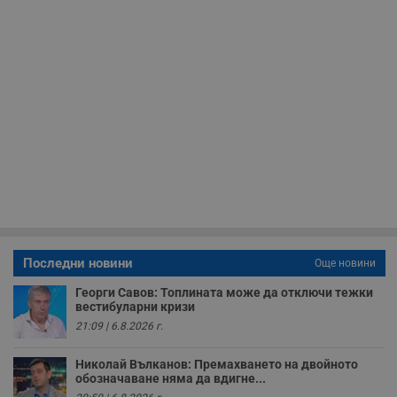
и
ф
н
м
Т
и
п
у
з
б
VISITOR_PRIVACY_METADATA
5 месеца
Т
YouTube
4
с
.youtube.com
седмици
с
с
п
и
п
т
в
с
Последни новини
Още новини
з
с
Георги Савов: Топлината може да отключи тежки
п
вестибуларни кризи
о
р
21:09 | 6.8.2026 г.
п
н
п
Николай Вълканов: Премахването на двойното
к
обозначаване няма да вдигне...
ч