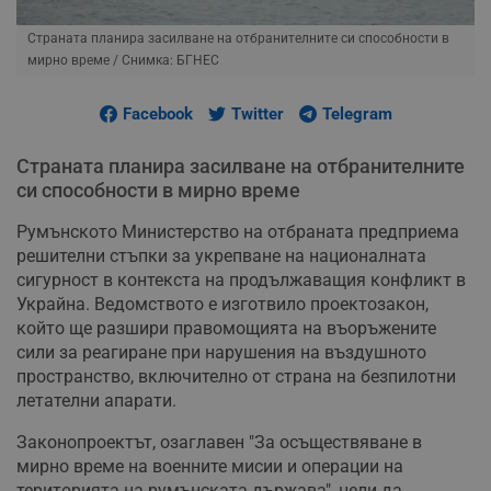
Страната планира засилване на отбранителните си способности в
мирно време
/ Снимка: БГНЕС
Facebook
Twitter
Telegram
Страната планира засилване на отбранителните
си способности в мирно време
Румънското Министерство на отбраната предприема
решителни стъпки за укрепване на националната
сигурност в контекста на продължаващия конфликт в
Украйна. Ведомството е изготвило проектозакон,
който ще разшири правомощията на въоръжените
сили за реагиране при нарушения на въздушното
пространство, включително от страна на безпилотни
летателни апарати.
Законопроектът, озаглавен "За осъществяване в
мирно време на военните мисии и операции на
територията на румънската държава", цели да