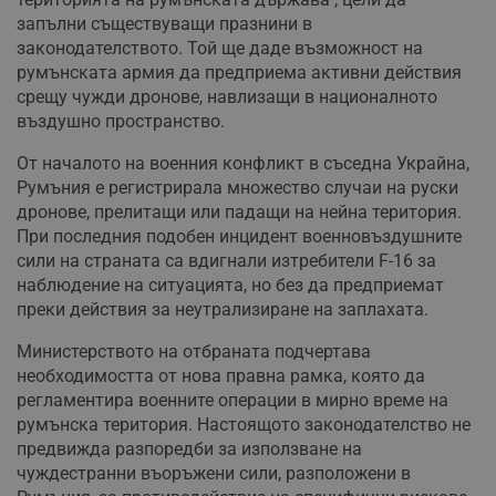
запълни съществуващи празнини в
законодателството. Той ще даде възможност на
румънската армия да предприема активни действия
срещу чужди дронове, навлизащи в националното
въздушно пространство.
От началото на военния конфликт в съседна Украйна,
Румъния е регистрирала множество случаи на руски
дронове, прелитащи или падащи на нейна територия.
При последния подобен инцидент военновъздушните
сили на страната са вдигнали изтребители F-16 за
наблюдение на ситуацията, но без да предприемат
преки действия за неутрализиране на заплахата.
Министерството на отбраната подчертава
необходимостта от нова правна рамка, която да
регламентира военните операции в мирно време на
румънска територия. Настоящото законодателство не
предвижда разпоредби за използване на
чуждестранни въоръжени сили, разположени в