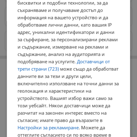
бисквитки и подобни технологии, за да
съхраняваме и получаваме достъп до
Предпочитани източници
→
информация на вашето устройство и да
обработваме лични данни, като вашия IP
адрес, уникални идентификатори и данни
Изпращайте снимки и информация на
за сърфиране, за персонализирани реклами
news@dunavmost.com
и съдържание, измерване на реклами и
съдържание, анализ на аудиторията и
подобряване на услугите.
Доставчици от
РЕКЛАМА
трети страни (723)
може също да обработват
данните ви за тези и други цели,
включително използване на точни данни за
геолокация и характеристики на
устройството. Вашият избор важи само за
този уебсайт. Някои доставчици може да
разчитат на законен интерес вместо на
съгласие; имате право да възразите в
Настройки за рекламиране
. Можете да
оттеглите съгласието си по всяко време в