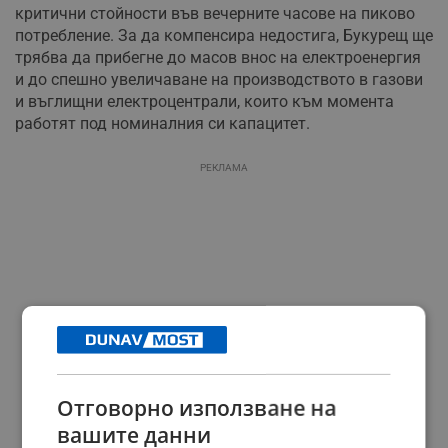
критични стойности във вечерните часове на пиково
потребление. За да компенсира недостига, Букурещ ще
трябва да прибегне до масов внос на електроенергия
и до спешно увеличаване на производството в газови
и въглищни електроцентрали, които към момента
работят под номиналния си капацитет.
РЕКЛАМА
Отговорно използване на
вашите данни