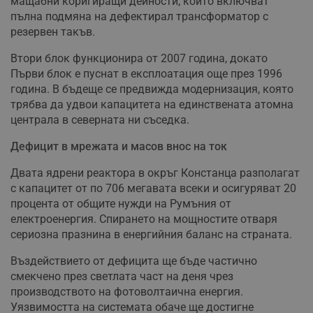
мащабни коригиращи дейности, които включват
пълна подмяна на дефектирал трансформатор с
резервен такъв.
Втори блок функционира от 2007 година, докато
Първи блок е пуснат в експлоатация още през 1996
година. В бъдеще се предвижда модернизация, която
трябва да удвои капацитета на единствената атомна
централа в северната ни съседка.
Дефицит в мрежата и масов внос на ток
Двата ядрени реактора в окръг Констанца разполагат
с капацитет от по 706 мегавата всеки и осигуряват 20
процента от общите нужди на Румъния от
електроенергия. Спирането на мощностите отваря
сериозна празнина в енергийния баланс на страната.
Въздействието от дефицита ще бъде частично
смекчено през светлата част на деня чрез
производството на фотоволтаична енергия.
Уязвимостта на системата обаче ще достигне