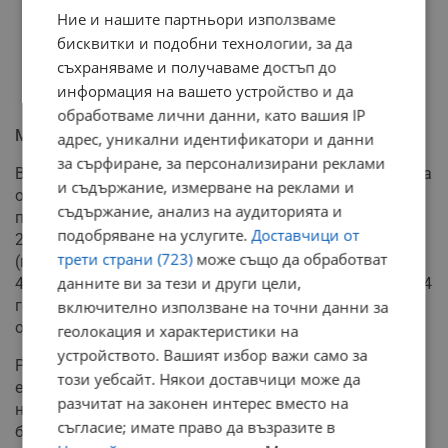
Ние и нашите партньори използваме
бисквитки и подобни технологии, за да
съхраняваме и получаваме достъп до
информация на вашето устройство и да
обработваме лични данни, като вашия IP
Милиардни приходи преди спирането
адрес, уникални идентификатори и данни
за сърфиране, за персонализирани реклами
Въпреки техническите предизвикателства, компанията
и съдържание, измерване на реклами и
оператор отчита сериозен ръст във финансовите си
съдържание, анализ на аудиторията и
показатели. Оперативните приходи са се увеличили с
подобряване на услугите.
Доставчици от
20 процента, достигайки 5,75 милиарда леи
трети страни (723)
може също да обработват
(приблизително 1,09 милиарда евро), в сравнение с
данните ви за тези и други цели,
4,79 милиарда леи (близо 914 милиона евро) през 2024
година. Самото производство на енергия бележи ръст
включително използване на точни данни за
от един процент.
геолокация и характеристики на
устройството. Вашият избор важи само за
Румънската държава, чрез Министерството на
този уебсайт. Някои доставчици може да
енергетиката, контролира 82,49 процента от акциите
разчитат на законен интерес вместо на
на дружеството, което бе листвано на фондовата
съгласие; имате право да възразите в
борса преди повече от десетилетие.