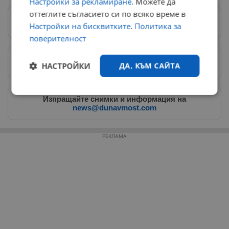
Настройки за рекламиране
. Можете да
оттеглите съгласието си по всяко време в
Следвай ни в Google News
→
Настройки на бисквитките
.
Политика за
поверителност
Предпочитани източници
→
НАСТРОЙКИ
ДА, КЪМ САЙТА
Строго
Ефективност
Изпращайте снимки и информация на
необходимо
news@dunavmost.com
РЕКЛАМА
Таргетиране
Функционалност
Некласифицирани