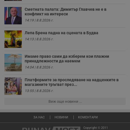
з
з
Сметната палата: Димитър Главчев не е в
п
конфликт на интереси
ASP.NET_SessionId
Сесия
Т
Microsoft
14:19 | 8.8.2026 г.
с
Corporation
D
www.dunavmost.com
п
Лепа Брена падна на сцената в Будва
и
14:13 | 8.8.2026 г.
т
к
п
и
у
Имаме право сами да изберем кои плажни
р
принадлежности да наемем
к
14:04 | 8.8.2026 г.
п
д
д
Платформите за проследяване на надценките в
п
у
магазините тръгват през...
13:55 | 8.8.2026 г.
Виж още новини ...
Доставчик
/
Валиден
Валиден
Име
Име
Доставчик
/
Домейн
Описание
Описание
Домейн
Доставчик
/
до
Валиден
до
ЗА НАС
НОВИНИ
КОМЕНТАРИ
Име
Описание
Домейн
до
_sharedID
__Secure-
.dunavmost.com
.youtube.com
11
Тази бисквитка се
5 месеца
ROLLOUT_TOKEN
месеца 4
използва, за да се
4
Copyright © 2011
__gfp_s_64b
.vbox7.com
1 година
Тази бисквитка се
Доставчик
/
Валиден