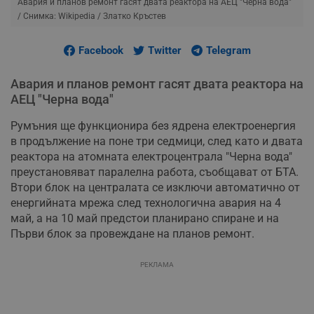
Авария и планов ремонт гасят двата реактора на АЕЦ "Черна вода"
/ Снимка: Wikipedia / Златко Кръстев
Facebook
Twitter
Telegram
Авария и планов ремонт гасят двата реактора на
АЕЦ "Черна вода"
Румъния ще функционира без ядрена електроенергия
в продължение на поне три седмици, след като и двата
реактора на атомната електроцентрала "Черна вода"
преустановяват паралелна работа, съобщават от БТА.
Втори блок на централата се изключи автоматично от
енергийната мрежа след технологична авария на 4
май, а на 10 май предстои планирано спиране и на
Първи блок за провеждане на планов ремонт.
РЕКЛАМА