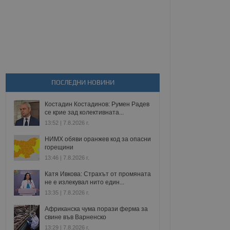
ПОСЛЕДНИ НОВИНИ
Костадин Костадинов: Румен Радев
се крие зад колективната...
13:52 | 7.8.2026 г.
НИМХ обяви оранжев код за опасни
горещини
13:46 | 7.8.2026 г.
Катя Ивкова: Страхът от промяната
не е излекувал нито един...
13:35 | 7.8.2026 г.
Африканска чума порази ферма за
свине във Варненско
13:29 | 7.8.2026 г.