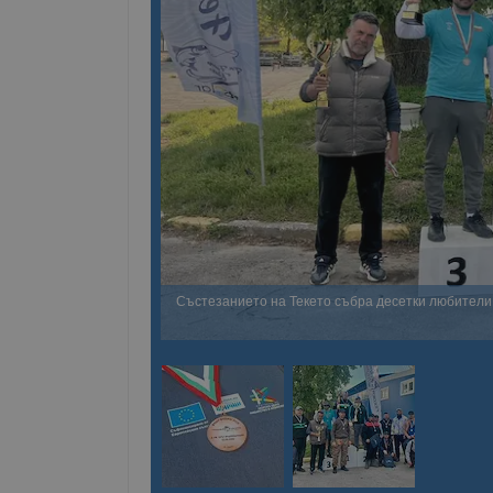
Състезанието на Текето събра десетки любители