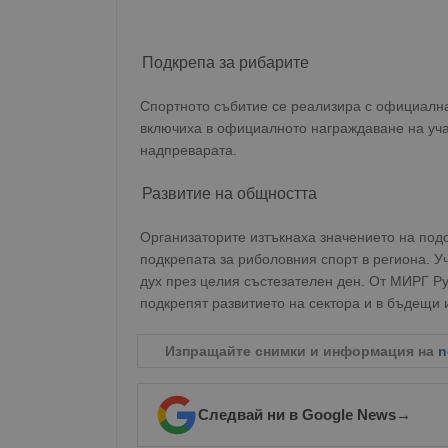
Подкрепа за рибарите
Спортното събитие се реализира с официалн
включиха в официалното награждаване на учас
надпреварата.
Развитие на общността
Организаторите изтъкнаха значението на под
подкрепата за риболовния спорт в региона. 
дух през целия състезателен ден. От МИРГ Ру
подкрепят развитието на сектора и в бъдещи 
Изпращайте снимки и информация на
n
Следвай ни в Google News
→