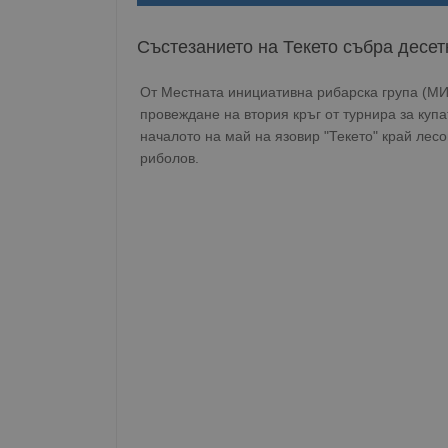
Състезанието на Текето събра десе
От Местната инициативна рибарска група (МИ
провеждане на втория кръг от турнира за куп
началото на май на язовир "Текето" край лес
риболов.