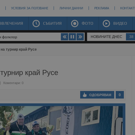
УСЛОВИЯ ЗА ПОЛЗВАНЕ
ЛИЧНИ ДАННИ
РЕКЛАМА
КОНТАКТ
ЗВЛЕЧЕНИЯ
СЪБИТИЯ
ФОТО
ВИДЕО
НОВИНИТЕ ДНЕС
38
ен фолклор
на турнир край Русе
турнир край Русе
Коментари: 0
0
ОДОБРЯВАМ