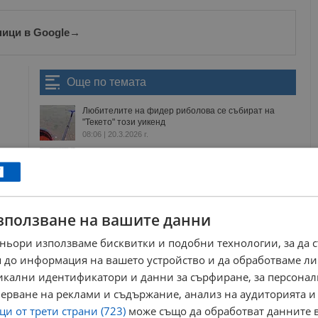
ници в Google
→
Още по темата
Любителите на фидер риболова се събират на
"Текето" този уикенд
08:06 | 20.3.2026 г.
Деветото издание на Приста Рън предизвиква
бегачите в Лесопарк Липник
16:35 | 10.2.2026 г.
Русенски волейболистки грабнаха сребро на
турнир в София
зползване на вашите данни
21:08 | 10.5.2026 г.
Русе събира над 140 стрелци от три държави на
ньори използваме бисквитки и подобни технологии, за да 
стадион "Дунав"
 до информация на вашето устройство и да обработваме ли
10:03 | 8.5.2026 г.
никални идентификатори и данни за сърфиране, за персона
ерване на реклами и съдържание, анализ на аудиторията и
и от трети страни (723)
може също да обработват данните в
езание
турнир
текето
риболов
мирг
фидер фишинг