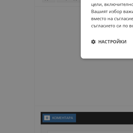
цели, включително
Вашият избор важи
вместо на съгласие
съгласието си по в
НАСТРОЙКИ
Строго
необходимо
Строго н
Строго необходимите б
0
KОМЕНТАРA
на акаунта. Уебсайтът 