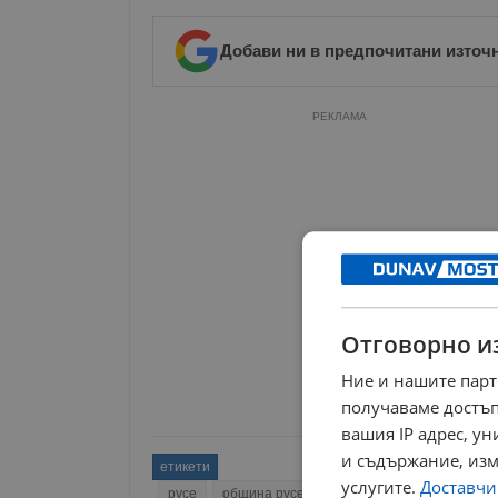
Добави ни в предпочитани източ
РЕКЛАМА
Отговорно и
Ние и нашите парт
получаваме достъп
вашия IP адрес, у
и съдържание, изм
етикети
услугите.
Доставчиц
русе
община русе
спорт
язовир
съст