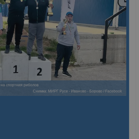
 на спортния риболов
Снимка: МИРГ Русе - Иваново - Борово / Facebook