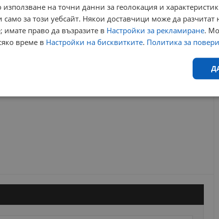
 използване на точни данни за геолокация и характеристик
 само за този уебсайт. Някои доставчици може да разчитат 
РЕКЛАМА
; имате право да възразите в
Настройки за рекламиране
. М
сяко време в
Настройки на бисквитките
.
Политика за повер
Д
Ефективност
Таргетиране
Функционалност
Н
еобходимо
Ефективност
Таргетиране
Функционалност
Неклас
исквитки позволяват основната функционалност на уебсайта, като потребителско
не може да се използва правилно без строго необходими бисквитки.
Валиден