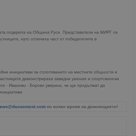
ата подкрепа на Община Русе. Представители на МИРГ се
тниците, като отличиха част от победителите в
обни инициативи за сплотяването на местните общности и
Участниците демонстрираха завидни умения и спортсменски
се - Иваново - Борово увериха, че ще продължат да
инициативи.
ews@dunavmost.com
по всяко време на денонощието!