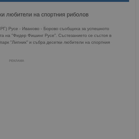
тки любители на спортния риболов
РГ) Русе - Иваново - Борово съобщиха за успешното
ата на "Фидер Фишинг Русе". Състезанието се състоя в
опарк "Липник" и събра десетки любители на спортния
РЕКЛАМА