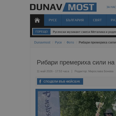
ЗА НАС
РУСЕ
БЪЛГАРИЯ
СВЯТ
РА
ГОРЕЩО
Русенски музикант смеси Металика и род
Dunavmost
/
Русе
/
Фото
/
Рибари премериха сили 
Рибари премериха сили на 
11 май 2026 - 17:53 часа
Редактор:
Мирослава Бонева
СПОДЕЛИ ВЪВ ФЕЙСБУК