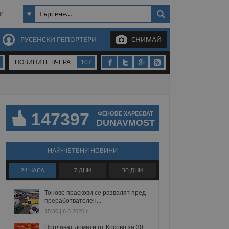
И
РУСЕНСКИ РЕПОРТЕРИ
СНИМАЙ
НОВИНИТЕ ВЧЕРА
107
147397
ФЕНОВЕ ХАРЕСВАТ
DUNAVMOST
НАЙ-ЧЕТЕНИ НОВИНИ
24 ЧАСА
7 ДНИ
30 ДНИ
Тонове праскови се развалят пред
преработвателен...
15:36 | 6.8.2026 г.
Продават домати от Косово за 30