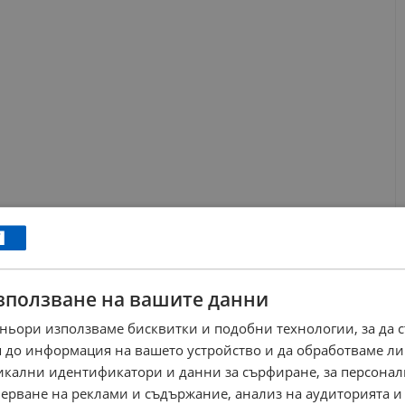
не
истерството отчитат и сериозен брой опити за измама по
зползване на вашите данни
7 писмени работи са анулирани от квесторите и
ителите са хванати с напълно еднакви текстове.
ньори използваме бисквитки и подобни технологии, за да 
 до информация на вашето устройство и да обработваме ли
100 от тях заради установено напълно идентично
никални идентификатори и данни за сърфиране, за персона
ерване на реклами и съдържание, анализ на аудиторията и