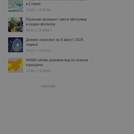
в София
15:09 | 7.8.2026 г.
Русенски музикант смеси Металика
и роден фолклор
09:32 | 7.8.2026 г.
Дневен хороскоп за 8 август 2026
година
15:31 | 7.8.2026 г.
НИМХ обяви оранжев код за опасни
горещини
13:46 | 7.8.2026 г.
РЕКЛАМА