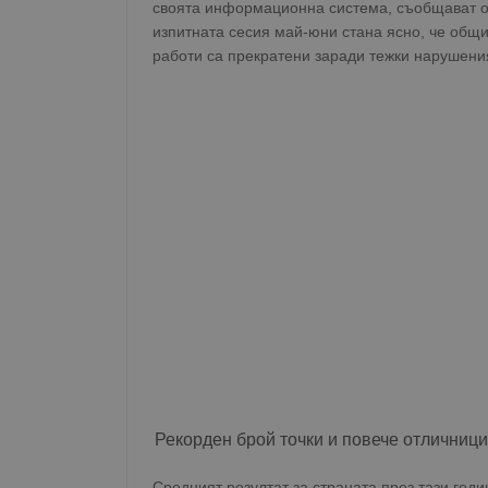
своята информационна система, съобщават о
изпитната сесия май-юни стана ясно, че общия
работи са прекратени заради тежки нарушени
Рекорден брой точки и повече отличници
Средният резултат за страната през тази годи