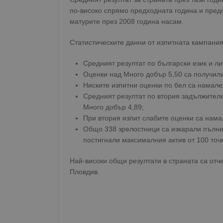
по-високо спрямо предходната година и предс
матурите през 2008 година насам.
Статистическите данни от изпитната кампания
Средният резултат по български език и ли
Оценки над Много добър 5,50 са получили
Ниските изпитни оценки по бел са намале
Средният резултат по втория задължителе
Много добър 4,89;
При втория изпит слабите оценки са нама
Общо 338 зрелостници са изкарали пълни 
постигнали максималния актив от 100 точк
Най-високи общи резултати в страната са от
Пловдив.