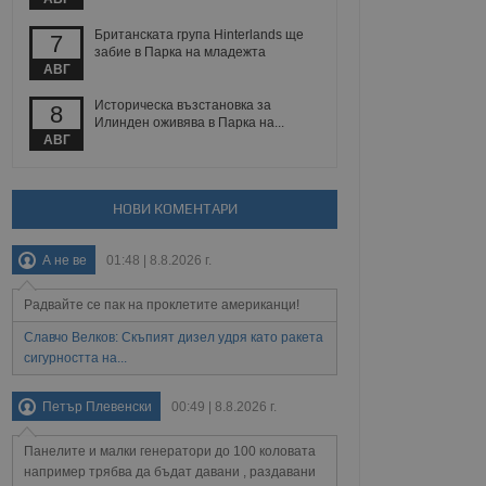
йният потребител може
 уебсайт.
Британската група Hinterlands ще
7
забие в Парка на младежта
АВГ
Описание
Историческа възстановка за
8
Илинден оживява в Парка на...
АВГ
ребителски
елското поведение и
раници на сайта. Тя
яване на сайта. Тя
не на прегледи на
формация, която е
взаимодействат с
нкционалност в целия
прекарано на
НОВИ КОМЕНТАРИ
редпочитанията на
 сайтове; тя може
остта на социалните
тора на сайта.
използва новата или
А не ве
01:48 | 8.8.2026 г.
елски взаимодействия
нето и потребителския
Радвайте се пак на проклетите американци!
Славчо Велков: Скъпият дизел удря като ракета
рез събиране на данни
 помага за
сигурността на...
отребителите се
тапите на тестване.
Петър Плевенски
00:49 | 8.8.2026 г.
тистически данни,
 броя на посещенията,
 са били заредени.
Панелите и малки генератори до 100 коловата
елския опит.
например трябва да бъдат давани , раздавани