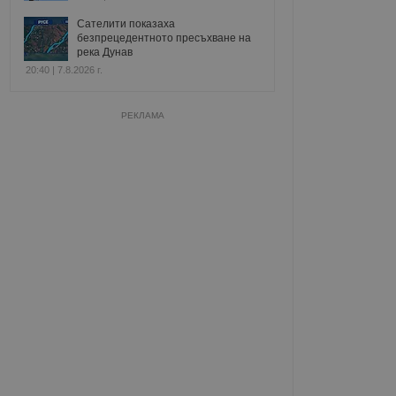
Сателити показаха
безпрецедентното пресъхване на
река Дунав
20:40 | 7.8.2026 г.
РЕКЛАМА