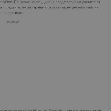
т NOVA. По време на официално представяне на данните от
т среден успех за страната се покачва, но десетки изпитни
я на правилата.
РЕКЛАМА
на възлиза на точно 60 точки. Постижението е с над две точки