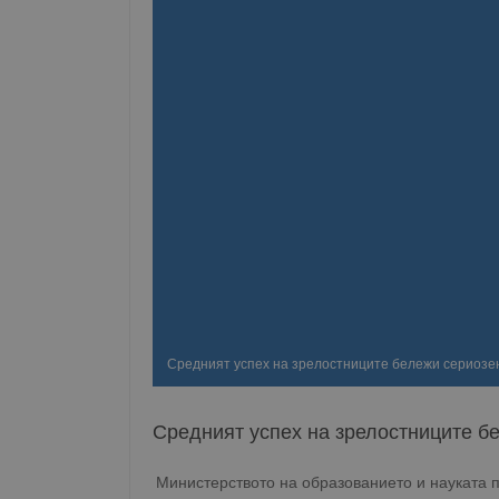
Средният успех на зрелостниците бележи сериозе
Средният успех на зрелостниците б
Министерството на образованието и науката п