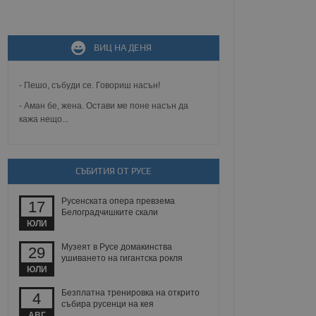
не, зададена от уеб
ВИЦ НА ДЕНЯ
 ASP.NET MVC
спре неразрешеното
т, известно като
тове. Той не съдържа
- Пешо, събуди се. Говориш насън!
щожава при затваряне
- Аман бе, жена. Остави ме поне насън да
кажа нещо...
ение на съгласието на
ст за тяхното
а данни за съгласието
ични политики и
антира, че техните
 сесии.
СЪБИТИЯ ОТ РУСЕ
аничаване между хората
а, за да се правят
Русенската опера превзема
17
хния уебсайт.
Белоградчишките скали
ЮЛИ
сигнализира на
Музеят в Русе домакинства
29
 на бисквитките,
ушиването на гигантска рокля
а съответствие и
ЮЛИ
ндарти и
Безплатна тренировка на открито
4
ck и предоставя
събира русенци на кея
требител използва
АВГ