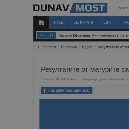
ЗА НАС
РУСЕ
БЪЛГАРИЯ
СВЯТ
РА
ГОРЕЩО
Наталия Ефремова: Минималната заплата н
Dunavmost
/
България
/
Видео
/
Резултатите от м
Резултатите от матурите с
10 юни 2026 - 14:31 часа
Редактор:
Диляна Маринова
СПОДЕЛИ ВЪВ ФЕЙСБУК