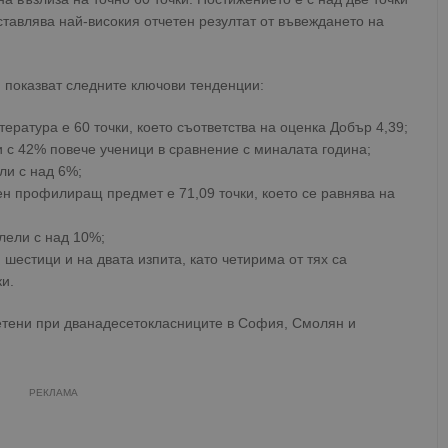
тавлява най-високия отчетен резултат от въвеждането на
 показват следните ключови тенденции:
тература е 60 точки, което съответства на оценка Добър 4,39;
 с 42% повече ученици в сравнение с миналата година;
ли с над 6%;
н профилиращ предмет е 71,09 точки, което се равнява на
лели с над 10%;
шестици и на двата изпита, като четирима от тях са
и.
четени при дванадесетокласниците в София, Смолян и
РЕКЛАМА