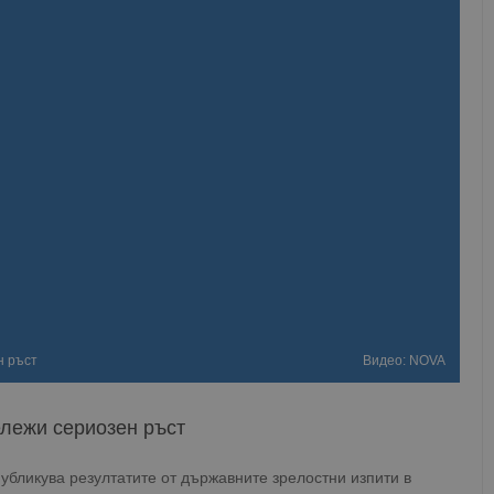
н ръст
Видео: NOVA
ележи сериозен ръст
убликува резултатите от държавните зрелостни изпити в