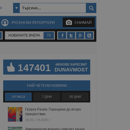
И
РУСЕНСКИ РЕПОРТЕРИ
СНИМАЙ
НОВИНИТЕ ВЧЕРА
78
147401
ФЕНОВЕ ХАРЕСВАТ
DUNAVMOST
НАЙ-ЧЕТЕНИ НОВИНИ
24 ЧАСА
7 ДНИ
30 ДНИ
Георги Рачев: Горещини до второ
пришествие
10:15 | 7.8.2026 г.
Американски военен самолет кацна