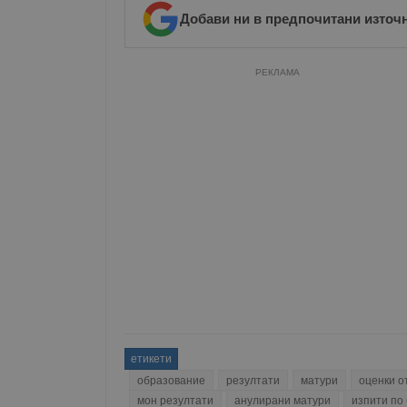
Добави ни в предпочитани източ
Име
__RequestVerificationT
РЕКЛАМА
VISITOR_PRIVACY_MET
__cf_bm
receive-cookie-depreca
етикети
образование
резултати
матури
оценки о
ASP.NET_SessionId
мон резултати
анулирани матури
изпити по