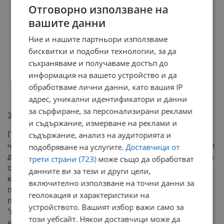
Отговорно използване на
вашите данни
Ние и нашите партньори използваме
бисквитки и подобни технологии, за да
съхраняваме и получаваме достъп до
информация на вашето устройство и да
обработваме лични данни, като вашия IP
адрес, уникални идентификатори и данни
за сърфиране, за персонализирани реклами
Зимна депресия и хранене
и съдържание, измерване на реклами и
През зимните месеци липсата на слънчева светлина
съдържание, анализ на аудиторията и
често води до спад в нивата на серотонин, което може
подобряване на услугите.
Доставчици от
да предизвика сезонно афективно разстройство. Това
трети страни (723)
може също да обработват
състояние често кара хората да посягат към храна
данните ви за тези и други цели,
късно вечер за успокоение. Експертите обаче
включително използване на точни данни за
предупреждават, че когато храносмилането се
геолокация и характеристики на
припокрива с времето за сън, това води до
устройството. Вашият избор важи само за
"метаболитен конфликт", който влошава качеството
този уебсайт. Някои доставчици може да
на почивката и води до натрупване на килограми.