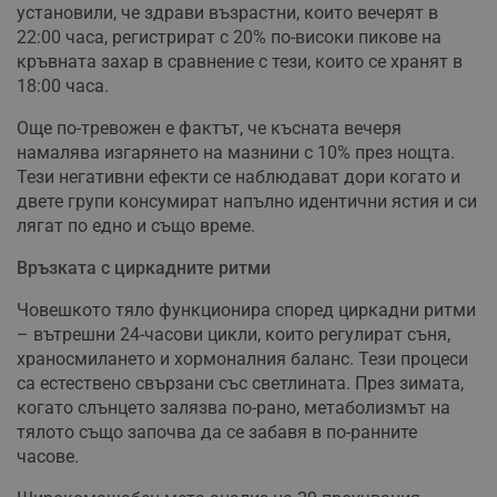
установили, че здрави възрастни, които вечерят в
22:00 часа, регистрират с 20% по-високи пикове на
кръвната захар в сравнение с тези, които се хранят в
18:00 часа.
Още по-тревожен е фактът, че късната вечеря
намалява изгарянето на мазнини с 10% през нощта.
Тези негативни ефекти се наблюдават дори когато и
двете групи консумират напълно идентични ястия и си
лягат по едно и също време.
Връзката с циркадните ритми
Човешкото тяло функционира според циркадни ритми
– вътрешни 24-часови цикли, които регулират съня,
храносмилането и хормоналния баланс. Тези процеси
са естествено свързани със светлината. През зимата,
когато слънцето залязва по-рано, метаболизмът на
тялото също започва да се забавя в по-ранните
часове.