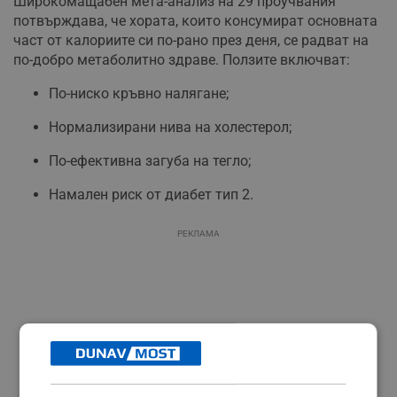
Широкомащабен мета-анализ на 29 проучвания
потвърждава, че хората, които консумират основната
част от калориите си по-рано през деня, се радват на
по-добро метаболитно здраве. Ползите включват:
По-ниско кръвно налягане;
Нормализирани нива на холестерол;
По-ефективна загуба на тегло;
Намален риск от диабет тип 2.
РЕКЛАМА