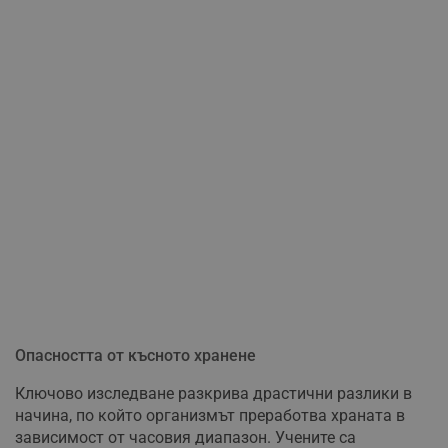
Опасността от късното хранене
Ключово изследване разкрива драстични разлики в
начина, по който организмът преработва храната в
зависимост от часовия диапазон. Учените са