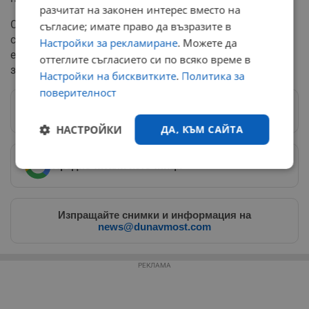
разчитат на законен интерес вместо на
Синхронизирането на вечерята със залязването на
съгласие; имате право да възразите в
слънцето се очертава като един от най-достъпните и
Настройки за рекламиране
. Можете да
ефективни методи за подобряване на общото
оттеглите съгласието си по всяко време в
здравословно състояние през студените месеци.
Настройки на бисквитките
.
Политика за
поверителност
Следвай ни в Google News
→
НАСТРОЙКИ
ДА, КЪМ САЙТА
Предпочитани източници
→
Строго
Ефективност
необходимо
Изпращайте снимки и информация на
news@dunavmost.com
Таргетиране
Функционалност
РЕКЛАМА
Некласифицирани