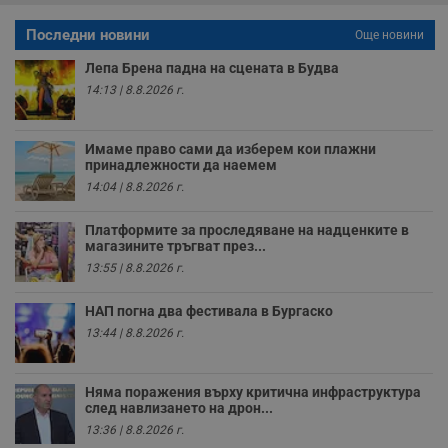
с
а
Последни новини
Още новини
р
у
з
Лепа Брена падна на сцената в Будва
з
14:13 | 8.8.2026 г.
п
ASP.NET_SessionId
Сесия
Т
Microsoft
с
Corporation
Имаме право сами да изберем кои плажни
D
www.dunavmost.com
принадлежности да наемем
п
и
14:04 | 8.8.2026 г.
т
к
п
Платформите за проследяване на надценките в
и
магазините тръгват през...
у
р
13:55 | 8.8.2026 г.
к
п
д
НАП погна два фестивала в Бургаско
д
13:44 | 8.8.2026 г.
п
у
Няма поражения върху критична инфраструктура
след навлизането на дрон...
13:36 | 8.8.2026 г.
Доставчик
/
Валиден
Валиден