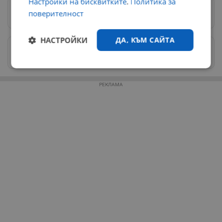
Настройки на бисквитките
.
Политика за
поверителност
Предпочитани източници
→
НАСТРОЙКИ
ДА, КЪМ САЙТА
Изпращайте снимки и информация на
news@dunavmost.com
Строго
Ефективност
необходимо
РЕКЛАМА
Таргетиране
Функционалност
Некласифицирани