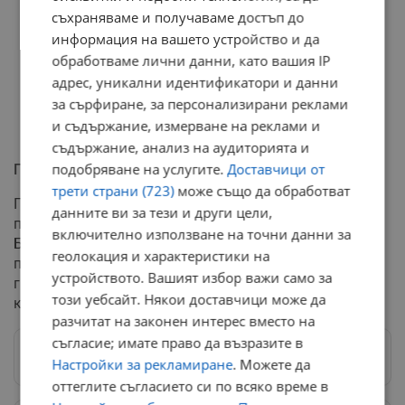
съхраняваме и получаваме достъп до
информация на вашето устройство и да
обработваме лични данни, като вашия IP
адрес, уникални идентификатори и данни
за сърфиране, за персонализирани реклами
и съдържание, измерване на реклами и
съдържание, анализ на аудиторията и
подобряване на услугите.
Доставчици от
Продължаващи действия
трети страни (723)
може също да обработват
Протестиращите заявиха намерението си да
данните ви за тези и други цели,
продължат своите действия до януари или докато
включително използване на точни данни за
Борислав Сарафов не се откаже от участие в
геолокация и характеристики на
процедурата. Това показва решимостта на
устройството. Вашият избор важи само за
гражданите да настояват за промяна в начина, по
този уебсайт. Някои доставчици може да
който се избира главният прокурор на страната.
разчитат на законен интерес вместо на
съгласие; имате право да възразите в
Следвай ни в Google News
→
Настройки за рекламиране
. Можете да
оттеглите съгласието си по всяко време в