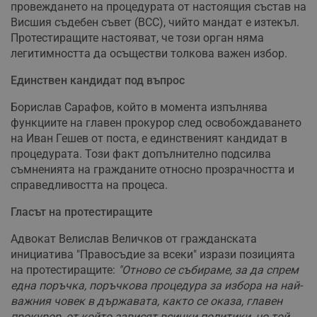
провеждането на процедурата от настоящия състав на
Висшия съдебен съвет (ВСС), чийто мандат е изтекъл.
Протестиращите настояват, че този орган няма
легитимността да осъществи толкова важен избор.
Единствен кандидат под въпрос
Борислав Сарафов, който в момента изпълнява
функциите на главен прокурор след освобождаването
на Иван Гешев от поста, е единственият кандидат в
процедурата. Този факт допълнително подсилва
съмненията на гражданите относно прозрачността и
справедливостта на процеса.
Гласът на протестиращите
Адвокат Велислав Величков от гражданската
инициатива "Правосъдие за всеки" изрази позицията
на протестиращите:
"Отново се събираме, за да спрем
една поръчка, поръчкова процедура за избора на най-
важния човек в държавата, както се оказа, главен
прокурор, от който зависят всички политики, но той