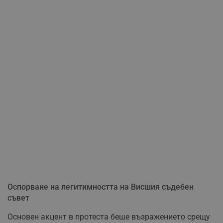
Оспорване на легитимността на Висшия съдебен
съвет
Основен акцент в протеста беше възражението срещу