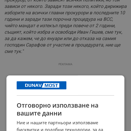
зависи от някого. Заради този някого, който дирижира
изборите на всички главни прокурори в последните 10
години и заради тази порочна процедура на ВСС,
чийто мандат е изтекъл преди повече от 2 години,
същият, който избра и освободи Иван Гешев, сме тук,
за да кажем, че до януари или до отказа на самия
господин Сарафов от участие в процедурата, ние ще
сме тук."
РЕКЛАМА
Отговорно използване на
вашите данни
Ние и нашите партньори използваме
бисквитки и подобни технологии, за да