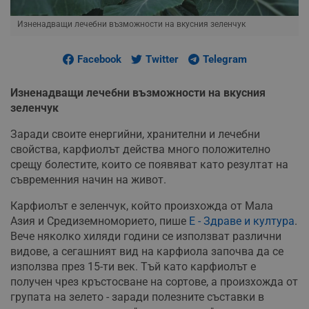
Изненадващи лечебни възможности на вкусния зеленчук
Facebook
Twitter
Telegram
Изненадващи лечебни възможности на вкусния
зеленчук
Заради своите енергийни, хранителни и лечебни
свойства, карфиолът действа много положително
срещу болестите, които се появяват като резултат на
съвременния начин на живот.
Карфиолът е зеленчук, който произхожда от Мала
Азия и Средиземноморието, пише
Е - Здраве и култура
.
Вече няколко хиляди години се използват различни
видове, а сегашният вид на карфиола започва да се
използва през 15-ти век. Тъй като карфиолът е
получен чрез кръстосване на сортове, а произхожда от
групата на зелето - заради полезните съставки в