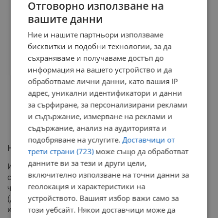
Остеопорозата
Отговорно използване на
Настинка и грип
вашите данни
Проблеми с косата
Проблеми с метаболизма
Ние и нашите партньори използваме
Проблеми с нивото на холестерол в кръвта
бисквитки и подобни технологии, за да
Наранявания на кожата и кожни заболявания
съхраняваме и получаваме достъп до
проблеми с простатата
информация на вашето устройство и да
проблеми по време на бременност
обработваме лични данни, като вашия IP
Повишено телесно тегло
адрес, уникални идентификатори и данни
синузит
за сърфиране, за персонализирани реклами
Стрес
и съдържание, измерване на реклами и
Хемороиди
съдържание, анализ на аудиторията и
Диабет
подобряване на услугите.
Доставчици от
Начин на действие на карфиола
трети страни (723)
може също да обработват
данните ви за тези и други цели,
Изследванията показват, че освен антиоксидантните
включително използване на точни данни за
свойства, карфиолът има важна роля и действа като
геолокация и характеристики на
чистач на организма от вредните вещества
устройството. Вашият избор важи само за
(детоксикация), които са резултат от нездравословно
този уебсайт. Някои доставчици може да
и лошо хранене, както и замърсяването на средата.