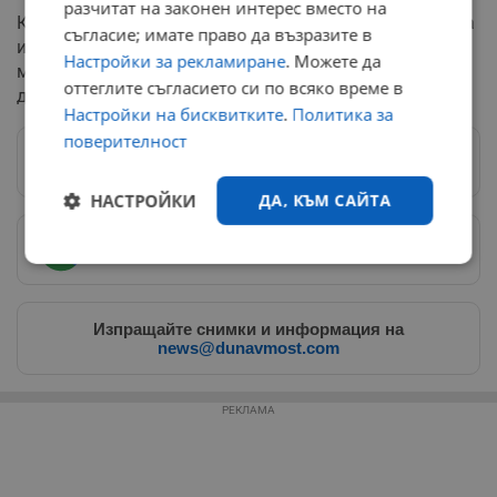
разчитат на законен интерес вместо на
Карфиолът не е преходна мода, а много полезна храна
съгласие; имате право да възразите в
и добър естествен лек за профилактика и лечение на
Настройки за рекламиране
. Можете да
много заболявания, поради което е желателно често
оттеглите съгласието си по всяко време в
да се използва в храненето.
Настройки на бисквитките
.
Политика за
поверителност
Следвай ни в Google News
→
НАСТРОЙКИ
ДА, КЪМ САЙТА
Предпочитани източници
→
Строго
Ефективност
необходимо
Изпращайте снимки и информация на
news@dunavmost.com
Таргетиране
Функционалност
РЕКЛАМА
Некласифицирани