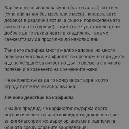
Карфиолът се използва суров (като салата), сготвен
(супа или яхния без месо или с месо), попарен, като
добавка в различни ястия, а също и подкиселен като
зимна салата (туршия). Тъй като е чувствителен, най-
добре е да го съхранявате в хладилник, така че
свежестта му да продължи до няколко дни.
Тъй като съдържа много малко калории, но много
полезни съставки, карфиолът се препоръчва при диети
и дава усещане за ситост по-дълго време, а е и много
полезен и в храненето на бременните жени.
Не се препоръчва да го консумират хора, които
страдат от жлъчни заболявания.
Лечебно действие на карфиола
Имайки предвид, че карфиолът съдържа доста
лековити вещества и антиоксиданти, доказано е, че
влияе благоприятно върху организма и подпомага
борбата срещу следните заболявания: