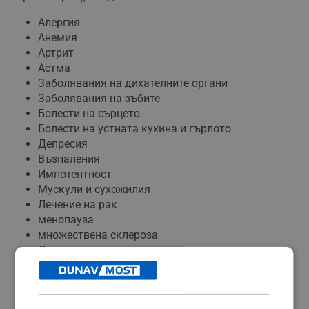
Алергия
Анемия
Артрит
Астма
Заболявания на дихателните органи
Заболявания на зъбите
Болести на сърцето
Болести на устната кухина и гърлото
Депресия
Възпаления
Импотентност
Мускули и сухожилия
Лечение на рак
менопауза
множествена склероза
Липса на апетит
стерилитет
Безсъние
нестабилно кръвно налягане