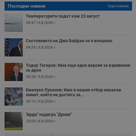
с
а
Последни новини
Още новини
р
у
Температурите падат към 23 август
з
з
09:47 | 9.8.2026 г.
п
ASP.NET_SessionId
Сесия
Т
Microsoft
с
Corporation
Състоянието на Джо Байдън се е влошило
D
www.dunavmost.com
09:35 | 9.8.2026 г.
п
и
т
к
Тодор Тагарев: Има още една версия за взривилия
п
и
се дрон
у
09:28 | 9.8.2026 г.
р
к
п
Емануел Луканов: Има в нашия отбор някакъв
д
лимит, който не достига за...
д
п
09:12 | 9.8.2026 г.
у
"Арда" надигра "Дунав"
23:09 | 8.8.2026 г.
Доставчик
/
Валиден
Валиден
Име
Име
Доставчик
/
Домейн
Описание
Описание