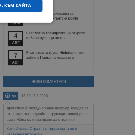
ЮЛИ
А, КЪМ САЙТА
Музеят в Русе домакинства
29
ушиването на гигантска рокля
екласифицирани
ЮЛИ
Безплатна тренировка на открито
4
събира русенци на кея
АВГ
Британската група Hinterlands ще
7
забие в Парка на младежта
АВГ
ифицирани
НОВИ КОМЕНТАРИ
 влизане и управление
дя
15:30 | 7.8.2026 г.
Друг случай: международен шофьор, нуждае се
не, зададена от уеб
 ASP.NET MVC
от лекарства за диабет, струващи трицифрена
спре неразрешеното
сума. Жена му няма право да отиде при...
т, известно като
тове. Той не съдържа
Катя Ивкова: Страхът от промяната не е
щожава при затваряне
излекувал нито един...