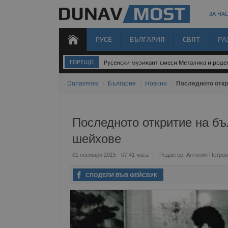
ЗА НАС
РУСЕ
БЪЛГАРИЯ
СВЯТ
РА
ГОРЕЩО
Русенски музикант смеси Металика и род
Dunavmost
/
България
/
Новини
/
Последното откр
Последното откритие на бъ
шейхове
01 ноември 2015 - 07:41 часа
Редактор:
Антония Петро
СПОДЕЛИ ВЪВ ФЕЙСБУК