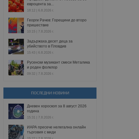
евроцента за...
18:12 | 6.8.2026 г.
Георги Рачев: Горещини до второ
пришествие
10:15 | 7.8.2026 г.
Задържаха десет деца за
убийството в Пловдив
15:43 | 6.8.2026 г.
Русенски музикант смеси Металика
и роден фолклор
09:32 | 7.8.2026 г.
ПОСЛЕДНИ НОВИНИ
Дневен хороскоп за 8 август 2026
година
15:31 | 7.8.2026 г.
ИАРА пресече нелегална онлайн
търговия с миди
15:27 | 7.8.2026 г.