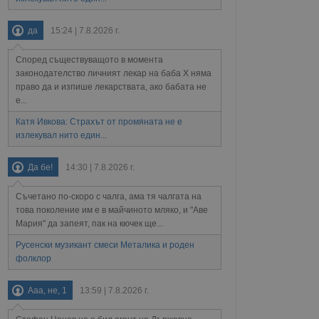
ение на съгласието на
ст за тяхното
да
15:24 | 7.8.2026 г.
а данни за съгласието
ични политики и
антира, че техните
Според съществуващото в момента
 сесии.
законодателство личният лекар на баба Х няма
право да и изпише лекарствата, ако бабата не
аничаване между хората
а, за да се правят
е...
хния уебсайт.
Катя Ивкова: Страхът от промяната не е
излекувал нито един...
сигнализира на
 на бисквитките,
а съответствие и
Да бе!
14:30 | 7.8.2026 г.
ндарти и
Съчетано по-скоро с чалга, ама тя чалгата на
ck и предоставя
това поколение им е в майчиното мляко, и "Аве
требител използва
йният потребител може
Мария" да запеят, пак на кючек ще...
 уебсайт.
Русенски музикант смеси Металика и роден
фолклор
Описание
Ааа, не, 1
13:59 | 7.8.2026 г.
ребителски
елското поведение и