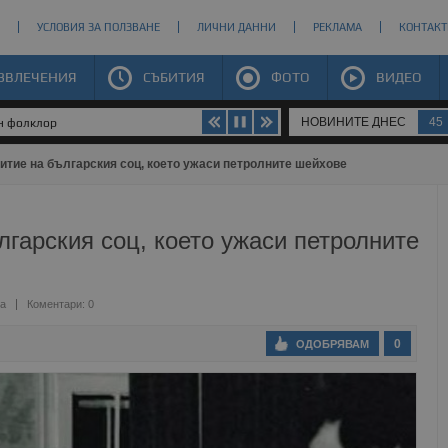
УСЛОВИЯ ЗА ПОЛЗВАНЕ
ЛИЧНИ ДАННИ
РЕКЛАМА
КОНТАКТ
ЗВЛЕЧЕНИЯ
СЪБИТИЯ
ФОТО
ВИДЕО
НОВИНИТЕ ДНЕС
45
ен фолклор
итие на българския соц, което ужаси петролните шейхове
лгарския соц, което ужаси петролните
ва
Коментари: 0
0
ОДОБРЯВАМ