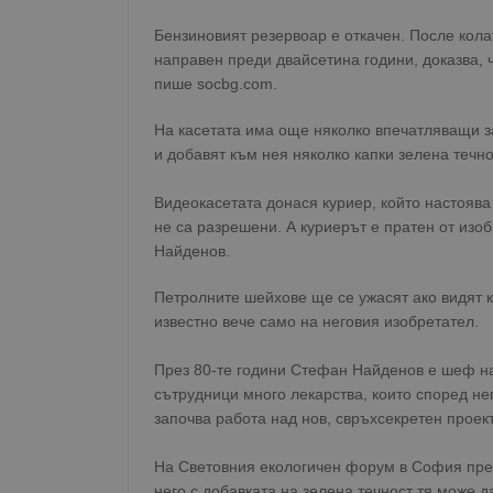
Бензиновият резервоар е откачен. После кола
направен преди двайсетина години, доказва, ч
пише socbg.com.
На касетата има още няколко впечатляващи за
и добавят към нея няколко капки зелена течн
Видеокасетата донася куриер, който настоява
не са разрешени. А куриерът е пратен от из
Найденов.
Петролните шейхове ще се ужасят ако видят ка
известно вече само на неговия изобретател.
През 80-те години Стефан Найденов е шеф на
сътрудници много лекарства, които според н
започва работа над нов, свръхсекретен проек
На Световния екологичен форум в София през
него с добавката на зелена течност тя може д