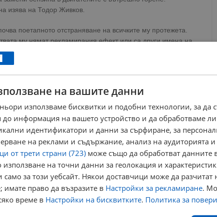
а изява на Тодор Живков.
апочва поетапното отстраняване на всичките му протежета.
ствата му нямат рекламирания ефект или са други имена на
ен в неговата лаборатория и продаван във всички аптеки, е
спряно, на жирозитала – също.
ват я по телевизията, заместник-председателят на Великото
зползване на вашите данни
оратория „Биоелектроника“. На Стефан Найденов предлагат
ньори използваме бисквитки и подобни технологии, за да 
 до информация на вашето устройство и да обработваме ли
боти за родината си, ту – че предложенията не били
никални идентификатори и данни за сърфиране, за персона
 закрита, без да се разбере тайната на зелената течност.
ерване на реклами и съдържание, анализ на аудиторията и
и от трети страни (723)
може също да обработват данните в
 формула е неизвестна, тя не е регистрирана в патентното
 използване на точни данни за геолокация и характеристик
 авторско свидетелство. Дали става дума за гениално
 само за този уебсайт. Някои доставчици може да разчитат 
; имате право да възразите в
Настройки за рекламиране
. М
ртал „Младост“ и не жадува за слава. Даже не желае да си
сяко време в
Настройки на бисквитките
.
Политика за повер
авният глава, а заместник-председателят на парламента е