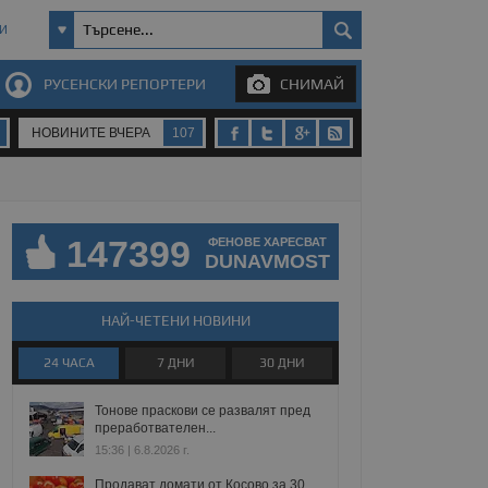
И
РУСЕНСКИ РЕПОРТЕРИ
СНИМАЙ
НОВИНИТЕ ВЧЕРА
107
147399
ФЕНОВЕ ХАРЕСВАТ
DUNAVMOST
НАЙ-ЧЕТЕНИ НОВИНИ
24 ЧАСА
7 ДНИ
30 ДНИ
Тонове праскови се развалят пред
преработвателен...
15:36 | 6.8.2026 г.
Продават домати от Косово за 30