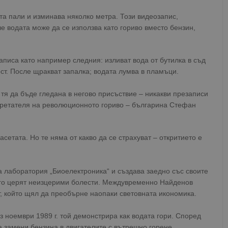
та пали и изминава няколко метра. Този видеозапис,
е водата може да се използва като гориво вместо бензин,
писа като например следния: изливат вода от бутилка в съд
ост. После щракват запалка; водата лумва в пламъци.
 тя да бъде гледана в негово присъствие – никакви презаписи
обретателя на революционното гориво – българина Стефан
сетата. Но те няма от какво да се страхуват – откритието е
 лаборатория „Биоелектроника“ и създава заедно със своите
его церят неизцерими болести. Междувременно Найденов
т, който щял да преобърне наопаки световната икономика.
 ноември 1989 г. той демонстрира как водата гори. Според
а замени бензина в двигателите с вътрешно горене.