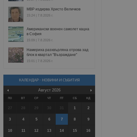
МВР издирва Христо Величков
15:24 | 7.8.2026 г.
Американски военен самолет кацна
в София
15:09 | 7.8.2026 г.
Намериха разхвърляна отрова зад
блок в квартал "Възраждане"
15:01 | 7.8.2026 г.
КАЛЕНДАР - НОВИНИ И СЪБИТИЯ
Август
2026
ПО
ВТ
СР
ЧТ
ПТ
СБ
НД
27
28
29
30
31
1
2
3
4
5
6
7
8
9
10
11
12
13
14
15
16