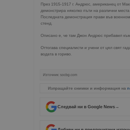
През 1915-1917 г. Андрюс, американец от Мак
VISITOR_PRIVACY_MET
демонстрира няколко пъти на различни места 
Последната демонстрация прави във военном
стенд.
Описано е, че там Джон Андрюс прибавил към 
__cf_bm
Оттогава специалисти и учени от цял свят га
водата в гориво.
receive-cookie-depreca
Източник:
socbg.com
ASP.NET_SessionId
Изпращайте снимки и информация на
n
Следвай ни в Google News
→
Име
Доставчи
Доста
Име
Име
Домейн
Доме
Име
__Secure-ROLLOUT_T
Добави ни в предпочитани източ
__gfp_s_64b
_sharedID
.dunavmo
.vbox