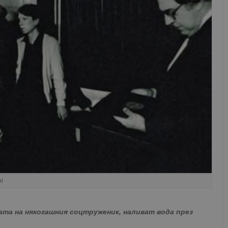
я!
ата на някогашния соцтруженик, наливат вода през