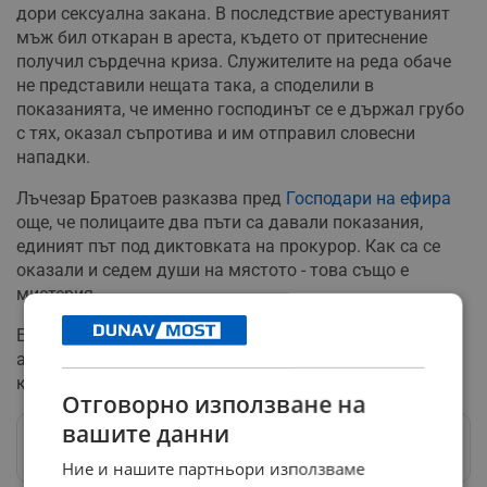
дори сексуална закана. В последствие арестуваният
мъж бил откаран в ареста, където от притеснение
получил сърдечна криза. Служителите на реда обаче
не представили нещата така, а споделили в
показанията, че именно господинът се е държал грубо
с тях, оказал съпротива и им отправил словесни
нападки.
Лъчезар Братоев разказва пред
Господари на ефира
още, че полицаите два пъти са давали показания,
единият път под диктовката на прокурор. Как са се
оказали и седем души на мястото - това също е
мистерия.
Една подробност обаче им убягвала - на мястото на
ареста в Морската градина е имало видеокамера,
която разкрила истината...
Отговорно използване на
вашите данни
Следвай ни в Google News
→
Ние и нашите партньори използваме