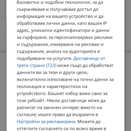
бисквитки и подобни технологии, за да
съхраняваме и получаваме достъп до
Предпочитани източници
→
информация на вашето устройство и да
обработваме лични данни, като вашия IP
адрес, уникални идентификатори и данни
Изпращайте снимки и информация на
за сърфиране, за персонализирани реклами
news@dunavmost.com
и съдържание, измерване на реклами и
съдържание, анализ на аудиторията и
РЕКЛАМА
подобряване на услугите.
Доставчици от
трети страни (723)
може също да обработват
данните ви за тези и други цели,
включително използване на точни данни за
геолокация и характеристики на
устройството. Вашият избор важи само за
този уебсайт. Някои доставчици може да
разчитат на законен интерес вместо на
съгласие; имате право да възразите в
Настройки за рекламиране
. Можете да
оттеглите съгласието си по всяко време в