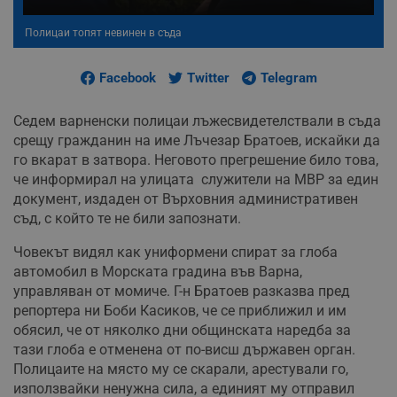
Полицаи топят невинен в съда
Facebook
Twitter
Telegram
Седем варненски полицаи лъжесвидетелствали в съда
срещу гражданин на име Лъчезар Братоев, искайки да
го вкарат в затвора. Неговото прегрешение било това,
че информирал на улицата служители на МВР за един
документ, издаден от Върховния административен
съд, с който те не били запознати.
Човекът видял как униформени спират за глоба
автомобил в Морската градина във Варна,
управляван от момиче. Г-н Братоев разказва пред
репортера ни Боби Касиков, че се приближил и им
обясил, че от няколко дни общинската наредба за
тази глоба е отменена от по-висш държавен орган.
Полицаите на място му се скарали, арестували го,
използвайки ненужна сила, а единият му отправил