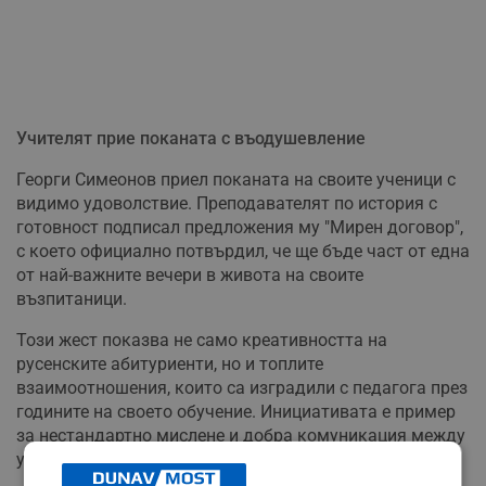
Учителят прие поканата с въодушевление
Георги Симеонов приел поканата на своите ученици с
видимо удоволствие. Преподавателят по история с
готовност подписал предложения му "Мирен договор",
с което официално потвърдил, че ще бъде част от една
от най-важните вечери в живота на своите
възпитаници.
Този жест показва не само креативността на
русенските абитуриенти, но и топлите
взаимоотношения, които са изградили с педагога през
годините на своето обучение. Инициативата е пример
за нестандартно мислене и добра комуникация между
учениците и техния наставник.