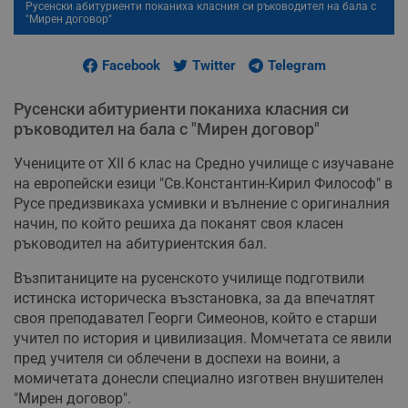
Русенски абитуриенти поканиха класния си ръководител на бала с
"Мирен договор"
Facebook
Twitter
Telegram
Русенски абитуриенти поканиха класния си
ръководител на бала с "Мирен договор"
Учениците от XII б клас на Средно училище с изучаване
на европейски езици "Св.Константин-Кирил Философ" в
Русе предизвикаха усмивки и вълнение с оригиналния
начин, по който решиха да поканят своя класен
ръководител на абитуриентския бал.
Възпитаниците на русенското училище подготвили
истинска историческа възстановка, за да впечатлят
своя преподавател Георги Симеонов, който е старши
учител по история и цивилизация. Момчетата се явили
пред учителя си облечени в доспехи на воини, а
момичетата донесли специално изготвен внушителен
"Мирен договор".