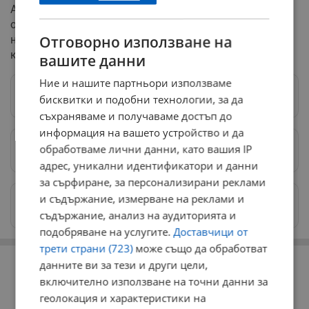
Абитуриентският бал на XII б клас предстои, а с този
оригинален подход учениците вече са създали
Отговорно използване на
незабравим спомен не само за себе си, но и за своя
класен ръководител.
вашите данни
Ние и нашите партньори използваме
Следвай ни в Google News
→
бисквитки и подобни технологии, за да
съхраняваме и получаваме достъп до
информация на вашето устройство и да
обработваме лични данни, като вашия IP
Предпочитани източници
→
адрес, уникални идентификатори и данни
за сърфиране, за персонализирани реклами
и съдържание, измерване на реклами и
Изпращайте снимки и информация на
news@dunavmost.com
съдържание, анализ на аудиторията и
подобряване на услугите.
Доставчици от
трети страни (723)
може също да обработват
РЕКЛАМА
данните ви за тези и други цели,
включително използване на точни данни за
геолокация и характеристики на