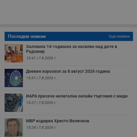
с
п
о
р
п
н
п
к
Последни новини
Още новини
ч
п
с
Заловиха 14-годишен за насилие над дете в
б
Радомир
15:41 | 7.8.2026 г.
__cf_bm
29
Т
Cloudflare Inc.
минути
с
.twitter.com
59
р
Дневен хороскоп за 8 август 2026 година
секунди
м
б
15:31 | 7.8.2026 г.
о
у
п
о
ИАРА пресече нелегална онлайн търговия с миди
и
т
15:27 | 7.8.2026 г.
receive-cookie-deprecation
.hit.gemius.pl
1 година
Т
с
с
МВР издирва Христо Величков
н
н
15:24 | 7.8.2026 г.
п
б