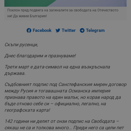
Поклон пред подвига на загиналите за свободата на Отечеството
ни! Да живее България!
Facebook
Twitter
Telegram
Скъпи русенци,
Днес благодарим и празнуваме!
Трети март е дата-символ на една възкръснала
държава.
Съдбовният подпис под Санстефанския мирен договор
между Русия и тогавашната Османска империя
признава правото на един малък, но корав народ да
бъде отново себе си – официално, легално, на
географската карта!
142 години ни делят от онзи подпис на Свободата –
сякаш не са и толкова много... Преди него са цели пет