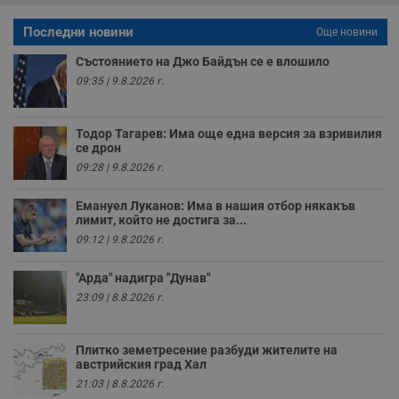
елементи на
уебсайта по
време на етапите
Последни новини
Още новини
на тестване.
Състоянието на Джо Байдън се е влошило
Gdyn
1 година
Тази бисквитка се
Gemius
използва за
.hit.gemius.pl
09:35 | 9.8.2026 г.
събиране на
анонимни
статистически
данни, свързани с
Тодор Тагарев: Има още една версия за взривилия
посещенията в
се дрон
уебсайта на
потребителя, като
09:28 | 9.8.2026 г.
броя на
посещенията,
средното време,
Емануел Луканов: Има в нашия отбор някакъв
прекарано на
лимит, който не достига за...
уебсайта и какви
страници са били
09:12 | 9.8.2026 г.
заредени. Целта е
да се подобри
съдържанието на
"Арда" надигра "Дунав"
сайта и
23:09 | 8.8.2026 г.
потребителския
опит.
Gdynp
1 година
Тази бисквитка се
Gemius
Плитко земетресение разбуди жителите на
използва с цел
.hit.gemius.pl
австрийския град Хал
събиране на
информация за
21:03 | 8.8.2026 г.
потребителското