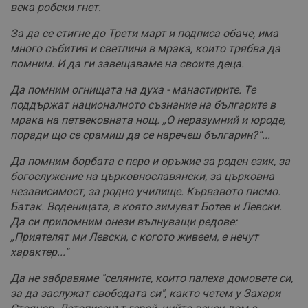
века робски гнет.
За да се стигне до Трети март и подписа обаче, има
много събития и светлини в мрака, които трябва да
помним. И да ги завещаваме на своите деца.
Да помним огнищата на духа - манастирите. Те
поддържат националното съзнание на българите в
мрака на петвековната нощ. „О неразумний и юроде,
поради що се срамиш да се наречеш българин?“...
Да помним борбата с перо и оръжие за роден език, за
богослужение на църковнославянски, за църковна
независимост, за родно училище. Кървавото писмо.
Батак. Воденицата, в която зимуват Ботев и Левски.
Да си припомним онези вълнуващи редове:
„Приятелят ми Левски, с когото живеем, е нечут
характер...“
Да не забравяме "селяните, които палеха домовете си,
за да заслужат свободата си", както четем у Захари