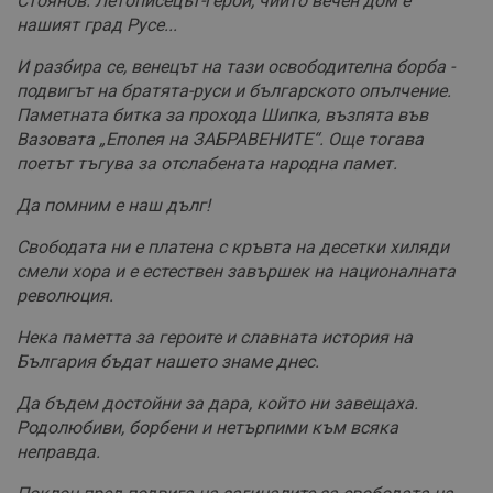
Стоянов. Летописецът-герой, чийто вечен дом е
нашият град Русе...
И разбира се, венецът на тази освободителна борба -
подвигът на братята-руси и българското опълчение.
Паметната битка за прохода Шипка, възпята във
Вазовата „Епопея на ЗАБРАВЕНИТЕ“. Още тогава
поетът тъгува за отслабената народна памет.
Да помним е наш дълг!
Свободата ни е платена с кръвта на десетки хиляди
смели хора и е естествен завършек на националната
революция.
Нека паметта за героите и славната история на
България бъдат нашето знаме днес.
Да бъдем достойни за дара, който ни завещаха.
Родолюбиви, борбени и нетърпими към всяка
неправда.