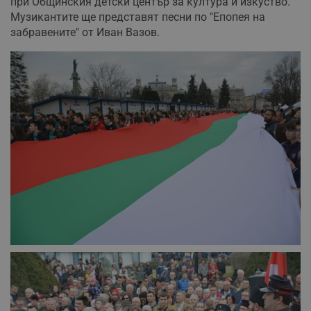
при Общинския детски център за култура и изкуство.
Музикантите ще представят песни по "Епопея на
забравените" от Иван Вазов.