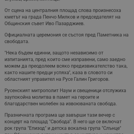
От сцена на централния площад слова произнесоха
кметът на града Пенчо Милков и председателят на
Общинския съвет Иво Пазарджиев.
Официалната церемония се състоя пред Паметника на
свободата.
"Нека бъдем единни, защото независимо от
изпитанията, пред които сме изправени, само заедно
можем да преодолеем всяко предизвикателство така,
както нашите предци успяха", каза в словото си
областният управител на Русе Галин Григоров.
Русенският митрополит Наум и свещеници отслужиха
заупокойна молитва в памет на героите и
благодарствен молебен за извоюваната свобода.
Празничната програма ще завърши тази вечер с
концерт на площад "Свобода". В него ще се включат
рок група "Епизод" и детска вокална група "Слънце"