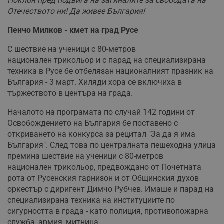
Поклон пред подвига на загиналите за свободата на
Отечеството ни! Да живее България!
Пенчо Милков - кмет на град Русе
С шествие на ученици с 80-метров
национален трикольор и с парад на специализирана
техника в Русе бе отбелязан националният празник на
България - 3 март. Хиляди хора се включиха в
тържеството в центъра на града.
Началото на програмата по случай 142 години от
Освобождението на България бе поставено с
откриването на конкурса за рецитал "За да я има
България". След това по централната пешеходна улица
премина шествие на ученици с 80-метров
национален трикольор, предвождано от Почетната
рота от Русенския гарнизон и от Общинския духов
оркестър с диригент Димчо Рубчев. Имаше и парад на
специализирана техника на институциите по
сигурността в града - като полиция, противопожарна
служба, армия, митница.