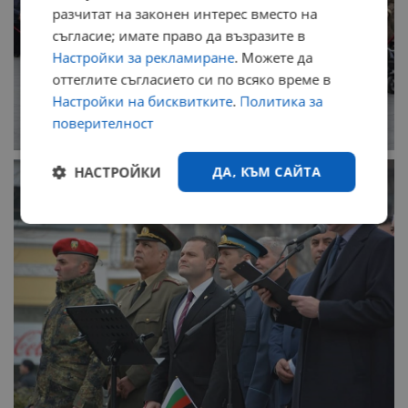
разчитат на законен интерес вместо на
съгласие; имате право да възразите в
Настройки за рекламиране
. Можете да
оттеглите съгласието си по всяко време в
Настройки на бисквитките
.
Политика за
поверителност
НАСТРОЙКИ
ДА, КЪМ САЙТА
Строго
Ефективност
необходимо
Таргетиране
Функционалност
Некласифицирани