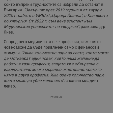
които въпреки трудностите са избрали да останат в
България.
"Завърших през 2019 година и от януари
2020 г. работя в УМБАЛ „Царица Йоанна", в Клиниката
по хирургия. От 2022 г. съм вече асистент към
Медицинския университет по хирургия"
, разказва д-р
Янев.
Според него медицината не е професия, към която
човек може да бъде привлечен само с финансови
стимули.
"Няма количество пари на света, които могат
да мотивират един човек, който няма желание да
работи в тази професия, защото тя е обвързана с
изключително много морално огнетяване, което го
няма в друга професия. Има обаче количество пари,
което може да убие желанието"
, споделя младият
лекар.
РЕКЛАМА