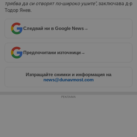
д
трябва да си отворят по-широко ушите"
, заключава д-р
н
п
Тодор Янев.
с
у
и
ф
Следвай ни в Google News
→
н
м
Т
и
п
у
Предпочитани източници
→
з
б
VISITOR_PRIVACY_METADATA
5 месеца
Т
YouTube
4
с
Изпращайте снимки и информация на
.youtube.com
седмици
с
news@dunavmost.com
с
п
и
п
РЕКЛАМА
т
в
с
з
с
п
о
р
п