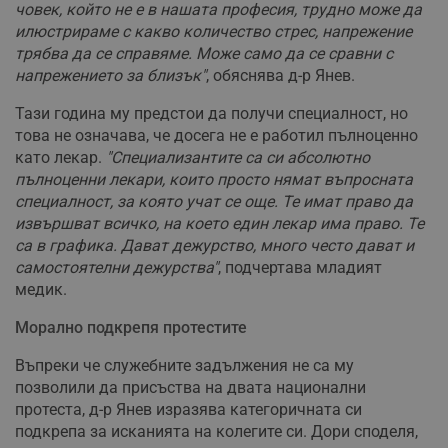
човек, който не е в нашата професия, трудно може да
илюстрираме с какво количество стрес, напрежение
трябва да се справяме. Може само да се сравни с
напрежението за близък"
, обяснява д-р Янев.
Тази година му предстои да получи специалност, но
това не означава, че досега не е работил пълноценно
като лекар.
"Специализантите са си абсолютно
пълноценни лекари, които просто нямат въпросната
специалност, за която учат се още. Те имат право да
извършват всичко, на което един лекар има право. Те
са в графика. Дават дежурство, много често дават и
самостоятелни дежурства"
, подчертава младият
медик.
Морално подкрепя протестите
Въпреки че служебните задължения не са му
позволили да присъства на двата национални
протеста, д-р Янев изразява категоричната си
подкрепа за исканията на колегите си. Дори споделя,