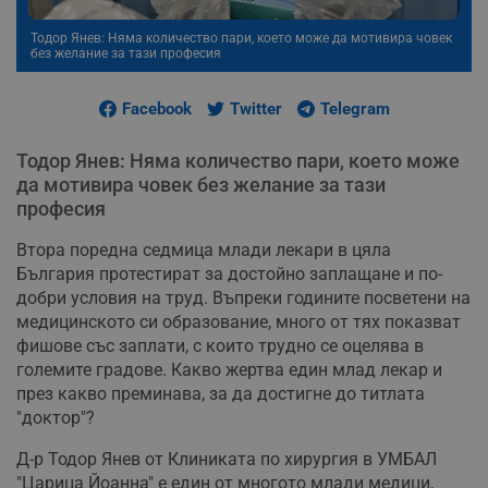
Тодор Янев: Няма количество пари, което може да мотивира човек
без желание за тази професия
Facebook
Twitter
Telegram
Тодор Янев: Няма количество пари, което може
да мотивира човек без желание за тази
професия
Втора поредна седмица млади лекари в цяла
България протестират за достойно заплащане и по-
добри условия на труд. Въпреки годините посветени на
медицинското си образование, много от тях показват
фишове със заплати, с които трудно се оцелява в
големите градове. Какво жертва един млад лекар и
през какво преминава, за да достигне до титлата
"доктор"?
Д-р Тодор Янев от Клиниката по хирургия в УМБАЛ
"Царица Йоанна" е един от многото млади медици,