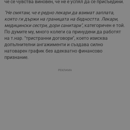
че се чувства виновен, че не е успял да се присъедини.
"Не смятам, че е редно лекари да взимат заплата,
която ги държи на границата на бедността. Лекари,
медицински сестри, дори санитари"
, категоричен е той.
По думите му, много колеги са принудени да работят
на т.нар. "тристранни договори", което изисква
допълнителни ангажименти и създава силно
натоварен график без адекватно финансово
признание.
РЕКЛАМА