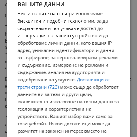
вашите данни
позволят живота в София"
, отбелязва д-р Янев.
Ние и нашите партньори използваме
Отдаденост въпреки всичко
бисквитки и подобни технологии, за да
Той е работил и като медицинска сестра в
съхраняваме и получаваме достъп до
Националната кардиологична болница и знае, че в
информация на вашето устройство и да
България извънредният труд на медиците често не се
обработваме лични данни, като вашия IP
заплаща.
"Медицинският работник дава извънредния
адрес, уникални идентификатори и данни
труд абсолютно про боно. Това е за мен абсолютно
за сърфиране, за персонализирани реклами
неизбежно - един лекар да трябва да извършва и
и съдържание, измерване на реклами и
сестринска работа"
, казва той.
съдържание, анализ на аудиторията и
Въпреки че за много млади специалисти решението да
подобряване на услугите.
Доставчици от
напуснат страната изглежда логично, д-р Янев
трети страни (723)
може също да обработват
предпочита да остане. Не очаква заплащане като в
данните ви за тези и други цели,
Германия, но се надява на достойно възнаграждение,
включително използване на точни данни за
което да осигури адекватен стандарт на живот.
геолокация и характеристики на
устройството. Вашият избор важи само за
"Това да започнеш работа в Западна Европа не е
този уебсайт. Някои доставчици може да
просто. Не е толкова праволинейно, колкото на
разчитат на законен интерес вместо на
мястото, където работим на собствения си език. Това