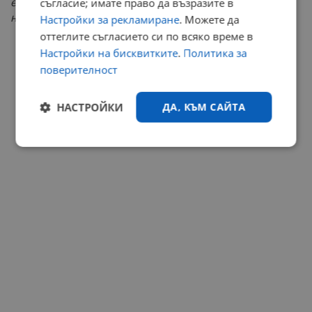
е един от лозунгите на протеста - ние не искаме да
съгласие; имате право да възразите в
напускаме"
, подчертава д-р Янев.
Настройки за рекламиране
. Можете да
оттеглите съгласието си по всяко време в
РЕКЛАМА
Настройки на бисквитките
.
Политика за
поверителност
НАСТРОЙКИ
ДА, КЪМ САЙТА
Строго
Ефективност
необходимо
Таргетиране
Функционалност
Некласифицирани