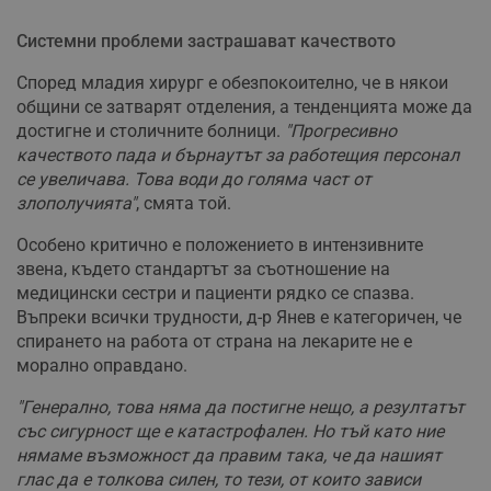
Системни проблеми застрашават качеството
Според младия хирург е обезпокоително, че в някои
Строго необходимо
Ефективност
общини се затварят отделения, а тенденцията може да
Таргетиране
Функционалност
достигне и столичните болници.
"Прогресивно
Некласифицирани
качеството пада и бърнаутът за работещия персонал
се увеличава. Това води до голяма част от
Строго необходимите бисквитки позволяват основната
злополучията"
, смята той.
функционалност на уебсайта, като потребителско
влизане и управление на акаунта. Уебсайтът не може да
се използва правилно без строго необходими
Особено критично е положението в интензивните
бисквитки.
звена, където стандартът за съотношение на
медицински сестри и пациенти рядко се спазва.
Валиден
Име
Доставчик
/
Домейн
О
до
Въпреки всички трудности, д-р Янев е категоричен, че
спирането на работа от страна на лекарите не е
__RequestVerificationToken
Сесия
Т
Microsoft
п
Corporation
морално оправдано.
ф
www.dunavmost.com
з
п
"Генерално, това няма да постигне нещо, а резултатът
и
със сигурност ще е катастрофален. Но тъй като ние
п
A
нямаме възможност да правим така, че да нашият
т
глас да е толкова силен, то тези, от които зависи
е