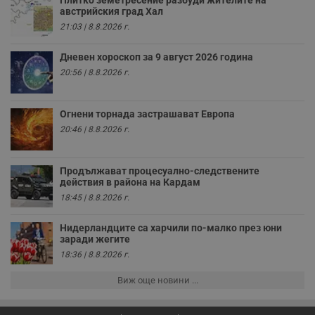
Плитко земетресение разбуди жителите на
_sharedID_cst
.dunavmost.com
11
Тази бисквитка се
австрийския град Хал
месеца 4
използва за
седмици
проследяване на
21:03 | 8.8.2026 г.
потребителски
взаимодействия и
ангажираност на
Дневен хороскоп за 9 август 2026 година
уебсайта за
20:56 | 8.8.2026 г.
подобряване на
обслужването и
потребителския
опит.
Огнени торнада застрашават Европа
Gtest
1
Тази бисквитка се
Gemius
20:46 | 8.8.2026 г.
седмица
използва за A/B
.hit.gemius.pl
тестване на
уебсайта чрез
събиране на
Продължават процесуално-следствените
данни за
действия в района на Кардам
поведението и
взаимодействието
18:45 | 8.8.2026 г.
на посетителите.
Той помага за
подобряване на
Нидерландците са харчили по-малко през юни
потребителския
заради жегите
опит, като
разбира как
18:36 | 8.8.2026 г.
потребителите се
ангажират с
Виж още новини ...
различни
елементи на
уебсайта по
време на етапите