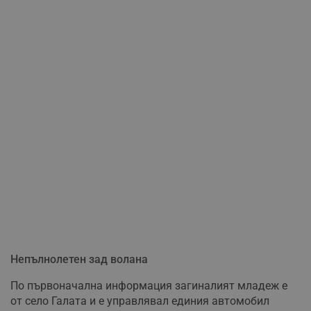
Непълнолетен зад волана
По първоначална информация загиналият младеж е
от село Галата и е управлявал единия автомобил