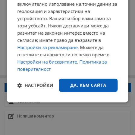
включително използване на точни данни за
геолокация и характеристики на
устройството. Вашият избор важи само за
този уебсайт. Някои доставчици може да
разчитат на законен интерес вместо на
съгласие; имате право да възразите в
Настройки за рекламиране
. Можете да
оттеглите съгласието си по всяко време в
Настройки на бисквитките
.
Политика за
поверителност
НАСТРОЙКИ
ДА, КЪМ САЙТА
Напиши коментар!
Строго
Ефективност
необходимо
Таргетиране
Функционалност