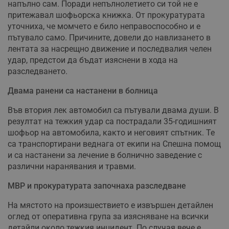
напълно сам. Поради непълнолетието си той не е
притежавал шофьорска книжка. От прокуратурата
уточниха, че момчето е било неправоспособно и е
пътувало само. Причините, довели до навлизането в
лентата за насрещно движение и последвалия челен
удар, предстои да бъдат изяснени в хода на
разследването.
Двама ранени са настанени в болница
Във втория лек автомобил са пътували двама души. В
резултат на тежкия удар са пострадали 35-годишният
шофьор на автомобила, както и неговият спътник. Те
са транспортирани веднага от екипи на Спешна помощ
и са настанени за лечение в болнично заведение с
различни наранявания и травми.
МВР и прокуратурата започнаха разследване
На мястото на произшествието е извършен детайлен
оглед от оперативна група за изясняване на всички
детайли около тежкия инцидент. По случая вече е