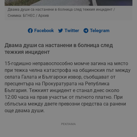
Двама души са настанени в болница след тежкия инцидент
/
Снимка: БГНЕС / Архив
Facebook
Twitter
Telegram
Двама души са настанени в болница след
тежкия инцидент
15-годишно неправоспособно момче загина на място
при тежка челна катастрофа на общинския път между
селата Галата и Български извор, съобщават от
пресцентъра на Прокуратурата на Република
България. Тежкият инцидент е станал днес около
12:00 часа на прав участък от пътното платно. При
сблъсъка между двете превозни средства са ранени
още двама души.
РЕКЛАМА