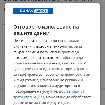
образувано досъдебно производство в РУ на МВР -
Тетевен. Действията по разследването и събирането
на доказателства за причините за катастрофата
продължават под прякото ръководство на Окръжна
прокуратура - Ловеч.
Отговорно използване на
вашите данни
Следвай ни в Google News
→
Ние и нашите партньори използваме
бисквитки и подобни технологии, за да
съхраняваме и получаваме достъп до
информация на вашето устройство и да
Предпочитани източници
→
обработваме лични данни, като вашия IP
адрес, уникални идентификатори и данни
за сърфиране, за персонализирани реклами
Изпращайте снимки и информация на
news@dunavmost.com
и съдържание, измерване на реклами и
съдържание, анализ на аудиторията и
подобряване на услугите.
Доставчици от
РЕКЛАМА
трети страни (723)
може също да обработват
данните ви за тези и други цели,