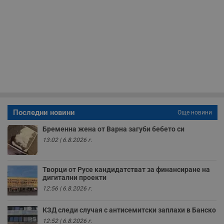
т
в
с
з
с
п
о
р
п
н
п
к
ч
п
с
б
Последни новини
Още новини
__cf_bm
29
Т
Cloudflare Inc.
Бременна жена от Варна загуби бебето си
минути
с
.twitter.com
59
р
13:02 | 6.8.2026 г.
секунди
м
б
о
у
Творци от Русе кандидатстват за финансиране на
п
дигитални проекти
о
и
12:56 | 6.8.2026 г.
т
receive-cookie-deprecation
.hit.gemius.pl
1 година
Т
КЗД следи случая с антисемитски заплахи в Банско
с
12:52 | 6.8.2026 г.
с