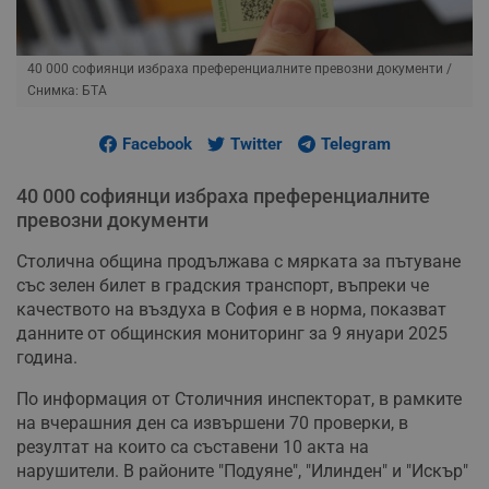
40 000 софиянци избраха преференциалните превозни документи
/
Снимка: БТА
Facebook
Twitter
Telegram
40 000 софиянци избраха преференциалните
превозни документи
Столична община продължава с мярката за пътуване
със зелен билет в градския транспорт, въпреки че
качеството на въздуха в София е в норма, показват
данните от общинския мониторинг за 9 януари 2025
година.
По информация от Столичния инспекторат, в рамките
на вчерашния ден са извършени 70 проверки, в
резултат на които са съставени 10 акта на
нарушители. В районите "Подуяне", "Илинден" и "Искър"