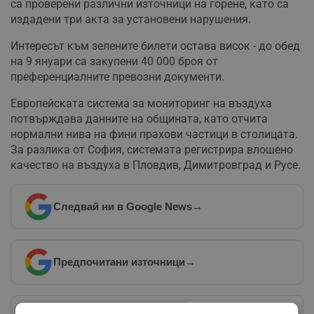
са проверени различни източници на горене, като са
издадени три акта за установени нарушения.
Интересът към зелените билети остава висок - до обед
на 9 януари са закупени 40 000 броя от
преференциалните превозни документи.
Европейската система за мониторинг на въздуха
потвърждава данните на общината, като отчита
нормални нива на фини прахови частици в столицата.
За разлика от София, системата регистрира влошено
качество на въздуха в Пловдив, Димитровград и Русе.
Следвай ни в Google News
→
Предпочитани източници
→
Изпращайте снимки и информация на