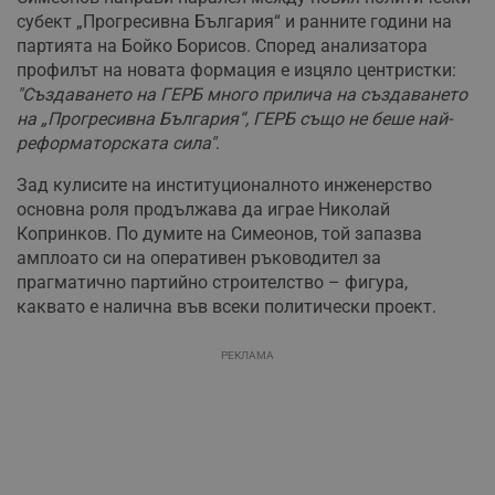
субект „Прогресивна България“ и ранните години на
партията на Бойко Борисов. Според анализатора
профилът на новата формация е изцяло центристки:
"Създаването на ГЕРБ много прилича на създаването
на „Прогресивна България“, ГЕРБ също не беше най-
реформаторската сила"
.
Зад кулисите на институционалното инженерство
основна роля продължава да играе Николай
Копринков. По думите на Симеонов, той запазва
амплоато си на оперативен ръководител за
прагматично партийно строителство – фигура,
каквато е налична във всеки политически проект.
РЕКЛАМА