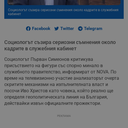
Социологът съзира сериозни съмнения около кадрите в служебния
кабинет
Facebook
Twitter
Telegram
Социологът съзира сериозни съмнения около
кадрите в служебния кабинет
Социологът Първан Симеонов критикува
присъствието на фигури със спорно минало в
служебното правителство, информират от NOVA. По
време на телевизионно участие анализаторът очерта
скритите механизми на изпълнителната власт и
посочи Иво Христов като човека, който реално ще
определя геополитическата линия на България,
действайки извън официалните прожектори.
РЕКЛАМА