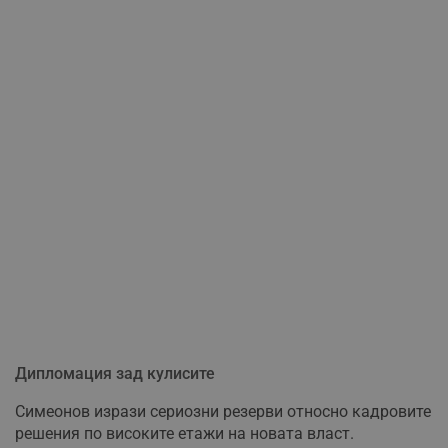
Дипломация зад кулисите
Симеонов изрази сериозни резерви относно кадровите
решения по високите етажи на новата власт.