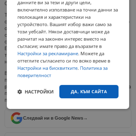
данните ви за тези и други цели,
Симеонов.
включително използване на точни данни за
Той подчерта, че исканията за разследващи комисии
геолокация и характеристики на
са стандартен елемент от политическата игра, в която
устройството. Вашият избор важи само за
отказите често се заклеймяват като колаборация със
този уебсайт. Някои доставчици може да
същите тези лидери. На този фон държавният глава
разчитат на законен интерес вместо на
също ще трябва да дава обяснения пред обществото.
съгласие; имате право да възразите в
Експертът посочи, че президентът Румен Радев
Настройки за рекламиране
. Можете да
тепърва трябва да изчисти съмненията дали около
оттеглите съгласието си по всяко време в
него гравитират определени бизнес кръгове.
Настройки на бисквитките
.
Политика за
В заключение Симеонов посъветва министър-
поверителност
председателя да се фокусира върху категорични
реформи в управленските системи, вместо да стартира
НАСТРОЙКИ
ДА, КЪМ САЙТА
персонални атаки и да преследва конкретни
политически лица.
Строго
Ефективност
необходимо
Следвай ни в Google News
→