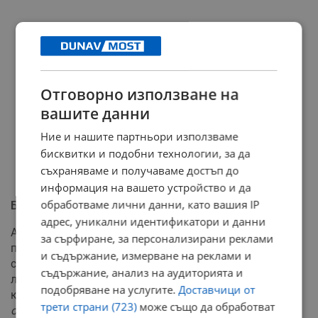
Отговорно използване на
вашите данни
Ние и нашите партньори използваме
бисквитки и подобни технологии, за да
съхраняваме и получаваме достъп до
информация на вашето устройство и да
обработваме лични данни, като вашия IP
Бизнес интереси и политически игри
адрес, уникални идентификатори и данни
Анализаторът не подмина и темата за опитите за
за сърфиране, за персонализирани реклами
политическо влияние върху служебната власт от
и съдържание, измерване на реклами и
страна на традиционните партии. Според него
съдържание, анализ на аудиторията и
лидерите на част от статуквото ще търсят директен
подобряване на услугите.
Доставчици от
контакт с управлението.
"Пеевски и Борисов ще се
трети страни (723)
може също да обработват
опитат да се долепят до правителството"
, прогнозира