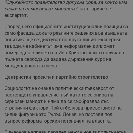
"Служебното правителство допусна хора, за които има
сенки на съмнения от миналото"
, категоричен е
експертът.
Според него официалните институционални позиции са
само фасада, докато реалните решения във външната
политика ще се диктуват по друга линия. Експертът
твърди, че кабинетът има неформален дипломат
номер едно в лицето на Иво Христов, който получава
пълната свобода да задава държавния курс на
международната сцена.
Центристки проекти и партийно строителство
Социологът не очаква политическа гъвкавост от
настоящото управление, тъй като то се опира на
сериозен мандат и няма да се съобразява със
странични фактори. Той отбелязва присъствието на
силни фигури като Гълъб Донев, но поставя под
въпрос реформаторския потенциал на властта.
Симеонов направи паралел между новия политически