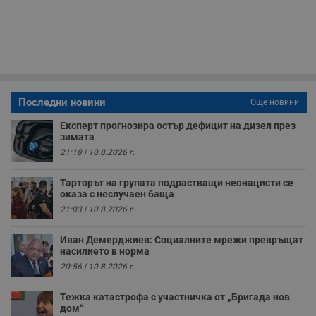
з
с
п
о
р
п
н
п
к
ч
Последни новини
Още новини
п
с
б
Експерт прогнозира остър дефицит на дизел през
зимата
__cf_bm
29
Т
Cloudflare Inc.
21:18 | 10.8.2026 г.
минути
с
.twitter.com
59
р
секунди
м
Тарторът на групата подрастващи неонацисти се
б
оказа с неслучаен баща
о
у
21:03 | 10.8.2026 г.
п
о
и
Иван Демерджиев: Социалните мрежи превръщат
т
насилието в норма
receive-cookie-deprecation
.hit.gemius.pl
1 година
Т
20:56 | 10.8.2026 г.
с
с
н
Тежка катастрофа с участничка от „Бригада нов
н
дом“
п