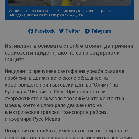
Изгнилият в основата стълб е можел да причини сериозен
инцидент, ако не са го задържали жиците
Facebook
Twitter
Telegram
Изгнилият в основата стълб е можел да причини
сериозен инцидент, ако не са го задържали
жиците
Инцидент с пречупена светофарна уредба създаде
проблеми в движението около обяд днес на
кръстовището при търговски център "Олимп" на
булевард "Липник" в Русе. При падането си
съоръжението е скъсало тролейбусната контактна
мрежа, което е блокирало движението на
електрическия градски транспорт в района,
информира Русе Медиа.
По ирония на съдбата, именно контактната мрежа е
предотвратила потенциално по-сериозни последствия.