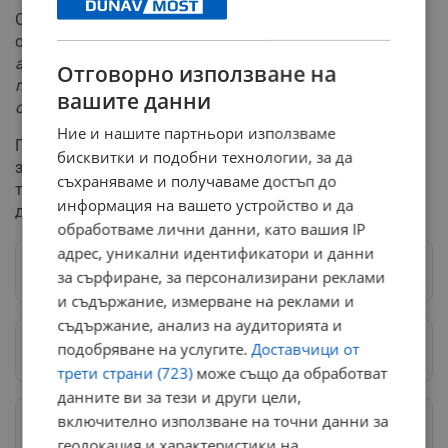
От "Градска мобилност" излязоха с официално
съобщение относно създалата се ситуация:
"Поради
авария на контактната мрежа, по независещи от нас
Отговорно използване на
причини, са възможни нарушения в графика на
вашите данни
обществения транспорт."
Ние и нашите партньори използваме
Пътниците трябва да се съобразят с възможни
бисквитки и подобни технологии, за да
закъснения или временни промени в маршрутите на
съхраняваме и получаваме достъп до
тролейбусите, преминаващи през засегнатия участък,
информация на вашето устройство и да
докато не бъде възстановена контактната мрежа.
обработваме лични данни, като вашия IP
адрес, уникални идентификатори и данни
Следвай ни в Google News
→
за сърфиране, за персонализирани реклами
и съдържание, измерване на реклами и
съдържание, анализ на аудиторията и
подобряване на услугите.
Доставчици от
Предпочитани източници
→
трети страни (723)
може също да обработват
данните ви за тези и други цели,
включително използване на точни данни за
Изпращайте снимки и информация на
news@dunavmost.com
геолокация и характеристики на