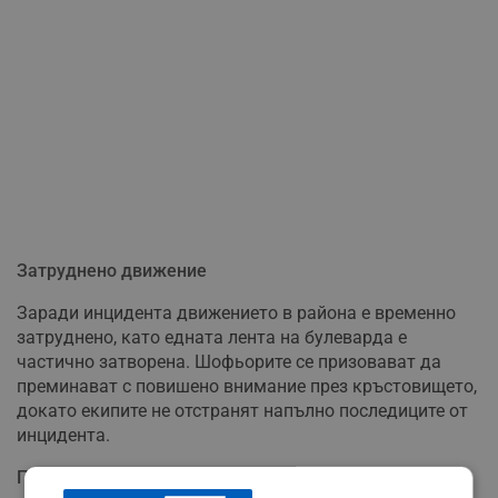
Затруднено движение
Заради инцидента движението в района е временно
затруднено, като едната лента на булеварда е
частично затворена. Шофьорите се призовават да
преминават с повишено внимание през кръстовището,
докато екипите не отстранят напълно последиците от
инцидента.
Промени в графика на градския транспорт