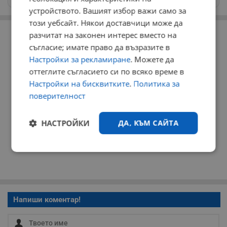
устройството. Вашият избор важи само за
този уебсайт. Някои доставчици може да
РЕКЛАМА
разчитат на законен интерес вместо на
съгласие; имате право да възразите в
Настройки за рекламиране
. Можете да
оттеглите съгласието си по всяко време в
Настройки на бисквитките
.
Политика за
поверителност
НАСТРОЙКИ
ДА, КЪМ САЙТА
Строго
Ефективност
необходимо
Напиши коментар!
Таргетиране
Функционалност