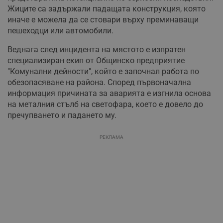
Жиците са задържали падащата конструкция, която
иначе е можела да се стовари върху преминаващи
пешеходци или автомобили.
Веднага след инцидента на мястото е изпратен
специализиран екип от Общинско предприятие
"Комунални дейности", който е започнал работа по
обезопасяване на района. Според първоначална
информация причината за аварията е изгнила основа
на металния стълб на светофара, което е довело до
пречупването и падането му.
РЕКЛАМА