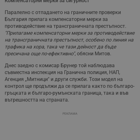
Компенсаторни мерки за сигурност
Паралелно с отпадането на граничните проверки
България прилага компенсаторни мерки за
противодействие на трансграничната престъпност.
"Прилагаме компенсаторни мерки за противодействие
на трансграничната престъпност, особено по линия на
трафика на хора, така че тази дейност да бъде
пресичана още по-ефективно"
, обясни Митов.
Днес заедно с комисар Брунер той наблюдава
съвместна инспекция на Гранична полиция, НАП,
Агенция „Митници" и други служби. Този модел на
контрол ще продължи да се прилага както по българо-
гръцката и българо-румънската граница, така и във
вътрешността на страната.
РЕКЛАМА