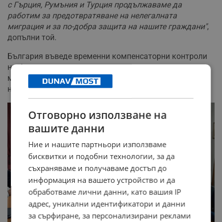
с Гърция, Румъния и Турция продължаваме да
работим за предотвратяване на нелегалната
миграция и за по-добра защита на нашите граждани"
,
допълни той.
България въведе временни компенсаторни контроли
на българо-румънската граница за период от шест
месеца, които ще се прилагат на принципа на анализ
на риска.
Отговорно използване на
вашите данни
Ние и нашите партньори използваме
бисквитки и подобни технологии, за да
съхраняваме и получаваме достъп до
информация на вашето устройство и да
обработваме лични данни, като вашия IP
адрес, уникални идентификатори и данни
за сърфиране, за персонализирани реклами