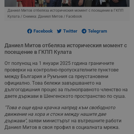
Даниел Митов отбеляза историческия момент с посещение в ГКПП
Кулата
/ Снимка: Даниел Митов / Facebook
Facebook
Twitter
Telegram
Даниел Митов отбеляза историческия момент с
посещение в ГКПП Кулата
От полунощ на 1 януари 2025 година граничните
проверки на контролно-пропускателните пунктове
между България и Румъния са преустановени
официално. Това бележи завършването на
дългогодишния процес за пълноправното членство на
двете държави в Шенгенското пространство по суша.
"Това е още една крачка напред към свободното
движение на хора и стоки между нашите две
държави"
, заяви министърът на вътрешните работи
Даниел Митов в своя профил в социалната мрежа.