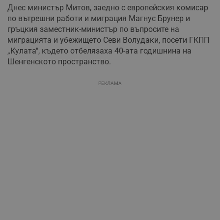
Днес министър Митов, заедно с европейския комисар
по вътрешни работи и миграция Магнус Брунер и
гръцкия заместник-министър по въпросите на
миграцията и убежището Севи Волудаки, посети ГКПП
„Кулата", където отбелязаха 40-ата годишнина на
Шенгенското пространство.
РЕКЛАМА