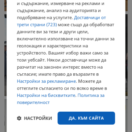
и съдържание, измерване на реклами и
съдържание, анализ на аудиторията и
подобряване на услугите.
Доставчици от
трети страни (723)
може също да обработват
данните ви за тези и други цели,
включително използване на точни данни за
геолокация и характеристики на
устройството. Вашият избор важи само за
този уебсайт. Някои доставчици може да
разчитат на законен интерес вместо на
съгласие; имате право да възразите в
Настройки за рекламиране
. Можете да
оттеглите съгласието си по всяко време в
Настройки на бисквитките
.
Политика за
поверителност
НАСТРОЙКИ
ДА, КЪМ САЙТА