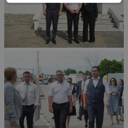
Строго
Ефективност
необходимо
Таргетиране
Функционалност
Некласифицирани
Строго необходимо
Ефективност
Таргетиране
Функционалност
Некласифицирани
Строго необходимите бисквитки позволяват основната
функционалност на уебсайта, като потребителско