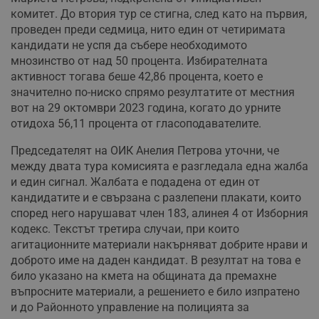
комитет. До втория тур се стигна, след като на първия,
проведен преди седмица, нито един от четиримата
кандидати не успя да събере необходимото
мнозинство от над 50 процента. Избирателната
активност тогава беше 42,86 процента, което е
значително по-ниско спрямо резултатите от местния
вот на 29 октомври 2023 година, когато до урните
отидоха 56,11 процента от гласоподавателите.
Председателят на ОИК Анелия Петрова уточни, че
между двата тура комисията е разгледала една жалба
и един сигнал. Жалбата е подадена от един от
кандидатите и е свързана с разлепени плакати, които
според него нарушават член 183, алинея 4 от Изборния
кодекс. Текстът третира случаи, при които
агитационните материали накърняват добрите нрави и
доброто име на даден кандидат. В резултат на това е
било указано на кмета на общината да премахне
въпросните материали, а решението е било изпратено
и до Районното управление на полицията за