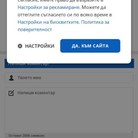
Настройки за рекламиране
. Можете да
оттеглите съгласието си по всяко време в
Настройки на бисквитките
.
Политика за
поверителност
НАСТРОЙКИ
ДА, КЪМ САЙТА
Напиши коментар!
Строго
Ефективност
необходимо
Таргетиране
Функционалност
Некласифицирани
Остават
2000
символа