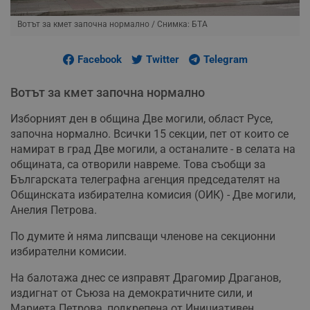
Вотът за кмет започна нормално
/ Снимка: БТА
Facebook
Twitter
Telegram
Вотът за кмет започна нормално
Изборният ден в община Две могили, област Русе,
започна нормално. Всички 15 секции, пет от които се
намират в град Две могили, а останалите - в селата на
общината, са отворили навреме. Това съобщи за
Българската телеграфна агенция председателят на
Общинската избирателна комисия (ОИК) - Две могили,
Анелия Петрова.
По думите ѝ няма липсващи членове на секционни
избирателни комисии.
На балотажа днес се изправят Драгомир Драганов,
издигнат от Съюза на демократичните сили, и
Мариета Петрова, подкрепена от Инициативен