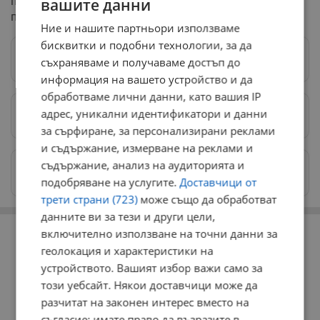
пореден мандат на местния вот през 2023 година, но
вашите данни
почина на 23 декември същата година.
Ние и нашите партньори използваме
бисквитки и подобни технологии, за да
Следвай ни в Google News
→
съхраняваме и получаваме достъп до
информация на вашето устройство и да
обработваме лични данни, като вашия IP
адрес, уникални идентификатори и данни
Предпочитани източници
→
за сърфиране, за персонализирани реклами
и съдържание, измерване на реклами и
съдържание, анализ на аудиторията и
Изпращайте снимки и информация на
news@dunavmost.com
подобряване на услугите.
Доставчици от
трети страни (723)
може също да обработват
данните ви за тези и други цели,
РЕКЛАМА
включително използване на точни данни за
геолокация и характеристики на
устройството. Вашият избор важи само за
този уебсайт. Някои доставчици може да
разчитат на законен интерес вместо на
съгласие; имате право да възразите в