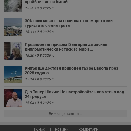
крайбрежие на Китай
п
к
15:52 | 9.8.2026 г.
ч
п
с
30% поскъпване на почивката по морето сви
б
туристите с една трета
15:44 | 9.8.2026 г.
__cf_bm
29
Т
Cloudflare Inc.
минути
с
.twitter.com
59
р
Президентът призова България да засили
секунди
м
б
дипломатически натиск за мир в...
о
15:20 | 9.8.2026 г.
у
п
о
Кипър ще доставя природен газ за Европа през
и
2028 година
т
15:14 | 9.8.2026 г.
receive-cookie-deprecation
.hit.gemius.pl
1 година
Т
с
с
Д-р Танер Шахин: Не настройвайте климатика под
н
24 градуса
н
п
15:04 | 9.8.2026 г.
б
п
Виж още новини ...
с
о
с
а
ЗА НАС
НОВИНИ
КОМЕНТАРИ