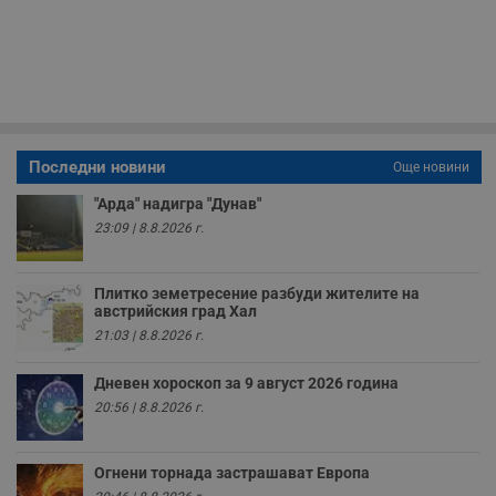
б
п
с
о
с
а
р
у
з
з
Последни новини
Още новини
п
ASP.NET_SessionId
Сесия
Т
Microsoft
"Арда" надигра "Дунав"
с
Corporation
23:09 | 8.8.2026 г.
D
www.dunavmost.com
п
и
т
Плитко земетресение разбуди жителите на
к
п
австрийския град Хал
и
21:03 | 8.8.2026 г.
у
р
к
Дневен хороскоп за 9 август 2026 година
п
д
20:56 | 8.8.2026 г.
д
п
у
Огнени торнада застрашават Европа