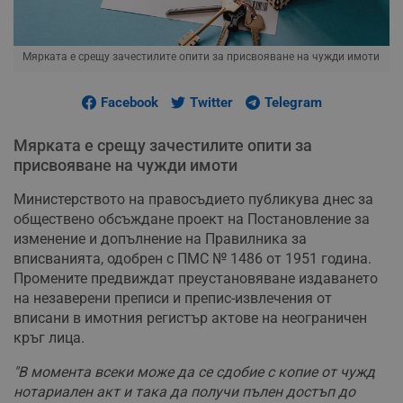
Мярката е срещу зачестилите опити за присвояване на чужди имоти
Facebook
Twitter
Telegram
Мярката е срещу зачестилите опити за
присвояване на чужди имоти
Министерството на правосъдието публикува днес за
обществено обсъждане проект на Постановление за
изменение и допълнение на Правилника за
вписванията, одобрен с ПМС № 1486 от 1951 година.
Промените предвиждат преустановяване издаването
на незаверени преписи и препис-извлечения от
вписани в имотния регистър актове на неограничен
кръг лица.
"В момента всеки може да се сдобие с копие от чужд
нотариален акт и така да получи пълен достъп до