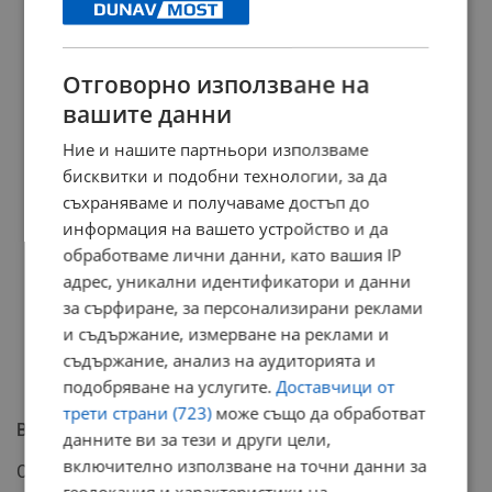
Отговорно използване на
вашите данни
Ние и нашите партньори използваме
бисквитки и подобни технологии, за да
съхраняваме и получаваме достъп до
информация на вашето устройство и да
обработваме лични данни, като вашия IP
адрес, уникални идентификатори и данни
за сърфиране, за персонализирани реклами
и съдържание, измерване на реклами и
съдържание, анализ на аудиторията и
подобряване на услугите.
Доставчици от
трети страни (723)
може също да обработват
Възможности за проверка преди покупка
данните ви за тези и други цели,
включително използване на точни данни за
С предлаганото изменение не се ограничава