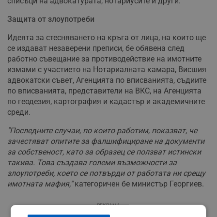
списъци на адвокатурата, нотариусите и други.
Защита от злоупотреби
Идеята за стесняването на кръга от лица, на които ще
се издават незаверени преписи, бе обявена след
работно съвещание за противодействие на имотните
измами с участието на Нотариалната камара, Висшия
адвокатски съвет, Агенцията по вписванията, съдиите
по вписванията, представители на ВКС, на Агенцията
по геодезия, картография и кадастър и академичните
среди.
"Последните случаи, по които работим, показват, че
зачестяват опитите за фалшифициране на документи
за собственост, като за образец се ползват истински
такива. Това създава големи възможности за
злоупотреби, което се потвърди от работата ни срещу
имотната мафия,"
категоричен бе министър Георгиев.
РЕКЛАМА