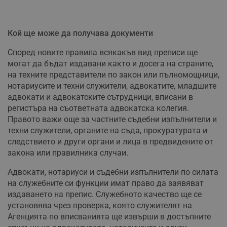
Кой ще може да получава документи
Според новите правила всякакъв вид преписи ще
могат да бъдат издавани както и досега на страните,
на техните представители по закон или пълномощници,
нотариусите и техни служители, адвокатите, младшите
адвокати и адвокатските сътрудници, вписани в
регистъра на съответната адвокатска колегия.
Правото важи още за частните съдебни изпълнители и
техни служители, органите на съда, прокуратурата и
следствието и други органи и лица в предвидените от
закона или правилника случаи.
Адвокати, нотариуси и съдебни изпълнители по силата
на служебните си функции имат право да заявяват
издаването на препис. Служебното качество ще се
установява чрез проверка, която служителят на
Агенцията по вписванията ще извърши в достъпните