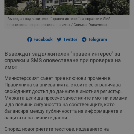
Въвеждат задължителен "правен интерес" за справки и SMS
оповестяване при проверка на имот
/ Снимка: Dunavmost
Facebook
Twitter
Telegram
Въвеждат задължителен "правен интерес" за
справки и SMS оповестяване при проверка на
имот
Министерският съвет прие ключови промени в
Правилника за вписванията, с които се ограничава
свободният достъп до данните в имотния регистър.
Мярката цели да пресече зачестилите имотни измами
и да повиши сигурността на собствениците, като
балансира между публичността на информацията и
защитата на личните данни.
Според новоприетите текстове, издаването на