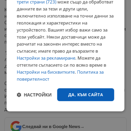
трети страни (723)
може също да обработват
данните ви за тези и други цели,
Като допълнителна мярка за сигурност се въвежда
включително използване на точни данни за
нова услуга за автоматизирано известяване.
Собствениците на имоти ще могат да получават
геолокация и характеристики на
известия (чрез SMS или имейл), когато някой извърши
устройството. Вашият избор важи само за
справка, извади препис или направи промяна по
този уебсайт. Някои доставчици може да
партидата на техния имот.
разчитат на законен интерес вместо на
съгласие; имате право да възразите в
"Целта е да се намалят имотните измами, да се
Настройки за рекламиране
. Можете да
повиши чувството за сигурност на гражданите и
оттеглите съгласието си по всяко време в
доверието в публичните институции,"
се посочва в
Настройки на бисквитките
.
Политика за
мотивите на правителственото решение.
поверителност
От Министерския съвет уточняват, че новият модел
следва практиките в държави като Франция, Италия и
НАСТРОЙКИ
ДА, КЪМ САЙТА
Испания, където защитата на собствеността е
приоритет пред неограничената публичност на
данните.
Строго
Ефективност
необходимо
Следвай ни в Google News
→