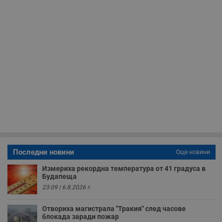
receive-cookie-deprecation
.hit.gemius.pl
1 година
Т
с
с
н
н
п
б
п
с
о
с
а
р
у
з
з
п
ASP.NET_SessionId
Сесия
Т
Microsoft
с
Corporation
D
www.dunavmost.com
п
Последни новини
Още новини
и
т
Измериха рекордна температура от 41 градуса в
к
Будапеща
п
и
23:09 | 6.8.2026 г.
у
р
к
Отвориха магистрала "Тракия" след часове
п
блокада заради пожар
д