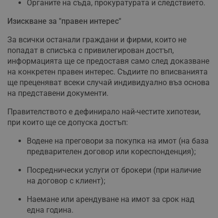
Органите на съда, прокуратурата и следствието.
Изискване за "правен интерес"
За всички останали граждани и фирми, които не
попадат в списъка с привилегирован достъп,
информацията ще се предоставя само след доказване
на конкретен правен интерес. Съдиите по вписванията
ще преценяват всеки случай индивидуално въз основа
на представени документи.
Правителството е дефинирало най-честите хипотези,
при които ще се допуска достъп:
Водене на преговори за покупка на имот (на база
предварителен договор или кореспонденция);
Посреднически услуги от брокери (при наличие
на договор с клиент);
Наемане или арендуване на имот за срок над
една година.