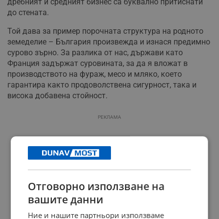
дребният и средният бизнес са буквално притиснати
до стената.
Той дава за пример порочната структура на родното
земеделие – България произвежда и изнася предимно
сурово зърно. За разлика от нас, държави като
Франция задържат суровината, за да я вложат в
производството на фураж, месо и мляко, което
гарантира както продоволствена сигурност, така и
висока добавена стойност.
РЕКЛАМА
Отговорно използване на
вашите данни
Ние и нашите партньори използваме