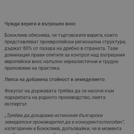
Чужди вериги и вътрешен внос
Боюклиев обяснява, че търговските вериги, които
представляват проевропейски регионални структури,
държат 80% от пазара на дребно в страната. Тази
доминация прави опитите за контрол над вътрешния
европейски внос напълно нереалистични и трудно
приложими на практика.
Липса на добавена стойност в земеделието
Фокусът на държавата трябва да се насочи към
подкрепата на родното производство, смята
експертът.
„Трябва да докараме истинския български
земеделски производител да е конкурентоспособен“
,
категоричен е Боюклиев, допълвайки, че в момента