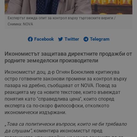
Експертът вижда опит за контрол върху търговските вериги
/
Снимка: NOVA
Facebook
Twitter
Telegram
Икономистът защитава директните продажби от
родните земеделски производители
Икономистът доц. д-р Огнян Боюклиев критикува
остро готвените законови промени за контрол върху
пазара на дребно, съобщават от NOVA. Повод за
реакцията му са новите текстове, които въвеждат
понятия като "справедлива цена", които според
експерта са по-скоро философски, отколкото
икономически издържани.
„Това са политически въпроси, които не би трябвало
да слушам“
, коментира икономистът пред