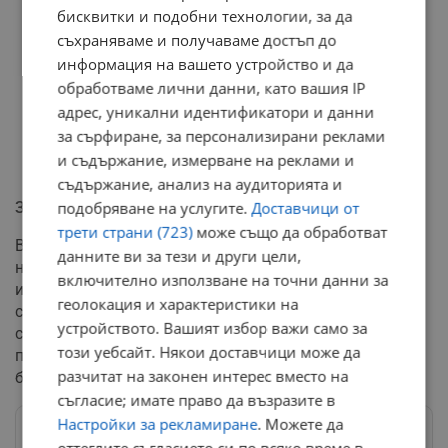
бисквитки и подобни технологии, за да
съхраняваме и получаваме достъп до
информация на вашето устройство и да
обработваме лични данни, като вашия IP
адрес, уникални идентификатори и данни
за сърфиране, за персонализирани реклами
и съдържание, измерване на реклами и
съдържание, анализ на аудиторията и
Защита за директната търговия
подобряване на услугите.
Доставчици от
трети страни (723)
може също да обработват
Във връзка с информациите за евентуално закриване
данните ви за тези и други цели,
на формата "Магазини за хората", икономистът
включително използване на точни данни за
изразява несъгласие. Той настоява, че подобни
геолокация и характеристики на
структури трябва да бъдат развивани, тъй като
устройството. Вашият избор важи само за
скъсяват драстично веригата на доставки и
този уебсайт. Някои доставчици може да
позволяват на българската продукция да стига по-
разчитат на законен интерес вместо на
бързо и лесно до потребителите.
съгласие; имате право да възразите в
Настройки за рекламиране
. Можете да
Следвай ни в Google News
→