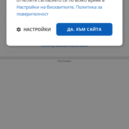
оттеглите съгласието си по всяко време в
Настройки на бисквитките
.
Политика за
поверителност
Предпочитани източници
→
НАСТРОЙКИ
ДА, КЪМ САЙТА
Изпращайте снимки и информация на
news@dunavmost.com
Строго
Ефективност
необходимо
РЕКЛАМА
Таргетиране
Функционалност
Некласифицирани