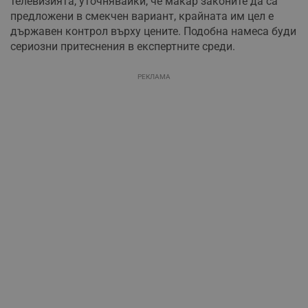
телевизията, уточнявайки, че макар законите да са
предложени в смекчен вариант, крайната им цел е
държавен контрол върху цените. Подобна намеса буди
сериозни притеснения в експертните среди.
РЕКЛАМА