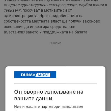
създаде един модерен център за спорт, клубни изяви и
туризъм"
, посочват в мотивите си от
администрацията. Чрез придобиването на
собствеността местната власт ще получи законово
основание да инвестира средства във
възстановяването и поддръжката на базата.
РЕКЛАМА
Отговорно използване на
вашите данни
Ние и нашите партньори използваме