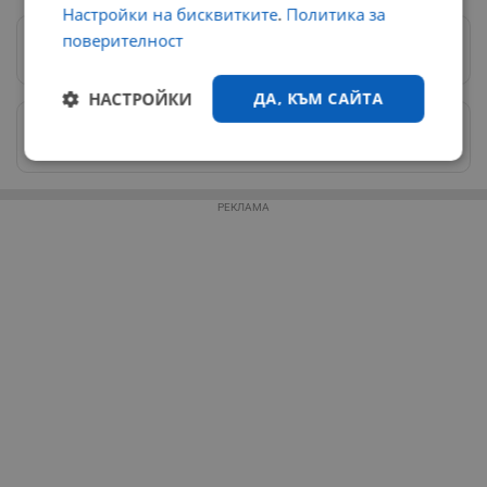
Настройки на бисквитките
.
Политика за
поверителност
Предпочитани източници
→
НАСТРОЙКИ
ДА, КЪМ САЙТА
Изпращайте снимки и информация на
news@dunavmost.com
Строго
Ефективност
необходимо
РЕКЛАМА
Таргетиране
Функционалност
Некласифицирани