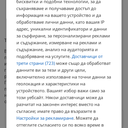
бисквитки и подобни технологии, за да
съхраняваме и получаваме достъп до
информация на вашето устройство и да
обработваме лични данни, като вашия IP
адрес, уникални идентификатори и данни
за сърфиране, за персонализирани реклами
Туристически потенциал
и съдържание, измерване на реклами и
съдържание, анализ на аудиторията и
Въпреки че Русе е най-голямото българско
подобряване на услугите.
Доставчици от
пристанище по поречието на река Дунав и
трети страни (723)
може също да обработват
исторически дом на първия яхтклуб в страната,
данните ви за тези и други цели,
градът към момента не разполага с адекватно
развита лодкостоянка за малки плавателни съдове.
включително използване на точни данни за
Пълноправното членство на България в Шенгенското
геолокация и характеристики на
пространство допълнително стимулира
устройството. Вашият избор важи само за
необходимостта от развитие на речния туризъм и
този уебсайт. Някои доставчици може да
отваря нови възможности пред крайдунавския град.
разчитат на законен интерес вместо на
съгласие; имате право да възразите в
Настройки за рекламиране
. Можете да
Следвай ни в Google News
→
оттеглите съгласието си по всяко време в