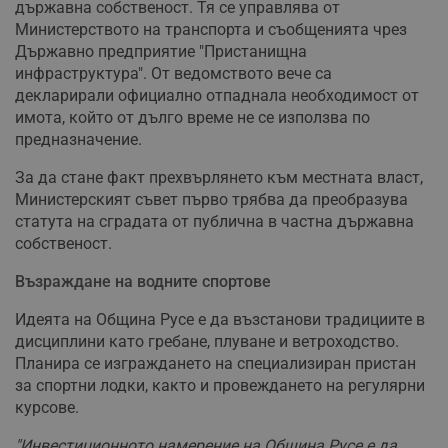
държавна собственост. Тя се управлява от
Министерството на транспорта и съобщенията чрез
Държавно предприятие "Пристанищна
инфраструктура". От ведомството вече са
декларирали официално отпаднала необходимост от
имота, който от дълго време не се използва по
предназначение.
За да стане факт прехвърлянето към местната власт,
Министерският съвет първо трябва да преобразува
статута на сградата от публична в частна държавна
собственост.
Възраждане на водните спортове
Идеята на Община Русе е да възстанови традициите в
дисциплини като гребане, плуване и ветроходство.
Планира се изграждането на специализиран пристан
за спортни лодки, както и провеждането на регулярни
курсове.
"Инвестиционното намерение на Община Русе е да