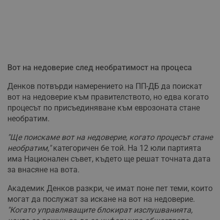
Вот на недоверие след необратимост на процеса
Денков потвърди намерението на ПП-ДБ да поискат
вот на недоверие към правителството, но едва когато
процесът по присъединяване към еврозоната стане
необратим.
"Ще поискаме вот на недоверие, когато процесът стане
необратим,"
категоричен бе той. На 12 юли партията
има Национален съвет, където ще решат точната дата
за внасяне на вота.
Академик Денков разкри, че имат поне пет теми, които
могат да послужат за искане на вот на недоверие.
"Когато управляващите блокират изслушванията,