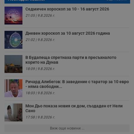
а
р
Седмичен хороскоп за 10 - 16 август 2026
у
з
21:05 | 9.8.2026 г.
з
п
ASP.NET_SessionId
Сесия
Т
Microsoft
Дневен хороскоп за 10 август 2026 година
с
Corporation
D
21:02 | 9.8.2026 г.
www.dunavmost.com
п
и
т
к
В Будапеща спретнаха парти в пресъхналото
п
корито на Дунав
и
18:09 | 9.8.2026 г.
у
р
к
Ричард Алибегов: В заведение с таратор за 10 евро
п
д
- няма свободни...
д
18:03 | 9.8.2026 г.
п
у
Мон Дьо показа новия си дом, създаден от Нели
Сано
17:58 | 9.8.2026 г.
Доставчик
/
Валиден
Валиден
Виж още новини ...
Име
Име
Доставчик
/
Домейн
Описание
Описание
Домейн
Доставчик
/
до
Валиден
до
Име
Описание