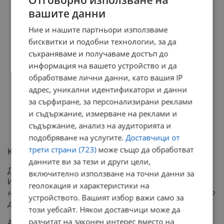
Отговорно използване на
вашите данни
Ние и нашите партньори използваме
бисквитки и подобни технологии, за да
съхраняваме и получаваме достъп до
информация на вашето устройство и да
обработваме лични данни, като вашия IP
адрес, уникални идентификатори и данни
за сърфиране, за персонализирани реклами
и съдържание, измерване на реклами и
съдържание, анализ на аудиторията и
подобряване на услугите.
Доставчици от
трети страни (723)
може също да обработват
Критика към БСП и ИТН
данните ви за тези и други цели,
Денков изрази недоумение от поведението на БСП и
включително използване на точни данни за
ИТН в парламента.
"Чудя се БСП и ИТН какво правят
геолокация и характеристики на
на масата, на която Пеевски и Борисов решават какво
устройството. Вашият избор важи само за
да се случва,"
заяви той.
този уебсайт. Някои доставчици може да
разчитат на законен интерес вместо на
Академик Денков обеща, че ще търсят подкрепа от