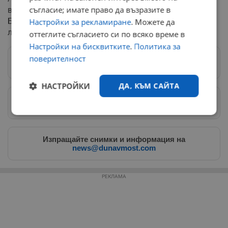
съгласие; имате право да възразите в
всички хора, които са за европейското развитие на
България и са против корупцията, като не изключва и
Настройки за рекламиране
. Можете да
лявата част от политическия спектър.
оттеглите съгласието си по всяко време в
Настройки на бисквитките
.
Политика за
поверителност
Следвай ни в Google News
→
НАСТРОЙКИ
ДА, КЪМ САЙТА
Предпочитани източници
→
Строго
Ефективност
необходимо
Изпращайте снимки и информация на
news@dunavmost.com
Таргетиране
Функционалност
РЕКЛАМА
Некласифицирани