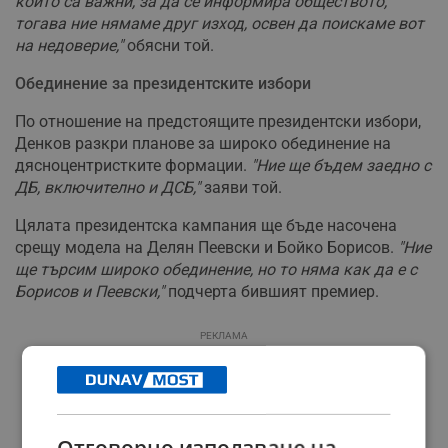
които са важни, за да се информира обществото,
тогава ние нямаме друг изход, освен да поискаме вот
на недоверие,"
обясни той.
Обединение за президентските избори
По отношение на предстоящите президентски избори,
Денков разкри планове за широко обединение на
дясноцентристките формации.
"Ние ще бъдем заедно с
ДБ, включително и ДСБ,"
заяви той.
Цялата президентска кампания ще бъде насочена
срещу модела на Делян Пеевски и Бойко Борисов.
"Ние
ще търсим широко обединение, но то няма как да е с
Борисов и Пеевски,"
подчерта бившият премиер.
РЕКЛАМА