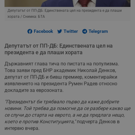
Депутатът от ПП-ДБ: Единствената цел на президента е да плаши
хората
/ Снимка: БТА
Facebook
Twitter
Telegram
Депутатът от ПП-ДБ: Единствената цел на
президента е да плаши хората
Държавният глава тича по пистата на популизма.
Това заяви пред БНР академик Николай Денков,
депутат от ПП-ДБ и бивш премиер, коментирайки
изявлението на президента Румен Радев относно
докладите за еврозоната.
"Президентът би трябвало първо да каже добрите
новини. Той трябва да помогне да се разбере какво ще
се случи до старта на еврото, а не да предлага нещо,
което е против Конституцията,"
подчерта Денков в
интервю вчера.