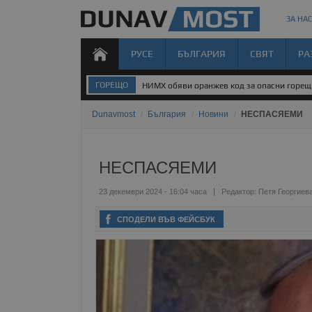
ЗА НАС
РУСЕ
БЪЛГАРИЯ
СВЯТ
РА
ГОРЕЩО
НИМХ обяви оранжев код за опасни горе
Dunavmost
/
България
/
Новини
/
НЕСПАСЯЕМИ
НЕСПАСЯЕМИ
23 декември 2024 - 16:04 часа
Редактор:
Петя Георгиев
СПОДЕЛИ ВЪВ ФЕЙСБУК