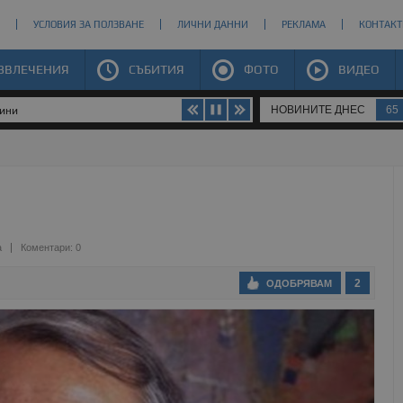
УСЛОВИЯ ЗА ПОЛЗВАНЕ
ЛИЧНИ ДАННИ
РЕКЛАМА
КОНТАКТ
ЗВЛЕЧЕНИЯ
СЪБИТИЯ
ФОТО
ВИДЕО
НОВИНИТЕ ДНЕС
65
щини
а
Коментари: 0
2
ОДОБРЯВАМ