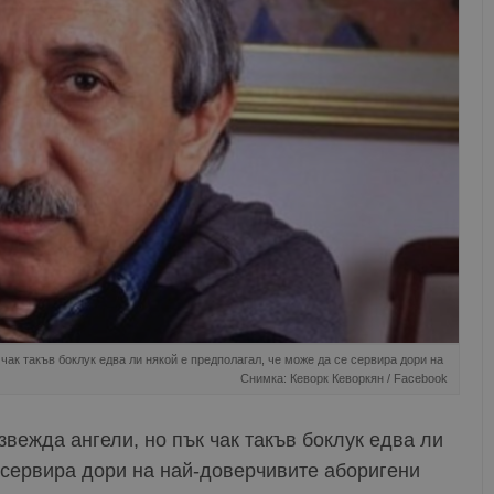
 чак такъв боклук едва ли някой е предполагал, че може да се сервира дори на
Снимка: Кеворк Кеворкян / Facebook
звежда ангели, но пък чак такъв боклук едва ли
 сервира дори на най-доверчивите аборигени