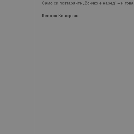
Само си повтаряйте „Всичко е наред“ – и тов
Име
Кеворк Кеворкян
__RequestVerificationT
VISITOR_PRIVACY_MET
__cf_bm
receive-cookie-depreca
ASP.NET_SessionId