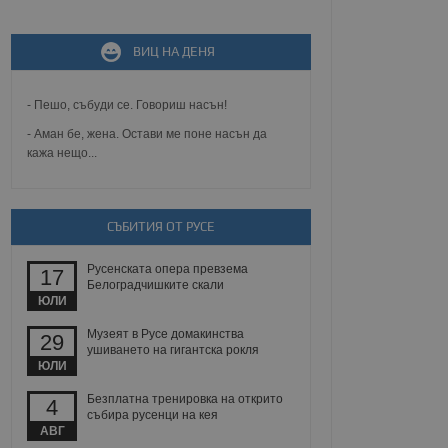
ВИЦ НА ДЕНЯ
не, зададена от уеб
 ASP.NET MVC
спре неразрешеното
т, известно като
- Пешо, събуди се. Говориш насън!
тове. Той не съдържа
щожава при затваряне
- Аман бе, жена. Остави ме поне насън да
кажа нещо...
ение на съгласието на
ст за тяхното
а данни за съгласието
ични политики и
СЪБИТИЯ ОТ РУСЕ
антира, че техните
 сесии.
Русенската опера превзема
аничаване между хората
17
а, за да се правят
Белоградчишките скали
хния уебсайт.
ЮЛИ
Музеят в Русе домакинства
29
сигнализира на
ушиването на гигантска рокля
 на бисквитките,
ЮЛИ
а съответствие и
ндарти и
Безплатна тренировка на открито
4
събира русенци на кея
ck и предоставя
АВГ
требител използва