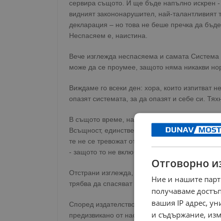
сервира същото. И ще бъде напълно искрен - 
видният закононарушител, най-талантливият т
декларация – но това не беше пречка да бъде 
Неспасяем е, наистина.
Вече изглежда неспасяема и самата Система -
може да се проумее, защото няма никакви н
Виждаме го всеки ден: хора, които изпитват н
опазят системата, за да опазят и себе си. Тях
В същото време, настояват заедно да стопани
Всъщност, единствената им цел е да й придад
те не се тревожат от факта, че тя вегетира в
- защото то не включва в себе си никаква алте
Отговорно и
Отстрани изглежда, сякаш те не си дават сме
Ние и нашите парт
трябва да спасяват Задръстеняци, които пък н
получаваме достъп
вашия IP адрес, у
Според издателство „Оксфорд“, „Дума на 2024 
и съдържание, изм
предизвикано от насищането на човешкия моз