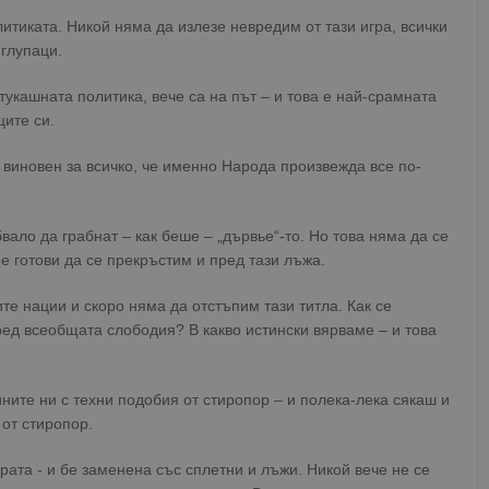
итиката. Никой няма да излезе невредим от тази игра, всички
глупаци.
тукашната политика, вече са на път – и това е най-срамната
ците си.
 виновен за всичко, че именно Народа произвежда все по-
вало да грабнат – как беше – „дървье“-то. Но това няма да се
ме готови да се прекръстим и пред тази лъжа.
е нации и скоро няма да отстъпим тази титла. Как се
ред всеобщата слободия? В какво истински вярваме – и това
ните ни с техни подобия от стиропор – и полека-лека сякаш и
от стиропор.
рата - и бе заменена със сплетни и лъжи. Никой вече не се