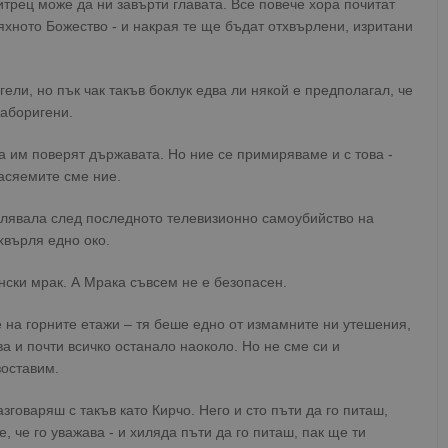
итрец може да ни завърти главата. Все повече хора почитат
тяхното Божество - и накрая те ще бъдат отхвърлени, изритани
ели, но пък чак такъв боклук едва ли някой е предполагал, че
 аборигени.
 им поверят държавата. Но ние се примиряваме и с това -
асяемите сме ние.
влявала след последното телевизионно самоубийство на
хвърля едно око.
ински мрак. А Мрака съвсем не е безопасен.
е на горните етажи – тя беше едно от измамните ни утешения,
а и почти всичко останало наоколо. Но не сме си и
зоставим.
говаряш с такъв като Кирчо. Него и сто пъти да го питаш,
е, че го уважава - и хиляда пъти да го питаш, пак ще ти