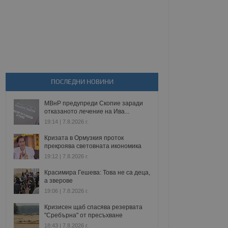
ПОСЛЕДНИ НОВИНИ
МВнР предупреди Скопие заради
отказаното лечение на Ива...
19:14 | 7.8.2026 г.
Кризата в Ормузкия проток
прекроява световната икономика
19:12 | 7.8.2026 г.
Красимира Гешева: Това не са деца,
а зверове
19:06 | 7.8.2026 г.
Кризисен щаб спасява резервата
"Сребърна" от пресъхване
18:43 | 7.8.2026 г.