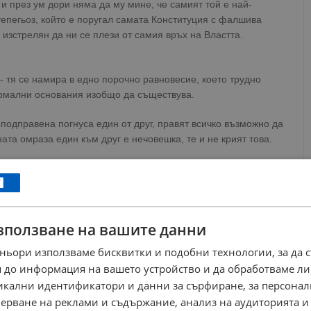
и през ум дори няма да му мине, че самият той е най-
епегьоз, който е поругал самата Конституция с фалшива
изстрелян да ни се плези от самия връх на Властта.
 тя се намира в едно порочно равновесие, което трудно
ормални основания изобщо да съществува.
еподправена погнуса един от друг, правят всичко възможно да
ната омраза един към друг е нечовешка, те и не крият това.
сват държавата или поне онова, което е останало от нея.
ат някаква минимална устойчивост, да я държат в будна кома,
 насипно състояние, което те безсрамно наричат „предизборно“
рнативност, никаква изборност.
зползване на вашите данни
тка, че трябва да спасяват неспасяемото. Удавници-Спасители
ньори използваме бисквитки и подобни технологии, за да 
е искат да бъдат спасявани.
 до информация на вашето устройство и да обработваме ли
никални идентификатори и данни за сърфиране, за персона
година“ била „Brain rot“/“Мозъчно гниене“ – състояние,
ерване на реклами и съдържание, анализ на аудиторията и
ък с нискокачествено съдържание, придобито предимно от