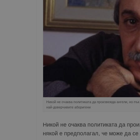
Никой не очаква политиката да произвежда ангели, но пък
най-доверчивите аборигени
Никой не очаква политиката да прои
някой е предполагал, че може да се