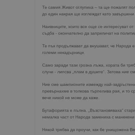
Те самия Живот оглупиха – та ще пожалят пол
до един накрая ще изглеждат като завършени 
Наивниците, които все още се интересуват от 
съдба - окончателно да заприличат на полити
Те пък продължават да внушават, че Народа е
големи некадърници.
Само заради тази грозна лъжа, хората би тряб
случи - липсва „плам в душите“. Затова ние с
Ние сме шампионите измежду най-задръстенит
превърнахме в толкова търпелива рая, и то с
вече никой не може да каже.
Бутафорията е пълна. „Възстановяваха“ стари
немалка част от Народа замениха с манекени 
Някой трябва да проучи, как бе унищожена Вя