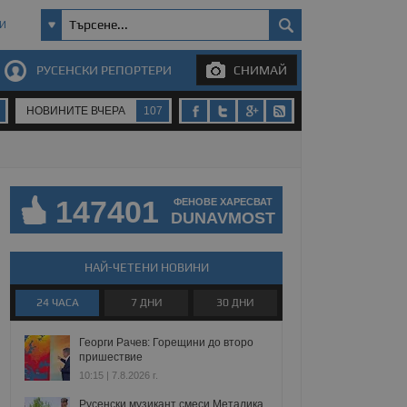
И
РУСЕНСКИ РЕПОРТЕРИ
СНИМАЙ
НОВИНИТЕ ВЧЕРА
107
147401
ФЕНОВЕ ХАРЕСВАТ
DUNAVMOST
НАЙ-ЧЕТЕНИ НОВИНИ
24 ЧАСА
7 ДНИ
30 ДНИ
Георги Рачев: Горещини до второ
пришествие
10:15 | 7.8.2026 г.
Русенски музикант смеси Металика