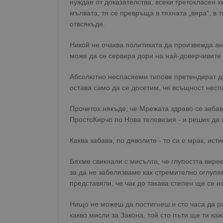
нуждае от доказателства, всеки третокласен х
мълвата, тя се превръща в тяхната „вяра“, в 
отвсякъде.
Никой не очаква политиката да произвежда анг
може да се сервира дори на най-доверчивите
Абсолютно неспасяеми типове претендират да
остава само да се досетим, че всъщност несп
Прочетох някъде, че Мрежата здраво се заба
ПростоКирчо по Нова телевизия - и реших да 
Каква забава, по дяволите - то си е мрак, ист
Бяхме свикнали с мисълта, че глупостта вире
за да не забелязваме как стремително оглупяв
представяли, че чак до такава степен ще се и
Нищо не можеш да постигнеш и сто часа да раз
какво мисли за Закона, той сто пъти ще ти каж