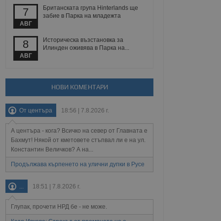
йният потребител може
Британската група Hinterlands ще
7
 уебсайт.
забие в Парка на младежта
АВГ
Историческа възстановка за
8
Описание
Илинден оживява в Парка на...
АВГ
ребителски
елското поведение и
раници на сайта. Тя
яване на сайта. Тя
не на прегледи на
формация, която е
взаимодействат с
НОВИ КОМЕНТАРИ
нкционалност в целия
прекарано на
редпочитанията на
 сайтове; тя може
От центъра
18:56 | 7.8.2026 г.
остта на социалните
тора на сайта.
използва новата или
елски взаимодействия
А центъра - кога? Всичко на север от Главната е
нето и потребителския
Бахмут! Някой от кметовете стъпвал ли е на ул.
Константин Величков? А на...
рез събиране на данни
 помага за
Продължава кърпенето на улични дупки в Русе
отребителите се
тапите на тестване.
...
18:51 | 7.8.2026 г.
тистически данни,
 броя на посещенията,
 са били заредени.
Глупак, прочети НРД бе - не може.
елския опит.