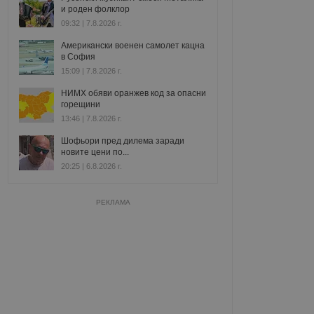
и роден фолклор
09:32 | 7.8.2026 г.
Американски военен самолет кацна
в София
15:09 | 7.8.2026 г.
НИМХ обяви оранжев код за опасни
горещини
13:46 | 7.8.2026 г.
Шофьори пред дилема заради
новите цени по...
20:25 | 6.8.2026 г.
РЕКЛАМА