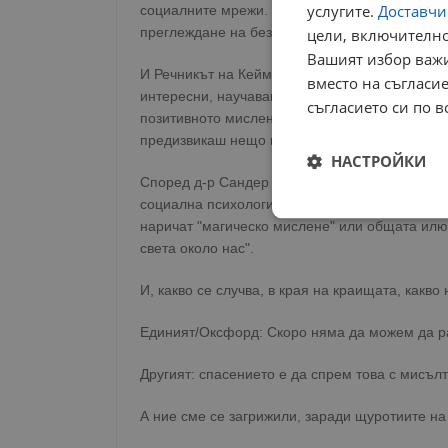
услугите.
Доставчиц
социалните мрежи. От издателството се израз
преглеждане на безкрайно и затъпяващо съдър
цели, включително
Вашият избор важи
И Речникът на Кеймбридж направи своя избор 
вместо на съгласие
интересни, научаваме, че днес „манифест“ оз
съгласието си по в
позитивното мислене, което сбъдва желания,
предизвикаш нещо в реалността, което много 
НАСТРОЙКИ
Според д-р Сандер ван дер Линден, автор на
социална психология в университета на Кейм
Строго
наричат "магическо мислене" или общата илю
необходимо
света около нас".
И, какво се случва, в края на краищата, какво
Единият/Оксфорд: Скоро няма да можем да ра
Другият: спасението е да спрем това с мисълт
Строго н
А ние сме се загрижили, заради щуротиите н
Строго необходимите б
на акаунта. Уебсайтът 