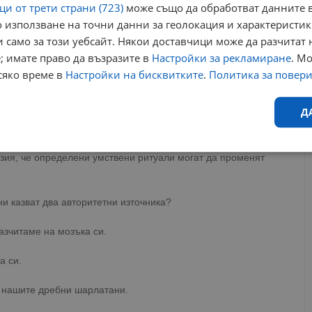
и от трети страни (723)
може също да обработват данните в
яват пределно ясно: „гниенето“ се дължи „на постоянното
жание, например, в тик-ток“.
 използване на точни данни за геолокация и характеристик
 само за този уебсайт. Някои доставчици може да разчитат 
– това е думата „Манифест“. Тук нещата стават по-
; имате право да възразите в
Настройки за рекламиране
. М
начава нещо съвсем различно - цитирам: „Думата вече описва
сяко време в
Настройки на бисквитките
.
Политика за повер
 и убеждението, че можеш със силата на мисълта да
искаш.“
Д
 книгата "Психология на дезинформацията" и професор по
бридж, "Манифестирането днес е това, което психолозите
Ефективност
Таргетиране
Функционалност
Н
зия, че определени умствени ритуали могат да променят
 ни казват два авторитетни източника?
зчитаме на мозъка си.
а си.
еобходимо
Ефективност
Таргетиране
Функционалност
Неклас
а нашите дребни шарлатани.
исквитки позволяват основната функционалност на уебсайта, като потребителско
не може да се използва правилно без строго необходими бисквитки.