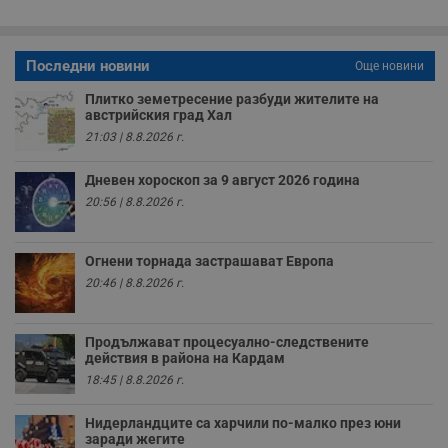
о
у
п
о
Последни новини
Още новини
и
т
Плитко земетресение разбуди жителите на
receive-cookie-deprecation
.hit.gemius.pl
1 година
Т
австрийския град Хал
с
21:03 | 8.8.2026 г.
с
н
н
Дневен хороскоп за 9 август 2026 година
п
б
20:56 | 8.8.2026 г.
п
с
о
с
Огнени торнада застрашават Европа
а
р
20:46 | 8.8.2026 г.
у
з
з
п
Продължават процесуално-следствените
действия в района на Кардам
ASP.NET_SessionId
Сесия
Т
Microsoft
с
Corporation
18:45 | 8.8.2026 г.
D
www.dunavmost.com
п
и
Нидерландците са харчили по-малко през юни
т
заради жегите
к