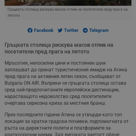
Гръцката столица рискува масов отлив на посетители пред прага на
лятото
Facebook
Twitter
Telegram
Гръцката столица рискува масов отлив на
посетители пред прага на лятото
Мръсотия, непосилни цени и постоянен шум
заплашват да сринат туристическия имидж на Атина
пред прага на активния летен сезон, съобщават от
Bulgaria ON AIR. Въпреки че гръцката столица остава
сред най-предпочитаните европейски дестинации,
нарастващото недоволство сред посетителите
очертава сериозна криза за местния бранш.
През последните години Атина се утвърди като топ
локация за кратки градски почивки, подпомогната от
ръста на директните полети и платформите за
краткосрочни наеми. Зад високата заетост обаче