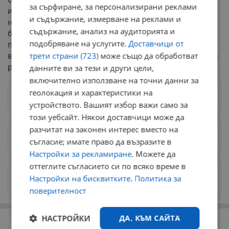
за сърфиране, за персонализирани реклами
изключително напрегната заради геополитическата
и съдържание, измерване на реклами и
несигурност в Близкия изток и скъпите самолетни
съдържание, анализ на аудиторията и
билети. Въпреки уникалните си исторически
подобряване на услугите.
Доставчици от
предимства, гръцката столица е изправена пред тест,
трети страни (723)
може също да обработват
в който качеството на градската среда се превръща в
решаващ фактор за избора на всеки турист.
данните ви за тези и други цели,
включително използване на точни данни за
геолокация и характеристики на
Следвай ни в Google News
→
устройството. Вашият избор важи само за
този уебсайт. Някои доставчици може да
разчитат на законен интерес вместо на
Предпочитани източници
→
съгласие; имате право да възразите в
Настройки за рекламиране
. Можете да
оттеглите съгласието си по всяко време в
Изпращайте снимки и информация на
Настройки на бисквитките
.
Политика за
news@dunavmost.com
поверителност
РЕКЛАМА
НАСТРОЙКИ
ДА, КЪМ САЙТА