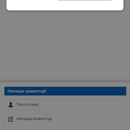
Строго
Ефективност
необходимо
Таргетиране
Функционалност
Некласифицирани
Напиши коментар!
Строго необходимо
Ефективност
Таргетиране
Функционалност
Некласифицирани
Строго необходимите бисквитки позволяват основната