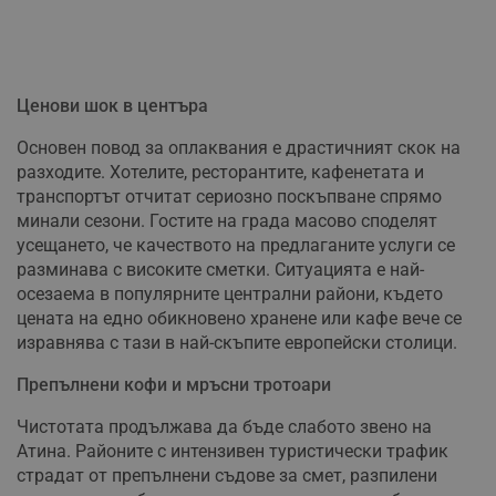
Ценови шок в центъра
Основен повод за оплаквания е драстичният скок на
разходите. Хотелите, ресторантите, кафенетата и
транспортът отчитат сериозно поскъпване спрямо
минали сезони. Гостите на града масово споделят
усещането, че качеството на предлаганите услуги се
разминава с високите сметки. Ситуацията е най-
осезаема в популярните централни райони, където
цената на едно обикновено хранене или кафе вече се
изравнява с тази в най-скъпите европейски столици.
Препълнени кофи и мръсни тротоари
Чистотата продължава да бъде слабото звено на
Атина. Районите с интензивен туристически трафик
страдат от препълнени съдове за смет, разпилени