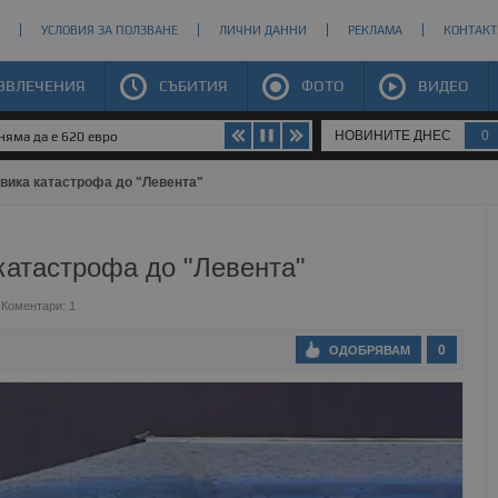
УСЛОВИЯ ЗА ПОЛЗВАНЕ
ЛИЧНИ ДАННИ
РЕКЛАМА
КОНТАКТ
ЗВЛЕЧЕНИЯ
СЪБИТИЯ
ФОТО
ВИДЕО
НОВИНИТЕ ДНЕС
0
яма да е 620 евро
ика катастрофа до "Левента"
атастрофа до "Левента"
Коментари: 1
0
ОДОБРЯВАМ