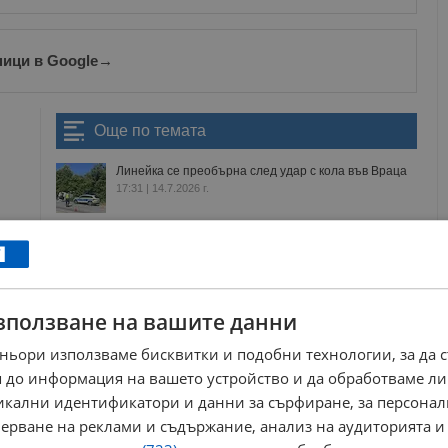
ници в Google
→
Още по темата
Линейка се преобърна след удар с кола във Враца
17:31 | 14.7.2026 г.
19-годишен шофьор предизвика катастрофа в
Русе
09:40 | 8.1.2026 г.
Моторист пострада при катастрофа на изхода на
Русе
зползване на вашите данни
12:28 | 22.6.2026 г.
Млад шофьор с БМВ вкара мъж в болница след
ньори използваме бисквитки и подобни технологии, за да 
челен удар
 до информация на вашето устройство и да обработваме ли
10:46 | 8.5.2026 г.
никални идентификатори и данни за сърфиране, за персона
ерване на реклами и съдържание, анализ на аудиторията и