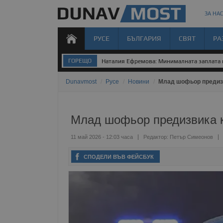
ЗА НАС
РУСЕ
БЪЛГАРИЯ
СВЯТ
РА
ГОРЕЩО
Наталия Ефремова: Минималната заплата н
Dunavmost
/
Русе
/
Новини
/
Млад шофьор предизв
Млад шофьор предизвика к
11 май 2026 - 12:03 часа
Редактор:
Петър Симеонов
СПОДЕЛИ ВЪВ ФЕЙСБУК