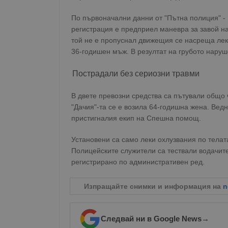
По първоначални данни от "Пътна полиция" - 
регистрация е предприел маневра за завой на
той не е пропуснал движещия се насреща лек 
36-годишен мъж. В резултат на грубото нару
Пострадали без сериозни травми
В двете превозни средства са пътували общо 
"Дачия"-та се е возила 64-годишна жена. Ведн
пристигналия екип на Спешна помощ.
Установени са само леки охлузвания по телат
Полицейските служители са тествали водачите
регистрирано по административен ред.
Изпращайте снимки и информация на
n
Следвай ни в Google News
→