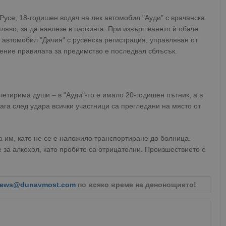
Русе, 18-годишен водач на лек автомобил "Ауди" с врачанска
ляво, за да навлезе в паркинга. При извършването ѝ обаче
автомобил "Дачия" с русенска регистрация, управляван от
шение правилата за предимство е последвал сблъсък.
четирима души – в "Ауди"-то е имало 20-годишен пътник, а в
ага след удара всички участници са прегледани на място от
а им, като не се е наложило транспортиране до болница.
 за алкохол, като пробите са отрицателни. Произшествието е
ews@dunavmost.com
по всяко време на денонощието!