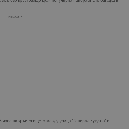
а възлово кръстовище край популярна панорамна площадка в
РЕКЛАМА
5 часа на кръстовището между улица "Генерал Кутузов" и