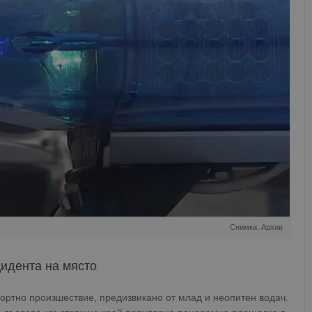
Снимка: Архив
цидента на място
ртно произшествие, предизвикано от млад и неопитен водач.