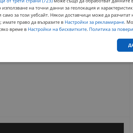
и от трети страни (723)
може също да обработват данните в
одмвр русе
млад шофьор
отнето предимство
 използване на точни данни за геолокация и характеристик
улица генерал кутузов
 само за този уебсайт. Някои доставчици може да разчитат 
; имате право да възразите в
Настройки за рекламиране
. М
РЕКЛАМА
сяко време в
Настройки на бисквитките
.
Политика за повер
Д
Ефективност
Таргетиране
Функционалност
Н
еобходимо
Ефективност
Таргетиране
Функционалност
Неклас
исквитки позволяват основната функционалност на уебсайта, като потребителско
не може да се използва правилно без строго необходими бисквитки.