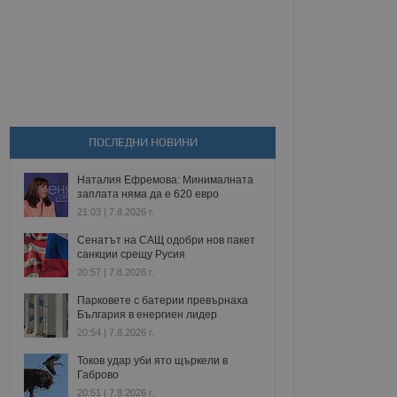
ПОСЛЕДНИ НОВИНИ
Наталия Ефремова: Минималната
заплата няма да е 620 евро
21:03 | 7.8.2026 г.
Сенатът на САЩ одобри нов пакет
санкции срещу Русия
20:57 | 7.8.2026 г.
Парковете с батерии превърнаха
България в енергиен лидер
20:54 | 7.8.2026 г.
Токов удар уби ято щъркели в
Габрово
20:51 | 7.8.2026 г.