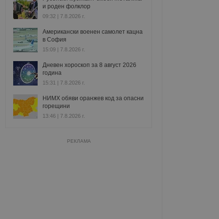
и роден фолклор
09:32 | 7.8.2026 г.
Американски военен самолет кацна
в София
15:09 | 7.8.2026 г.
Дневен хороскоп за 8 август 2026
година
15:31 | 7.8.2026 г.
НИМХ обяви оранжев код за опасни
горещини
13:46 | 7.8.2026 г.
РЕКЛАМА