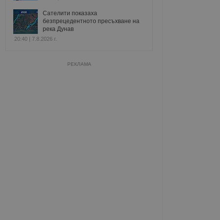
Сателити показаха
безпрецедентното пресъхване на
река Дунав
20:40 | 7.8.2026 г.
РЕКЛАМА