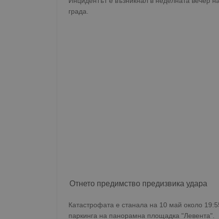
Инцидентът е възникнал в неделната вечер н
града.
Отнето предимство предизвика удара
Катастрофата е станала на 10 май около 19:5
паркинга на панорамна площадка "Левента".