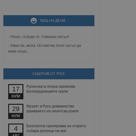
не, зададена от уеб
 ASP.NET MVC
ВИЦ НА ДЕНЯ
спре неразрешеното
т, известно като
тове. Той не съдържа
щожава при затваряне
- Пешо, събуди се. Говориш насън!
- Аман бе, жена. Остави ме поне насън да
ение на съгласието на
кажа нещо...
ст за тяхното
а данни за съгласието
ични политики и
антира, че техните
 сесии.
СЪБИТИЯ ОТ РУСЕ
аничаване между хората
а, за да се правят
Русенската опера превзема
17
хния уебсайт.
Белоградчишките скали
ЮЛИ
сигнализира на
 на бисквитките,
Музеят в Русе домакинства
29
а съответствие и
ушиването на гигантска рокля
ндарти и
ЮЛИ
Безплатна тренировка на открито
ck и предоставя
4
събира русенци на кея
требител използва
йният потребител може
АВГ