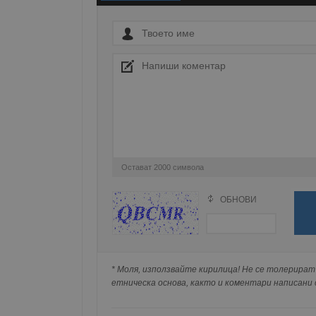
Име
__RequestVerificationT
VISITOR_PRIVACY_MET
Остават
2000
символа
__cf_bm
ОБНОВИ
Поради зачестилите злоупотреби в сайта, 
изискваме да се идентифицирате с Google 
receive-cookie-depreca
Натискайки на Google бутона коментарът 
попълнили по-горе в полето "Твоето име".
* Моля, използвайте кирилица! Не се толерират 
съхранявана при нас или показвана на дру
етническа основа, както и коментари написани с
ASP.NET_SessionId