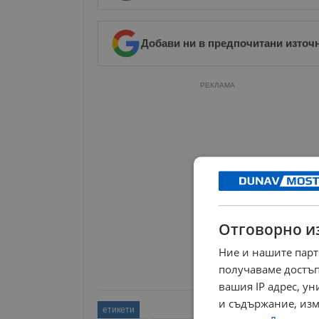
Добави ни в предпочитани източ
РЕКЛАМА
Отговорно и
Ние и нашите парт
получаваме достъп
вашия IP адрес, у
и съдържание, изм
етикети