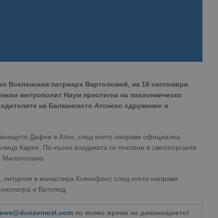
во Вселенския патриарх Вартоломей, на 18 септември
енски митрополит Наум пристигна на поклонническо
водителите на Балканското Атонско сдружение и
танището Дафни в Атон, след което направи официална
лица Карея. По-късно владиката се поклони в светогорските
а Милопотамо.
 литургия в манастира Ксенофонт, след което направи
онопетра и Ватопед.
ews@dunavmost.com
по всяко време на денонощието!