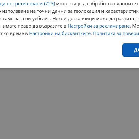
и от трети страни (723)
може също да обработват данните в
 използване на точни данни за геолокация и характеристик
 само за този уебсайт. Някои доставчици може да разчитат 
; имате право да възразите в
Настройки за рекламиране
. М
сяко време в
Настройки на бисквитките
.
Политика за повер
Д
Ефективност
Таргетиране
Функционалност
Н
еобходимо
Ефективност
Таргетиране
Функционалност
Неклас
исквитки позволяват основната функционалност на уебсайта, като потребителско
не може да се използва правилно без строго необходими бисквитки.