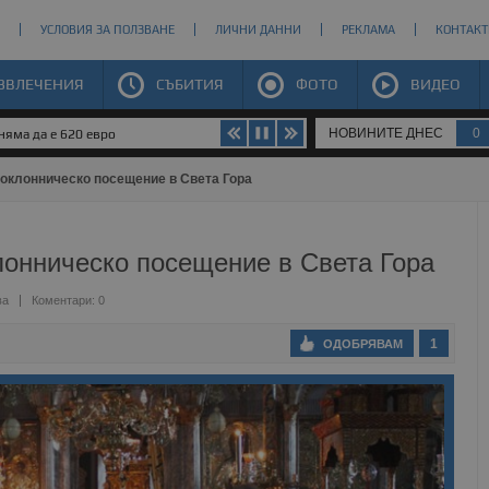
УСЛОВИЯ ЗА ПОЛЗВАНЕ
ЛИЧНИ ДАННИ
РЕКЛАМА
КОНТАКТ
ЗВЛЕЧЕНИЯ
СЪБИТИЯ
ФОТО
ВИДЕО
НОВИНИТЕ ДНЕС
0
яма да е 620 евро
поклонническо посещение в Света Гора
лонническо посещение в Света Гора
ва
Коментари: 0
1
ОДОБРЯВАМ