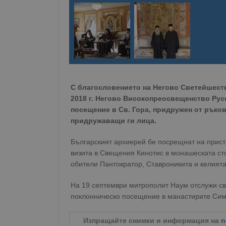
С благословението на Негово Светейшест
2018 г. Негово Високопреосвещенство Рус
посещение в Св. Гора, придружен от ръко
придружаващи ги лица.
Българският архиерей бе посрещнат на прис
визита в Свещения Кинотис в монашеската сто
обители Пантократор, Ставроникита и келият
На 19 септември митрополит Наум отслужи св.
поклонническо посещение в манастирите Сим
Изпращайте снимки и информация на
n