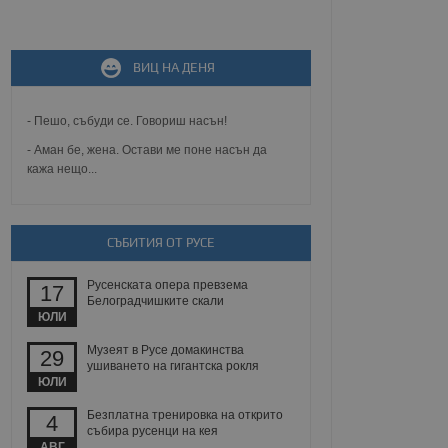
не, зададена от уеб
ВИЦ НА ДЕНЯ
 ASP.NET MVC
спре неразрешеното
т, известно като
тове. Той не съдържа
- Пешо, събуди се. Говориш насън!
щожава при затваряне
- Аман бе, жена. Остави ме поне насън да
кажа нещо...
ение на съгласието на
ст за тяхното
а данни за съгласието
ични политики и
антира, че техните
 сесии.
СЪБИТИЯ ОТ РУСЕ
аничаване между хората
а, за да се правят
Русенската опера превзема
17
хния уебсайт.
Белоградчишките скали
ЮЛИ
сигнализира на
Музеят в Русе домакинства
29
 на бисквитките,
ушиването на гигантска рокля
а съответствие и
ЮЛИ
ндарти и
Безплатна тренировка на открито
4
ck и предоставя
събира русенци на кея
требител използва
АВГ