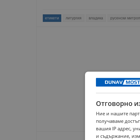
етикети
литургия
владика
русенски митро
Отговорно и
Ние и нашите парт
получаваме достъп
вашия IP адрес, у
и съдържание, изм