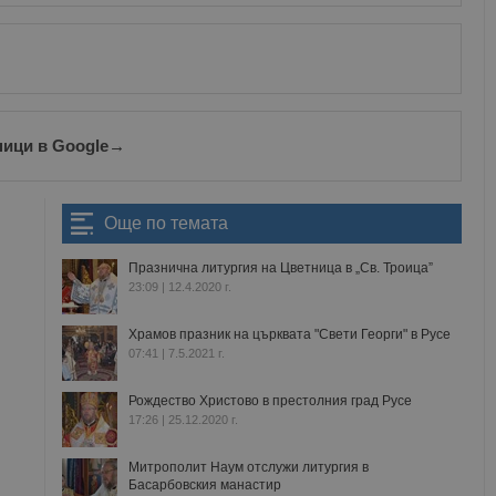
ници в Google
→
Още по темата
Празнична литургия на Цветница в „Св. Троица”
23:09 | 12.4.2020 г.
Храмов празник на църквата "Свети Георги" в Русе
07:41 | 7.5.2021 г.
Рождество Христово в престолния град Русе
17:26 | 25.12.2020 г.
Митрополит Наум отслужи литургия в
Басарбовския манастир