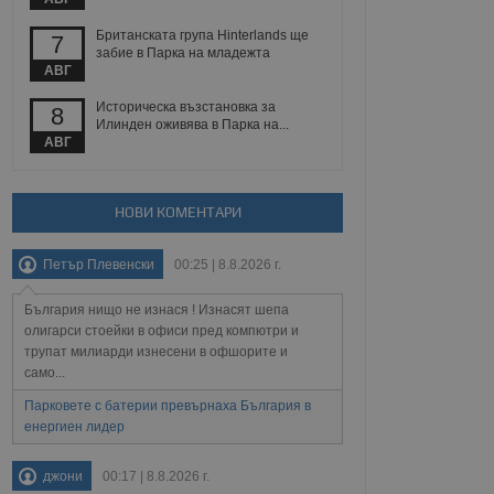
йният потребител може
 уебсайт.
Британската група Hinterlands ще
7
забие в Парка на младежта
АВГ
Описание
Историческа възстановка за
8
Илинден оживява в Парка на...
АВГ
ребителски
елското поведение и
раници на сайта. Тя
яване на сайта. Тя
не на прегледи на
формация, която е
взаимодействат с
нкционалност в целия
прекарано на
НОВИ КОМЕНТАРИ
редпочитанията на
 сайтове; тя може
остта на социалните
тора на сайта.
използва новата или
Петър Плевенски
00:25 | 8.8.2026 г.
елски взаимодействия
нето и потребителския
България нищо не изнася ! Изнасят шепа
олигарси стоейки в офиси пред компютри и
рез събиране на данни
трупат милиарди изнесени в офшорите и
 помага за
само...
отребителите се
тапите на тестване.
Парковете с батерии превърнаха България в
тистически данни,
енергиен лидер
 броя на посещенията,
 са били заредени.
елския опит.
джони
00:17 | 8.8.2026 г.