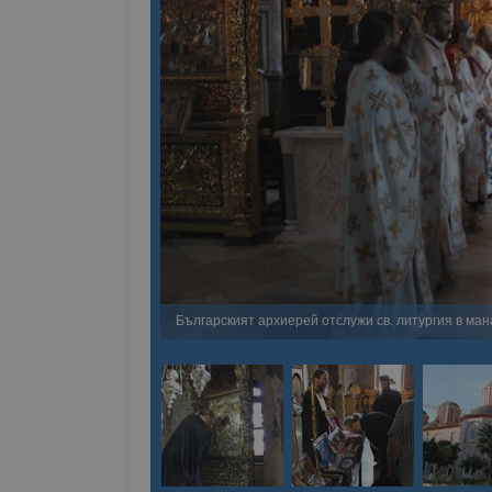
Българският архиерей отслужи св. литургия в ма