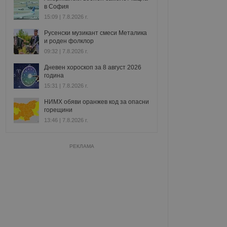
в София
15:09 | 7.8.2026 г.
Русенски музикант смеси Металика
и роден фолклор
09:32 | 7.8.2026 г.
Дневен хороскоп за 8 август 2026
година
15:31 | 7.8.2026 г.
НИМХ обяви оранжев код за опасни
горещини
13:46 | 7.8.2026 г.
РЕКЛАМА