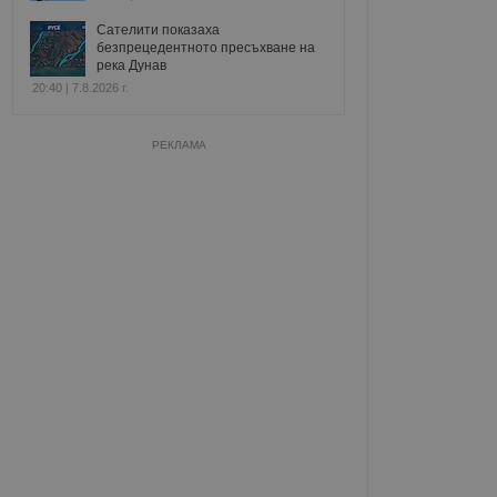
Сателити показаха
безпрецедентното пресъхване на
река Дунав
20:40 | 7.8.2026 г.
РЕКЛАМА