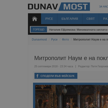
ЗА НАС
РУСЕ
БЪЛГАРИЯ
СВЯТ
РА
ГОРЕЩО
Наталия Ефремова: Минималната заплата н
Dunavmost
/
Русе
/
Фото
/
Митрополит Наум е на 
Митрополит Наум е на пок
25 септември 2018 - 23:34 часа
Редактор:
Петя Георгие
СПОДЕЛИ ВЪВ ФЕЙСБУК