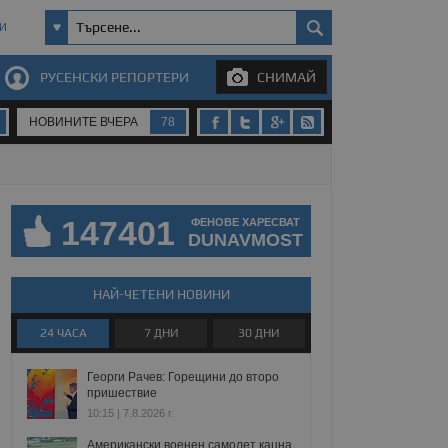
И
РУСЕНСКИ РЕПОРТЕРИ
СНИМАЙ
НОВИНИТЕ ВЧЕРА
78
147401
ФЕНОВЕ ХАРЕСВАТ
DUNAVMOST
НАЙ-ЧЕТЕНИ НОВИНИ
24 ЧАСА
7 ДНИ
30 ДНИ
Георги Рачев: Горещини до второ
пришествие
10:15 | 7.8.2026 г.
Американски военен самолет кацна