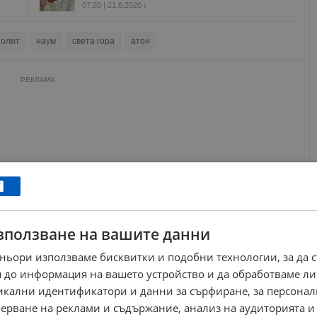
07:20 | 21.6.2020 г.
полит
наум
света гора
атон
РЕКЛАМА
зползване на вашите данни
ньори използваме бисквитки и подобни технологии, за да 
 до информация на вашето устройство и да обработваме ли
никални идентификатори и данни за сърфиране, за персона
ерване на реклами и съдържание, анализ на аудиторията и