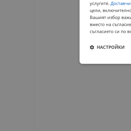
услугите.
Доставчиц
цели, включително
Вашият избор важи
вместо на съгласие
съгласието си по в
НАСТРОЙКИ
Строго
необходимо
Строго н
Строго необходимите б
на акаунта. Уебсайтът 