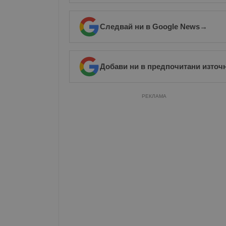
Следвай ни в Google News
→
Добави ни в предпочитани източ
РЕКЛАМА