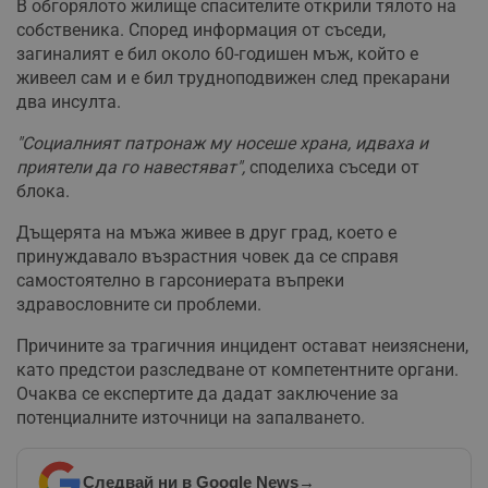
В обгорялото жилище спасителите открили тялото на
собственика. Според информация от съседи,
загиналият е бил около 60-годишен мъж, който е
живеел сам и е бил трудноподвижен след прекарани
два инсулта.
"Социалният патронаж му носеше храна, идваха и
приятели да го навестяват",
споделиха съседи от
блока.
Дъщерята на мъжа живее в друг град, което е
принуждавало възрастния човек да се справя
самостоятелно в гарсониерата въпреки
здравословните си проблеми.
Причините за трагичния инцидент остават неизяснени,
като предстои разследване от компетентните органи.
Очаква се експертите да дадат заключение за
потенциалните източници на запалването.
Следвай ни в Google News
→