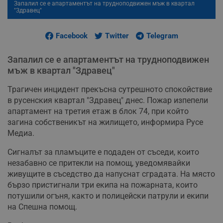
Запалил се е апартаментът на трудноподвижен мъж в квартал
"Здравец"
Facebook
Twitter
Telegram
Запалил се е апартаментът на трудноподвижен
мъж в квартал "Здравец"
Трагичен инцидент прекъсна сутрешното спокойствие
в русенския квартал "Здравец" днес. Пожар изпепели
апартамент на третия етаж в блок 74, при който
загина собственикът на жилището, информира Русе
Медиа.
Сигналът за пламъците е подаден от съседи, които
незабавно се притекли на помощ, уведомявайки
живущите в съседство да напуснат сградата. На място
бързо пристигнали три екипа на пожарната, които
потушили огъня, както и полицейски патрули и екипи
на Спешна помощ.