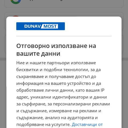
Предпочитани източници
→
Изпращайте снимки и информация на
Отговорно използване на
news@dunavmost.com
вашите данни
Ние и нашите партньори използваме
РЕКЛАМА
бисквитки и подобни технологии, за да
съхраняваме и получаваме достъп до
информация на вашето устройство и да
обработваме лични данни, като вашия IP
адрес, уникални идентификатори и данни
за сърфиране, за персонализирани реклами
и съдържание, измерване на реклами и
съдържание, анализ на аудиторията и
подобряване на услугите.
Доставчици от