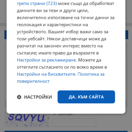
трети страни (723)
може също да обработват
данните ви за тези и други цели,
включително използване на точни данни за
геолокация и характеристики на
устройството. Вашият избор важи само за
Напиши коментар!
този уебсайт. Някои доставчици може да
разчитат на законен интерес вместо на
съгласие; имате право да възразите в
Настройки за рекламиране
. Можете да
оттеглите съгласието си по всяко време в
Настройки на бисквитките
.
Политика за
поверителност
НАСТРОЙКИ
ДА, КЪМ САЙТА
Остават
2000
символа
Строго
Ефективност
ОБНОВИ
Поради зачестилите злоупотреби в сайта, за да оставите анонимен
необходимо
коментар или да гласувате изискваме да се идентифицирате с
google акаунт.