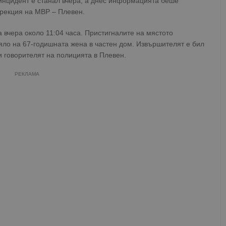
инцидент е станал вчера, а днес информацията беше
рекция на МВР – Плевен.
 вчера около 11:04 часа. Пристигналите на мястото
яло на 67-годишната жена в частен дом. Извършителят е бил
и говорителят на полицията в Плевен.
РЕКЛАМА