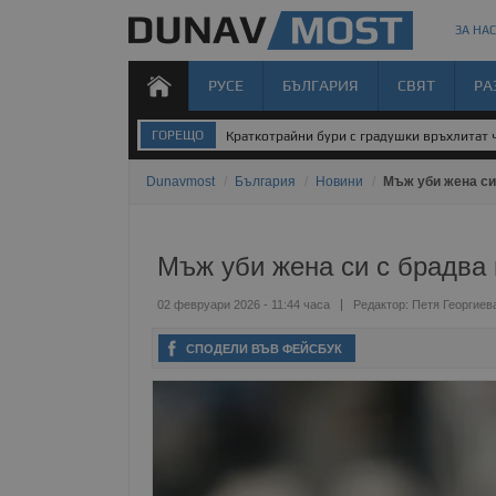
ЗА НАС
РУСЕ
БЪЛГАРИЯ
СВЯТ
РА
ГОРЕЩО
Краткотрайни бури с градушки връхлитат 
Dunavmost
/
България
/
Новини
/
Мъж уби жена си
Мъж уби жена си с брадва 
02 февруари 2026 - 11:44 часа
Редактор:
Петя Георгиев
СПОДЕЛИ ВЪВ ФЕЙСБУК