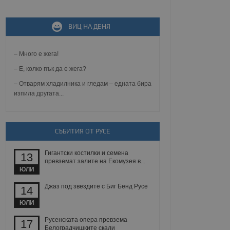
не, зададена от уеб
ВИЦ НА ДЕНЯ
 ASP.NET MVC
спре неразрешеното
т, известно като
тове. Той не съдържа
– Много е жега!
щожава при затваряне
– Е, колко пък да е жега?
ение на съгласието на
– Отварям хладилника и гледам – едната бира
ст за тяхното
изпила другата...
а данни за съгласието
ични политики и
антира, че техните
 сесии.
СЪБИТИЯ ОТ РУСЕ
аничаване между хората
а, за да се правят
хния уебсайт.
Гигантски костилки и семена
13
превземат залите на Екомузея в...
сигнализира на
ЮЛИ
 на бисквитките,
а съответствие и
Джаз под звездите с Биг Бенд Русе
14
ндарти и
ЮЛИ
ck и предоставя
требител използва
Русенската опера превзема
17
йният потребител може
Белоградчишките скали