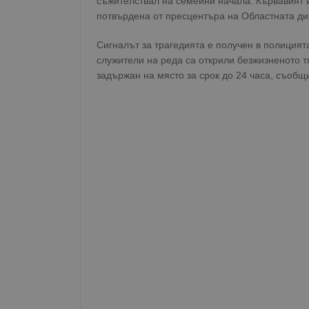
съжителствал на семейни начала. Кървавият 
потвърдена от пресцентъра на Областната ди
Сигналът за трагедията е получен в полицията
служители на реда са открили безжизненото т
задържан на място за срок до 24 часа, съобщ