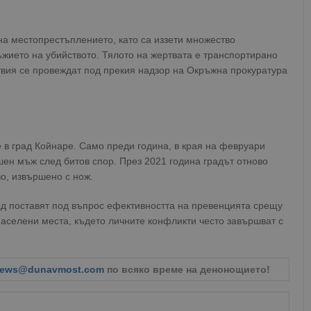
а местопрестъплението, като са иззети множество
жието на убийството. Тялото на жертвата е транспортирано
твия се провеждат под прекия надзор на Окръжна прокуратура
 в град Койнаре. Само преди година, в края на февруари
ен мъж след битов спор. През 2021 година градът отново
во, извършено с нож.
ад поставят под въпрос ефективността на превенцията срещу
аселени места, където личните конфликти често завършват с
ews@dunavmost.com
по всяко време на денонощието!