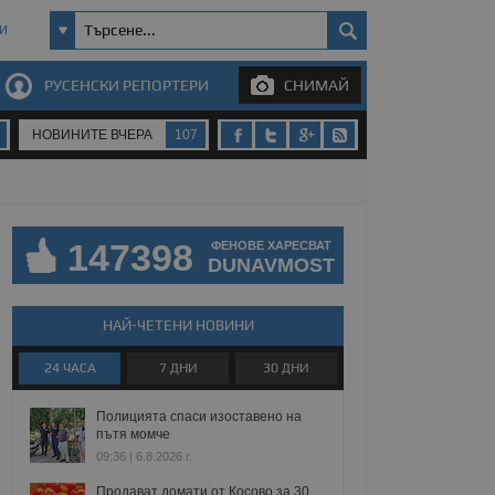
И
РУСЕНСКИ РЕПОРТЕРИ
СНИМАЙ
НОВИНИТЕ ВЧЕРА
107
147398
ФЕНОВЕ ХАРЕСВАТ
DUNAVMOST
НАЙ-ЧЕТЕНИ НОВИНИ
24 ЧАСА
7 ДНИ
30 ДНИ
Полицията спаси изоставено на
пътя момче
09:36 | 6.8.2026 г.
Продават домати от Косово за 30