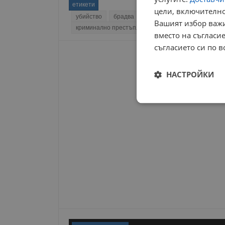
етикети
цели, включително
убийство
брадва
домашно насилие
черве
Вашият избор важи
криминално престъпление
окръжна прокуратур
вместо на съгласие
съгласието си по в
НАСТРОЙКИ
Строго
необходимо
Строго н
Строго необходимите б
на акаунта. Уебсайтът 