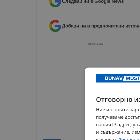
Следвай ни в Google News
→
Добави ни в предпочитани източ
РЕКЛАМА
Отговорно и
Ние и нашите парт
получаваме достъп
вашия IP адрес, у
и съдържание, изм
услугите.
Доставчиц