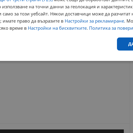
 използване на точни данни за геолокация и характеристик
н бряг
битов инцидент
задържан
койнаре
мвр плевен
 само за този уебсайт. Някои доставчици може да разчитат 
а плевен
; имате право да възразите в
Настройки за рекламиране
. М
сяко време в
Настройки на бисквитките
.
Политика за повер
РЕКЛАМА
Д
Ефективност
Таргетиране
Функционалност
Н
еобходимо
Ефективност
Таргетиране
Функционалност
Неклас
исквитки позволяват основната функционалност на уебсайта, като потребителско
не може да се използва правилно без строго необходими бисквитки.