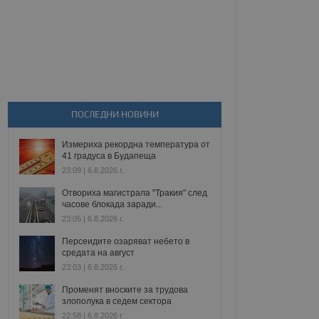
ПОСЛЕДНИ НОВИНИ
Измериха рекордна температура от
41 градуса в Будапеща
23:09 | 6.8.2026 г.
Отвориха магистрала "Тракия" след
часове блокада заради...
23:05 | 6.8.2026 г.
Персеидите озаряват небето в
средата на август
23:03 | 6.8.2026 г.
Променят вноските за трудова
злополука в седем сектора
22:58 | 6.8.2026 г.