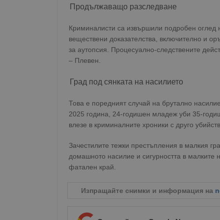
Продължаващо разследване
Криминалисти са извършили подробен оглед н
веществени доказателства, включително и оръ
за аутопсия. Процесуално-следствените дейс
– Плевен.
Град под сянката на насилието
Това е поредният случай на брутално насилие
2025 година, 24-годишен младеж уби 35-годиш
влезе в криминалните хроники с друго убийст
Зачестилите тежки престъпления в малкия гр
домашното насилие и сигурността в малките н
фатален край.
Изпращайте снимки и информация на
n