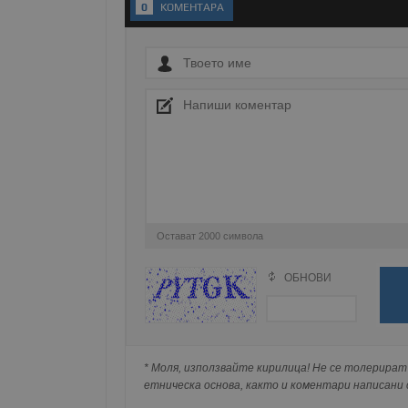
0
KОМЕНТАРA
Име
__RequestVerificationT
VISITOR_PRIVACY_MET
__cf_bm
Остават
2000
символа
ОБНОВИ
Поради зачестилите злоупотреби в сайта, 
receive-cookie-depreca
изискваме да се идентифицирате с Google 
Натискайки на Google бутона коментарът 
попълнили по-горе в полето "Твоето име".
* Моля, използвайте кирилица! Не се толерират 
съхранявана при нас или показвана на дру
ASP.NET_SessionId
етническа основа, както и коментари написани с