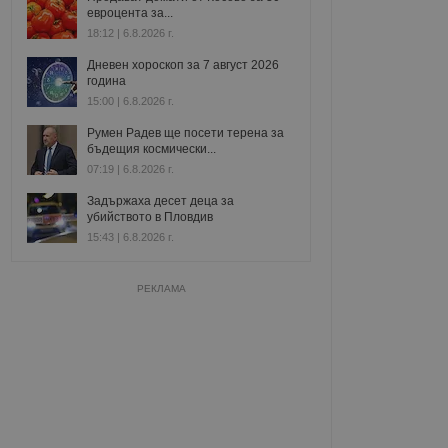
евроцента за...
18:12 | 6.8.2026 г.
Дневен хороскоп за 7 август 2026
година
15:00 | 6.8.2026 г.
Румен Радев ще посети терена за
бъдещия космически...
07:19 | 6.8.2026 г.
Задържаха десет деца за
убийството в Пловдив
15:43 | 6.8.2026 г.
РЕКЛАМА