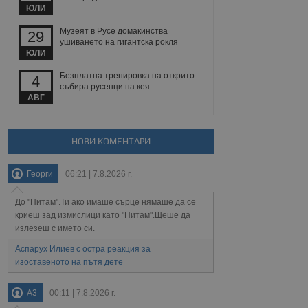
 уебсайт.
ЮЛИ
Музеят в Русе домакинства
29
ушиването на гигантска рокля
ЮЛИ
Описание
Безплатна тренировка на открито
4
събира русенци на кея
ребителски
елското поведение и
раници на сайта. Тя
яване на сайта. Тя
АВГ
не на прегледи на
формация, която е
взаимодействат с
нкционалност в целия
прекарано на
редпочитанията на
 сайтове; тя може
НОВИ КОМЕНТАРИ
остта на социалните
тора на сайта.
използва новата или
елски взаимодействия
Георги
06:21 | 7.8.2026 г.
нето и потребителския
До "Питам".Ти ако имаше сърце нямаше да се
рез събиране на данни
 помага за
криеш зад измислици като "Питам".Щеше да
отребителите се
излезеш с името си.
тапите на тестване.
Аспарух Илиев с остра реакция за
тистически данни,
изоставеното на пътя дете
 броя на посещенията,
 са били заредени.
елския опит.
A3
00:11 | 7.8.2026 г.
я за потребителското