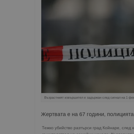
Възрастният извършител е задържан след сигнал на 1 фе
Жертвата е на 67 години, полицият
Тежко убийство разтърси град Койнаре, след 