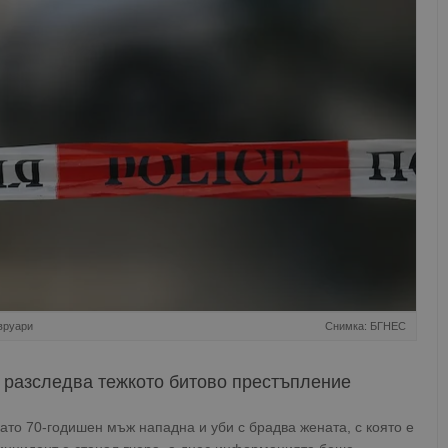
вруари
Снимка: БГНЕС
а разследва тежкото битово престъпление
като 70-годишен мъж нападна и уби с брадва жената, с която е