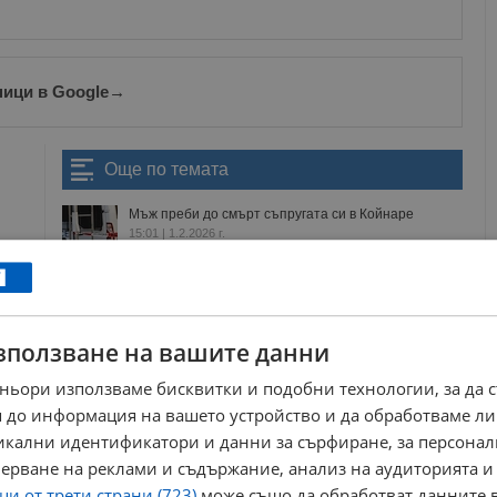
ници в Google
→
Още по темата
Мъж преби до смърт съпругата си в Койнаре
15:01 | 1.2.2026 г.
Прокуратурата задържа шофьора, прегазил д-р
Цветан Костадинов край...
15:48 | 29.1.2026 г.
зползване на вашите данни
Мъж посече брат си с брадва в село Глогово
20:10 | 1.1.2026 г.
ньори използваме бисквитки и подобни технологии, за да 
 до информация на вашето устройство и да обработваме ли
Задържаха мъж за убийство в село Маломир
14:21 | 29.12.2025 г.
никални идентификатори и данни за сърфиране, за персона
ерване на реклами и съдържание, анализ на аудиторията и
и от трети страни (723)
може също да обработват данните в