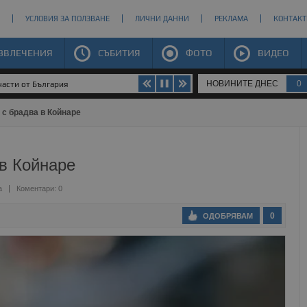
УСЛОВИЯ ЗА ПОЛЗВАНЕ
ЛИЧНИ ДАННИ
РЕКЛАМА
КОНТАКТ
ЗВЛЕЧЕНИЯ
СЪБИТИЯ
ФОТО
ВИДЕО
НОВИНИТЕ ДНЕС
0
части от България
 с брадва в Койнаре
в Койнаре
а
Коментари: 0
0
ОДОБРЯВАМ