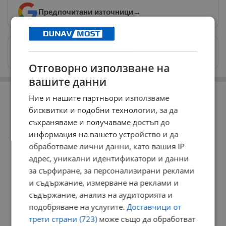
Предпочитани източници
→
Изпращайте снимки и информация на
news@dunavmost.com
Отговорно използване на
вашите данни
РЕКЛАМА
Ние и нашите партньори използваме
бисквитки и подобни технологии, за да
съхраняваме и получаваме достъп до
информация на вашето устройство и да
обработваме лични данни, като вашия IP
адрес, уникални идентификатори и данни
за сърфиране, за персонализирани реклами
и съдържание, измерване на реклами и
съдържание, анализ на аудиторията и
подобряване на услугите.
Доставчици от
трети страни (723)
може също да обработват