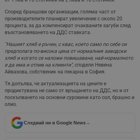
Според браншови организации, голяма част от
производителите планират увеличение с около 20
процента, за да компенсират очакваните загуби след
възстановяването на ДДС ставката.
"Нашият хляб е ръчен, с квас, което само по себе си
предполага по-висока цена от нормалния заводски
хляб и когато се наложи повишаване, най-нормалното
е да има и отлив на клиенти"
, споделя Невена
Айвазова, собственик на пекарна в София.
Тя допълва, че актуализацията на цените е
продиктувана не само от връщането на ДДС, но и от
поскъпването на основни суровини като сол, брашно и
олио.
Следвай ни в Google News
→