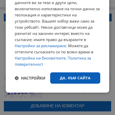
данните ви за тези и други цели,
включително използване на точни данни за
геолокация и характеристики на
Напиши коментар!
устройството. Вашият избор важи само за
този уебсайт. Някои доставчици може да
разчитат на законен интерес вместо на
съгласие; имате право да възразите в
Настройки за рекламиране
. Можете да
оттеглите съгласието си по всяко време в
Настройки на бисквитките
.
Политика за
поверителност
НАСТРОЙКИ
ДА, КЪМ САЙТА
Остават
2000
символа
ОБНОВИ
Поради зачестилите злоупотреби в сайта, за да оставите анонимен
Строго
Ефективност
коментар или да гласувате изискваме да се идентифицирате с
google акаунт.
необходимо
Натискайки на бутона "Вход с google" по-долу, коментарът ви ще
бъде публикуван анонимно под псевдонима който сте попълнили
по-горе в полето "Твоето име". Никаква лична информация за вас