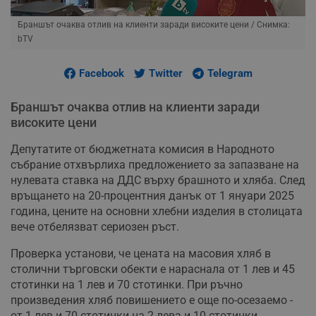
Браншът очаква отлив на клиенти заради високите цени
/ Снимка:
bTV
Facebook
Twitter
Telegram
Браншът очаква отлив на клиенти заради
високите цени
Депутатите от бюджетната комисия в Народното
събрание отхвърлиха предложението за запазване на
нулевата ставка на ДДС върху брашното и хляба. След
връщането на 20-процентния данък от 1 януари 2025
година, цените на основни хлебни изделия в столицата
вече отбелязват сериозен ръст.
Проверка установи, че цената на масовия хляб в
столични търговски обекти е нараснала от 1 лев и 45
стотинки на 1 лев и 70 стотинки. При ръчно
произведения хляб повишението е още по-осезаемо -
от 1 лев и 70 стотинки на 2 лева и 10 стотинки.