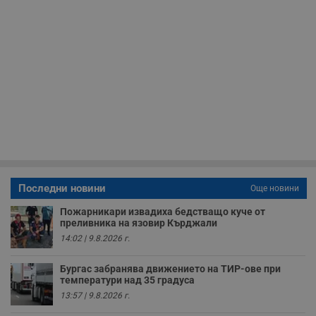
__RequestVerificationToken
Сесия
Т
Microsoft
п
Corporation
ф
www.dunavmost.com
з
п
и
п
A
т
е
д
н
п
с
у
и
ф
н
м
Последни новини
Още новини
Т
и
Пожарникари извадиха бедстващо куче от
п
преливника на язовир Кърджали
у
з
14:02 | 9.8.2026 г.
б
VISITOR_PRIVACY_METADATA
5 месеца
Т
YouTube
Бургас забранява движението на ТИР-ове при
4
с
.youtube.com
температури над 35 градуса
седмици
с
с
13:57 | 9.8.2026 г.
п
и