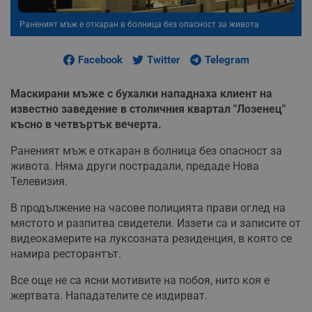
Раненият мъж е откаран в болница без опасност за живота
Facebook
Twitter
Telegram
Маскирани мъже с бухалки нападнаха клиент на
известно заведение в столичния квартал "Лозенец"
късно в четвъртък вечерта.
Раненият мъж е откаран в болница без опасност за
живота. Няма други пострадали, предаде Нова
Телевизия.
В продължение на часове полицията прави оглед на
мястото и разпитва свидетели. Иззети са и записите от
видеокамерите на луксозната резиденция, в която се
намира ресторантът.
Все още не са ясни мотивите на побоя, нито коя е
жертвата. Нападателите се издирват.