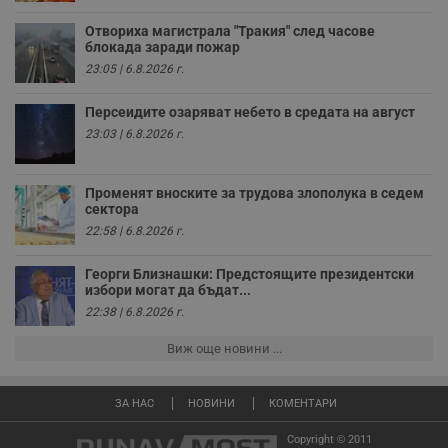
Валиден
Име
Доставчик
/
Домейн
О
Отвориха магистрала "Тракия" след часове
до
блокада заради пожар
__RequestVerificationToken
Сесия
Т
Microsoft
23:05 | 6.8.2026 г.
п
Corporation
ф
www.dunavmost.com
з
Персеидите озаряват небето в средата на август
п
и
23:03 | 6.8.2026 г.
п
A
т
е
Променят вноските за трудова злополука в седем
д
сектора
н
п
22:58 | 6.8.2026 г.
с
у
и
Георги Близнашки: Предстоящите президентски
ф
избори могат да бъдат...
н
22:38 | 6.8.2026 г.
м
Т
и
Виж още новини ...
п
у
з
б
ЗА НАС
НОВИНИ
КОМЕНТАРИ
VISITOR_PRIVACY_METADATA
5 месеца
Т
YouTube
Copyright © 2011
4
с
.youtube.com