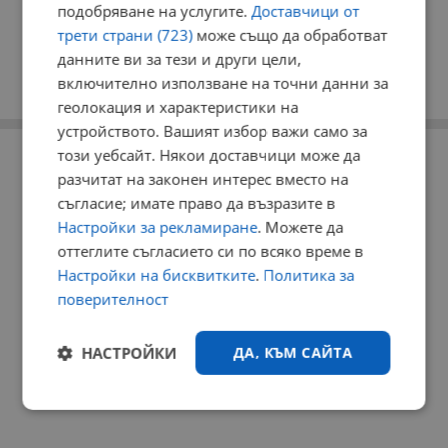
подобряване на услугите.
Доставчици от
трети страни (723)
може също да обработват
данните ви за тези и други цели,
включително използване на точни данни за
геолокация и характеристики на
устройството. Вашият избор важи само за
РЕКЛАМА
този уебсайт. Някои доставчици може да
разчитат на законен интерес вместо на
съгласие; имате право да възразите в
Настройки за рекламиране
. Можете да
оттеглите съгласието си по всяко време в
Настройки на бисквитките
.
Политика за
поверителност
НАСТРОЙКИ
ДА, КЪМ САЙТА
Строго
Ефективност
необходимо