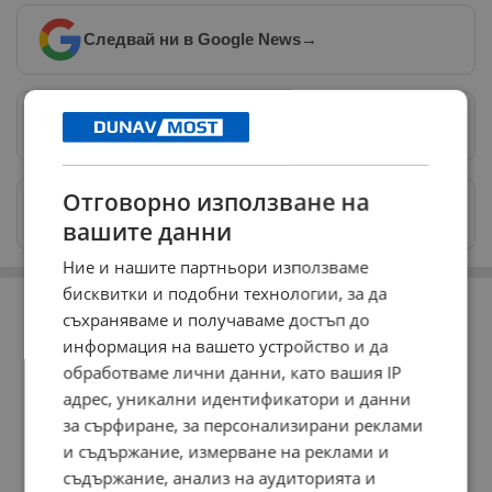
Следвай ни в Google News
→
Предпочитани източници
→
Отговорно използване на
Изпращайте снимки и информация на
news@dunavmost.com
вашите данни
Ние и нашите партньори използваме
РЕКЛАМА
бисквитки и подобни технологии, за да
съхраняваме и получаваме достъп до
информация на вашето устройство и да
обработваме лични данни, като вашия IP
адрес, уникални идентификатори и данни
за сърфиране, за персонализирани реклами
и съдържание, измерване на реклами и
съдържание, анализ на аудиторията и