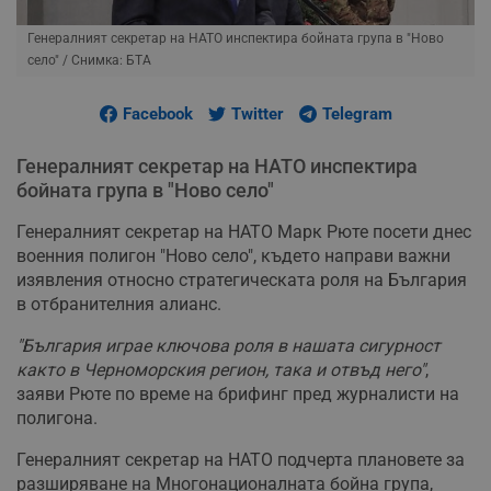
Генералният секретар на НАТО инспектира бойната група в "Ново
село"
/ Снимка: БТА
Facebook
Twitter
Telegram
Генералният секретар на НАТО инспектира
бойната група в "Ново село"
Генералният секретар на НАТО Марк Рюте посети днес
военния полигон "Ново село", където направи важни
изявления относно стратегическата роля на България
в отбранителния алианс.
"България играе ключова роля в нашата сигурност
както в Черноморския регион, така и отвъд него"
,
заяви Рюте по време на брифинг пред журналисти на
полигона.
Генералният секретар на НАТО подчерта плановете за
разширяване на Многонационалната бойна група,