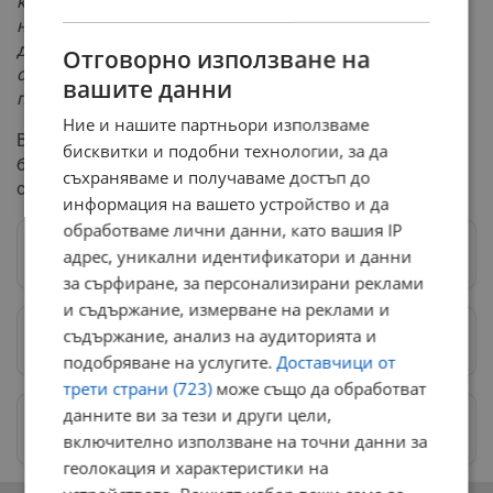
както и обучение, а в тази област България е
направила много. Така, че един ден Украйна да бъде
достатъчно силна да може да започне преговори по
Отговорно използване на
своя инициатива и тези преговори да бъдат от
вашите данни
позицията на силния"
.
Ние и нашите партньори използваме
В заключение на посещението си Марк Рюте изрази
бисквитки и подобни технологии, за да
благодарност към България за приноса ѝ към общата
съхраняваме и получаваме достъп до
сигурност на НАТО.
информация на вашето устройство и да
обработваме лични данни, като вашия IP
Следвай ни в Google News
→
адрес, уникални идентификатори и данни
за сърфиране, за персонализирани реклами
и съдържание, измерване на реклами и
съдържание, анализ на аудиторията и
Предпочитани източници
→
подобряване на услугите.
Доставчици от
трети страни (723)
може също да обработват
данните ви за тези и други цели,
Изпращайте снимки и информация на
news@dunavmost.com
включително използване на точни данни за
геолокация и характеристики на