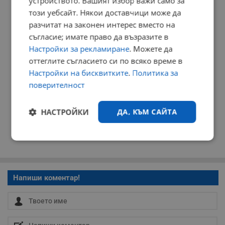
устройството. Вашият избор важи само за
РЕКЛАМА
този уебсайт. Някои доставчици може да
разчитат на законен интерес вместо на
съгласие; имате право да възразите в
Настройки за рекламиране
. Можете да
оттеглите съгласието си по всяко време в
Настройки на бисквитките
.
Политика за
поверителност
НАСТРОЙКИ
ДА, КЪМ САЙТА
Строго
Ефективност
необходимо
Напиши коментар!
Таргетиране
Функционалност