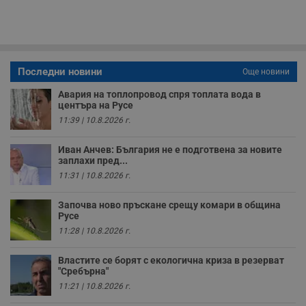
с
п
о
р
п
н
п
к
Последни новини
Още новини
ч
п
Авария на топлопровод спря топлата вода в
с
центъра на Русе
б
11:39 | 10.8.2026 г.
__cf_bm
29
Т
Cloudflare Inc.
минути
с
.twitter.com
59
р
Иван Анчев: България не е подготвена за новите
секунди
м
заплахи пред...
б
о
11:31 | 10.8.2026 г.
у
п
о
Започва ново пръскане срещу комари в община
и
Русе
т
11:28 | 10.8.2026 г.
receive-cookie-deprecation
.hit.gemius.pl
1 година
Т
с
Властите се борят с екологична криза в резерват
с
н
"Сребърна"
н
11:21 | 10.8.2026 г.
п
б