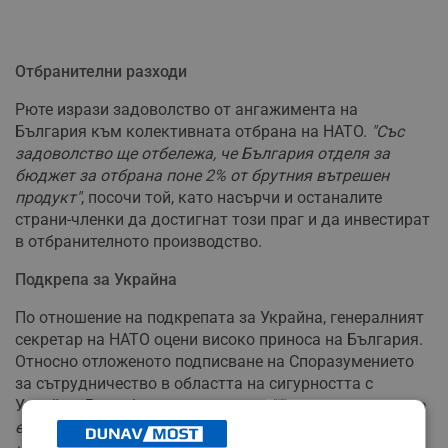
Отбранителни разходи
Рюте изрази задоволство от ангажимента на
България към колективната отбрана на НАТО.
"Със
задоволство ще отбележа, че България отделя за
бюджет за отбрана поне 2% от брутния вътрешен
продукт"
, посочи той, като насърчи и останалите
страни-членки да достигнат този праг и да инвестират
в отбранителното производство.
Подкрепа за Украйна
По отношение на подкрепата за Украйна, генералният
секретар на НАТО оцени високо приноса на България.
Относно отложеното подписване на Споразумението
за сътрудничество в областта на сигурността с
Украйна, Рюте беше категоричен:
"Това, което е важно
е, че продължаваме да предоставяме военна помощ,