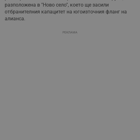
разположена в "Ново село", което ще засили
отбранителния капацитет на югоизточния фланг на
алианса.
РЕКЛАМА