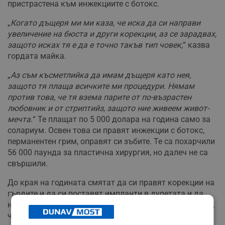
пристрастена към инжекциите с ботокс.
„
Когато дъщеря ми ми каза, че иска да си направи
увеличение на бюста и други корекции, аз се зарадвах,
защото исках тя е да е точно такъв тип човек,
“ казва
гордата майка.
„Аз съм късметлийка да имам дъщеря като нея,
защото тя плаща всичките ми процедури. Нямам
против това, че тя взема парите от по-възрастен
любовник и от стриптийз, защото ние живеем живот-
мечта.
“ Те плащат по 5 000 долара на година само за
солариум. Освен това си правят инжекции с ботокс,
перманентен грим, оправят си зъбите. Те са похарчили
56 000 паунда за пластична хирургия, но далеч не са
свършили.
До края на годината смятат да си правят корекции на
гърдите и да си поставят импланти в дупетата и да
направят корекции по носовете и устните си. „Мислим,
че устните ни не са достатъчно големи, въпреки че