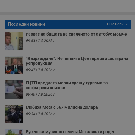
п
A
т
е
д
н
Последни новини
Още новини
п
с
Разказ на бащата на сваленото от автобус момче
у
и
09:53 | 7.8.2026 г.
ф
н
м
Т
“Възраждане”: Не пипайте Центъра за асистирана
и
репродукция
п
у
09:47 | 7.8.2026 г.
з
б
ЕЦТП предлага мерки срещу туризма за
VISITOR_PRIVACY_METADATA
5 месеца
Т
YouTube
шофьорски книжки
4
с
.youtube.com
седмици
с
09:40 | 7.8.2026 г.
с
п
и
Глобиха Meta с 567 милиона долара
п
09:34 | 7.8.2026 г.
т
в
с
з
Русенски музикант смеси Металика и роден
с