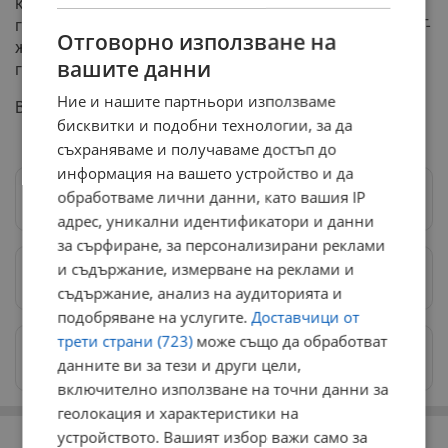
когато вървим по улицата хората се обръщат да ни
гледат и коментират, че са големи,“ казва дъщерята. Г-
Отговорно използване на
жа Кларк има още три деца, на възраст 19, 13 и 6
вашите данни
години.
Ние и нашите партньори използваме
Вижте и резултатът от всички тези усилия:
бисквитки и подобни технологии, за да
съхраняваме и получаваме достъп до
информация на вашето устройство и да
обработваме лични данни, като вашия IP
Следвай ни в Google News
→
адрес, уникални идентификатори и данни
за сърфиране, за персонализирани реклами
и съдържание, измерване на реклами и
Предпочитани източници
→
съдържание, анализ на аудиторията и
подобряване на услугите.
Доставчици от
трети страни (723)
може също да обработват
Изпращайте снимки и информация на
данните ви за тези и други цели,
news@dunavmost.com
включително използване на точни данни за
геолокация и характеристики на
РЕКЛАМА
устройството. Вашият избор важи само за