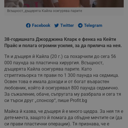
Всъщност, дъщерята Кайла осигурява парите
Facebook
Twitter
Telegram
38-годишната Джорджина Кларк е фенка на Кейти
Прайс и полага огромни усилия, за да прилича на нея.
Тя и дъщеря й Кайла (20 г.) са похарчили до сега 56
000 паунда за пластична хирургия. Всъщност,
дъщерята Кайла осигурява парите. Като
стриптизьорка тя прави по 1 300 паунда на седмица.
Освен това е имала доходи и от богат възрастен
любовник, който й осигурявал 800 паунда седмично.
За съжаление, обаче, съпругата му разбрала и сега тя
си търси друг „спонсор“, пише Profit.bg
Майка й казва, че дъщеря й е много щедра. За нея тя е
дете-мечта, защото й помага да сбъдне мечтите си (да
си прави пластични операции). Тя признава, че е