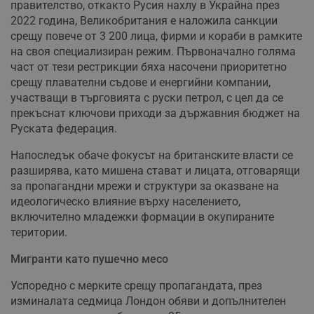
правителство, откакто Русия нахлу в Украйна през
2022 година, Великобритания е наложила санкции
срещу повече от 3 200 лица, фирми и кораби в рамките
на своя специализиран режим. Първоначално голяма
част от тези рестрикции бяха насочени приоритетно
срещу плавателни съдове и енергийни компании,
участващи в търговията с руски петрол, с цел да се
прекъснат ключови приходи за държавния бюджет на
Руската федерация.
Напоследък обаче фокусът на британските власти се
разширява, като мишена стават и лицата, отговарящи
за пропагандни мрежи и структури за оказване на
идеологическо влияние върху населението,
включително младежки формации в окупираните
територии.
Мигранти като пушечно месо
Успоредно с мерките срещу пропагандата, през
изминалата седмица Лондон обяви и допълнителен