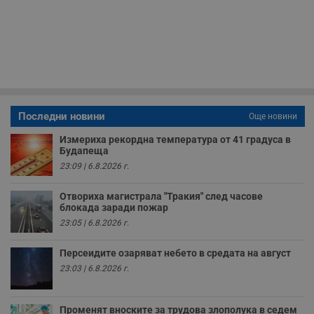
п
б
п
с
о
с
а
р
у
з
з
п
Последни новини
Още новини
ASP.NET_SessionId
Сесия
Т
Microsoft
Измериха рекордна температура от 41 градуса в
с
Corporation
Будапеща
D
www.dunavmost.com
п
23:09 | 6.8.2026 г.
и
т
к
Отвориха магистрала "Тракия" след часове
п
блокада заради пожар
и
у
23:05 | 6.8.2026 г.
р
к
п
Персеидите озаряват небето в средата на август
д
23:03 | 6.8.2026 г.
д
п
у
Променят вноските за трудова злополука в седем