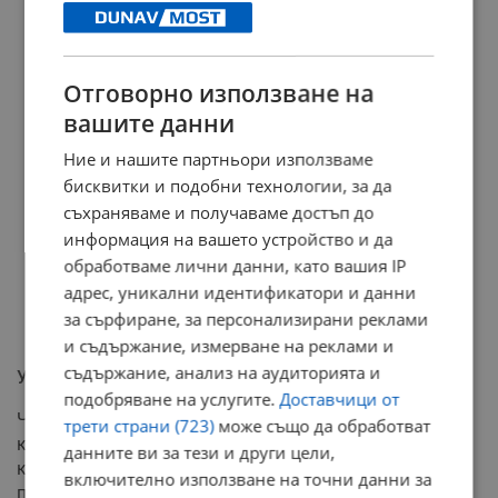
Отговорно използване на
вашите данни
Ние и нашите партньори използваме
бисквитки и подобни технологии, за да
съхраняваме и получаваме достъп до
информация на вашето устройство и да
обработваме лични данни, като вашия IP
адрес, уникални идентификатори и данни
за сърфиране, за персонализирани реклами
и съдържание, измерване на реклами и
съдържание, анализ на аудиторията и
Удар по производството на дронове
подобряване на услугите.
Доставчици от
Част от новите 35 санкционирани субекта включват
трети страни (723)
може също да обработват
компании и бизнесмени, свързани с доставките на
данните ви за тези и други цели,
компоненти с двойна употреба за руския военно-
включително използване на точни данни за
промишлен комплекс. Основна мишена на