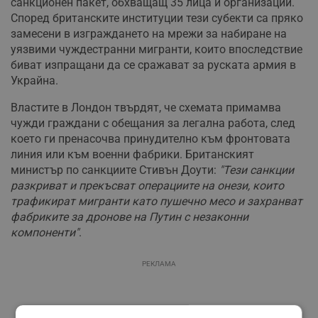
санкционен пакет, обхващащ 35 лица и организации.
Според британските институции тези субекти са пряко
замесени в изграждането на мрежи за набиране на
уязвими чуждестранни мигранти, които впоследствие
биват изпращани да се сражават за руската армия в
Украйна.
Властите в Лондон твърдят, че схемата примамва
чужди граждани с обещания за легална работа, след
което ги пренасочва принудително към фронтовата
линия или към военни фабрики. Британският
министър по санкциите Стивън Доути:
"Тези санкции
разкриват и прекъсват операциите на онези, които
трафикират мигранти като пушечно месо и захранват
фабриките за дронове на Путин с незаконни
компоненти"
.
РЕКЛАМА