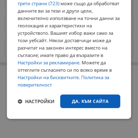
трети страни (723)
може също да обработват
данните ви за тези и други цели,
включително използване на точни данни за
Предпочитани източници
→
геолокация и характеристики на
устройството. Вашият избор важи само за
този уебсайт. Някои доставчици може да
Изпращайте снимки и информация на
разчитат на законен интерес вместо на
news@dunavmost.com
съгласие; имате право да възразите в
Настройки за рекламиране
. Можете да
РЕКЛАМА
оттеглите съгласието си по всяко време в
Настройки на бисквитките
.
Политика за
поверителност
НАСТРОЙКИ
ДА, КЪМ САЙТА
Строго
Ефективност
необходимо