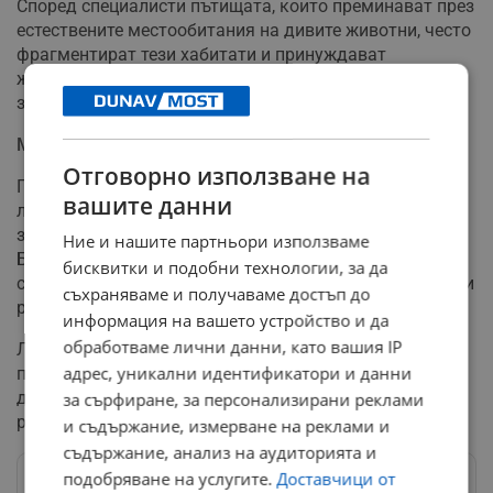
Според специалисти пътищата, които преминават през
естествените местообитания на дивите животни, често
фрагментират тези хабитати и принуждават
животните да пресичат, за да се придвижват от една
зона в друга, което увеличава риска от инциденти.
Местността Драгосинов чарк
Отговорно използване на
Пътеката Ролбан, където е намерена пострадалата
вашите данни
лисица, се намира непосредствено до асфалтовия път
за хижа Вихрен, на около 4 километра над град
Ние и нашите партньори използваме
Банско. Тя е специално оборудвана за хора със
бисквитки и подобни технологии, за да
специфични нужди и е популярно място за еднодневни
съхраняваме и получаваме достъп до
разходки.
информация на вашето устройство и да
обработваме лични данни, като вашия IP
Лисицата е един от типичните обитатели на Пирин
адрес, уникални идентификатори и данни
планина, заедно с други характерни животни като
дива коза, сърна, мечка и вълк. Тя изпълнява важна
за сърфиране, за персонализирани реклами
роля в местната екосистема.
и съдържание, измерване на реклами и
съдържание, анализ на аудиторията и
подобряване на услугите.
Доставчици от
Следвай ни в Google News
→