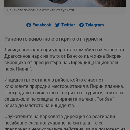
Раненото животно е открито от туристи
Facebook
Twitter
Telegram
Раненото животно е открито от туристи
Лисица пострада при удар от автомобил в местността
Драгосинов чарк на пътя от Банско към хижа Вихрен,
съобщиха от пресцентъра на Дирекция „Национален
парк Пирин".
Инцидентът е станал в район, който е част от
ключовите природни местообитания в Пирин планина.
Пострадалото животно е открито от туристи, които са
се движели по специализираната пътека „Ролбан"
близо до мястото на инцидента.
Служителите на парковата дирекция са реагирали
незабавно след получаване на сигнала. Те са
предприели необходимите действия, за да помогнат на