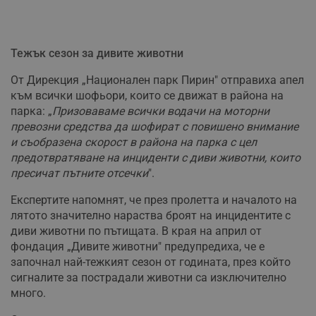
Тежък сезон за дивите животни
От Дирекция „Национален парк Пирин" отправиха апел
към всички шофьори, които се движат в района на
парка: „
Призоваваме всички водачи на моторни
превозни средства да шофират с повишено внимание
и съобразена скорост в района на парка с цел
предотвратяване на инциденти с диви животни, които
пресичат пътните отсечки
".
Експертите напомнят, че през пролетта и началото на
лятото значително нараства броят на инцидентите с
диви животни по пътищата. В края на април от
фондация „Дивите животни" предупредиха, че е
започнал най-тежкият сезон от годината, през който
сигналите за пострадали животни са изключително
много.