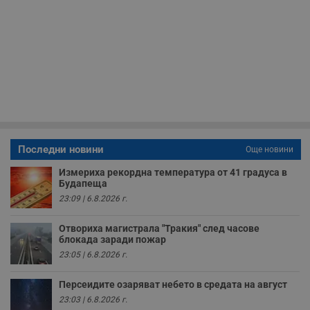
т
в
с
з
с
п
о
р
п
н
п
к
ч
п
с
б
Последни новини
Още новини
__cf_bm
29
Т
Cloudflare Inc.
Измериха рекордна температура от 41 градуса в
минути
с
.twitter.com
Будапеща
59
р
секунди
м
23:09 | 6.8.2026 г.
б
о
у
Отвориха магистрала "Тракия" след часове
п
блокада заради пожар
о
и
23:05 | 6.8.2026 г.
т
receive-cookie-deprecation
.hit.gemius.pl
1 година
Т
Персеидите озаряват небето в средата на август
с
23:03 | 6.8.2026 г.
с