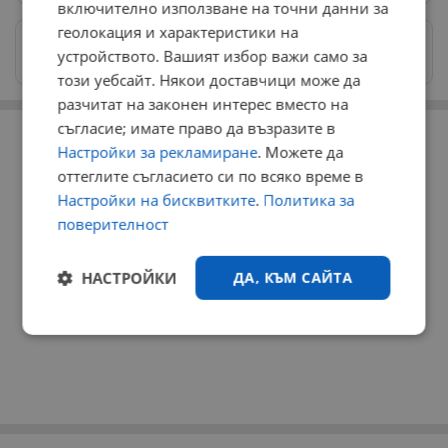
включително използване на точни данни за
геолокация и характеристики на
Изпращайте снимки и информация на
устройството. Вашият избор важи само за
news@dunavmost.com
този уебсайт. Някои доставчици може да
разчитат на законен интерес вместо на
РЕКЛАМА
съгласие; имате право да възразите в
Настройки за рекламиране
. Можете да
оттеглите съгласието си по всяко време в
Настройки на бисквитките
.
Политика за
поверителност
НАСТРОЙКИ
ДА, КЪМ САЙТА
Строго
Ефективност
необходимо
Таргетиране
Функционалност