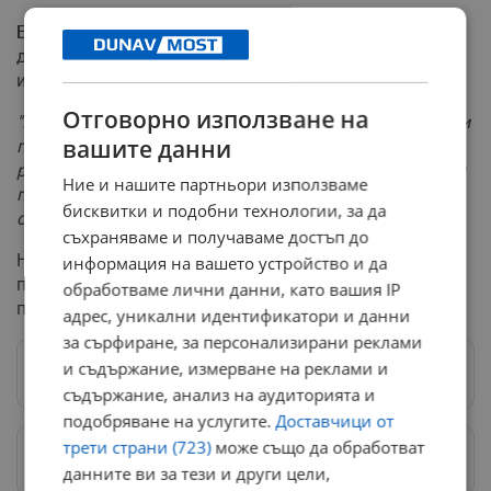
Бившият министър Михаил Околийски от своя страна
декларира, че оставя министерството в подреден вид
и с ясна посока на развитие.
Отговорно използване на
"Предаваме едно предвидимо наследство с конкретни
вашите данни
приоритети и пълен отчет за свършената от нас
работа. Очакваме приемственост на всички смислени
Ние и нашите партньори използваме
политики, които поставиха пациента в центъра на
бисквитки и подобни технологии, за да
системата"
, коментира доц. Околийски.
съхраняваме и получаваме достъп до
Новият министър пое ангажимент да работи
информация на вашето устройство и да
прозрачно и в тясно сътрудничество с всички
обработваме лични данни, като вашия IP
партньори в сектора.
адрес, уникални идентификатори и данни
за сърфиране, за персонализирани реклами
и съдържание, измерване на реклами и
Следвай ни в Google News
→
съдържание, анализ на аудиторията и
подобряване на услугите.
Доставчици от
трети страни (723)
може също да обработват
Предпочитани източници
→
данните ви за тези и други цели,