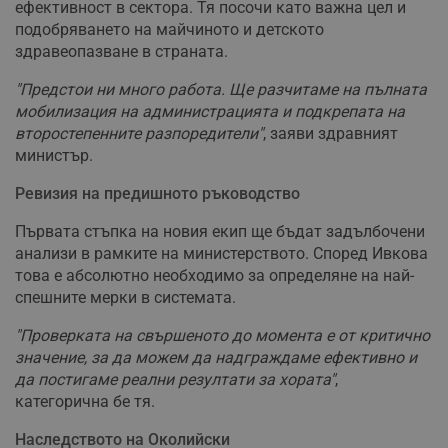
ефективност в сектора. Тя посочи като важна цел и
подобряването на майчиното и детското
здравеопазване в страната.
"Предстои ни много работа. Ще разчитаме на пълната
мобилизация на администрацията и подкрепата на
второстепенните разпоредители"
, заяви здравният
министър.
Ревизия на предишното ръководство
Първата стъпка на новия екип ще бъдат задълбочени
анализи в рамките на министерството. Според Ивкова
това е абсолютно необходимо за определяне на най-
спешните мерки в системата.
"Проверката на свършеното до момента е от критично
значение, за да можем да надграждаме ефективно и
да постигаме реални резултати за хората"
,
категорична бе тя.
Наследството на Околийски