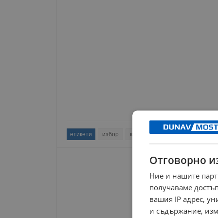
етикети
избор
колегия
кандидат
всс
Отговорно и
Ние и нашите парт
получаваме достъп
вашия IP адрес, у
и съдържание, изм