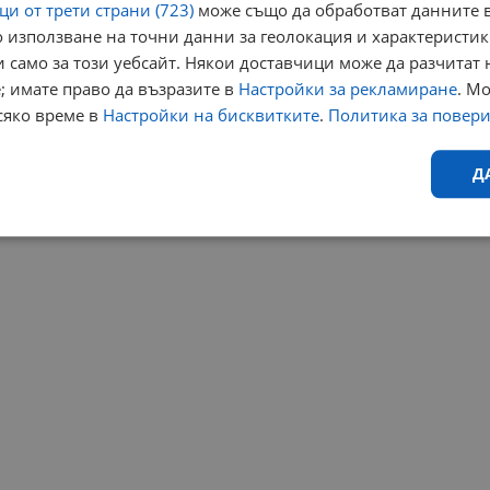
и от трети страни (723)
може също да обработват данните в
 използване на точни данни за геолокация и характеристик
 само за този уебсайт. Някои доставчици може да разчитат 
; имате право да възразите в
Настройки за рекламиране
. М
сяко време в
Настройки на бисквитките
.
Политика за повер
Д
Ефективност
Таргетиране
Функционалност
Н
еобходимо
Ефективност
Таргетиране
Функционалност
Неклас
исквитки позволяват основната функционалност на уебсайта, като потребителско
не може да се използва правилно без строго необходими бисквитки.