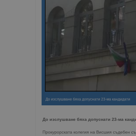
До изслушване бяха допуснати 23-ма кандидати
До изслушване бяха допуснати 23-ма канд
Прокурорската колегия на Висшия съдебен съ