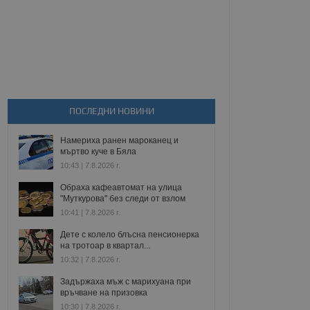
ПОСЛЕДНИ НОВИНИ
Намериха ранен мароканец и
мъртво куче в Бяла
10:43 | 7.8.2026 г.
Обраха кафеавтомат на улица
"Муткурова" без следи от взлом
10:41 | 7.8.2026 г.
Дете с колело блъсна пенсионерка
на тротоар в квартал...
10:32 | 7.8.2026 г.
Задържаха мъж с марихуана при
връчване на призовка
10:30 | 7.8.2026 г.