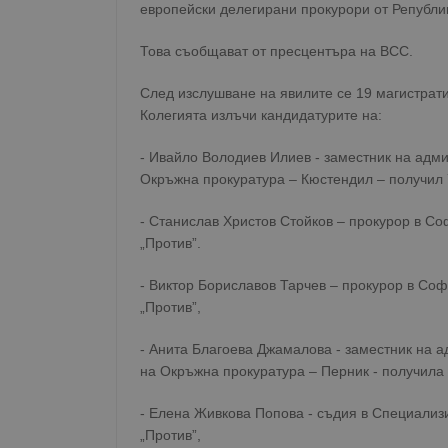
европейски делегирани прокурори от Републи
Това съобщават от пресцентъра на ВСС.
След изслушване на явилите се 19 магистрати
Колегията излъчи кандидатурите на:
- Ивайло Володиев Илиев - заместник на адм
Окръжна прокуратура – Кюстендил – получил 7 
- Станислав Христов Стойков – прокурор в Соф
„Против”.
- Виктор Бориславов Тарчев – прокурор в Софи
„Против”,
- Анита Благоева Джамалова - заместник на 
на Окръжна прокуратура – Перник - получила 6
- Елена Живкова Попова - съдия в Специализи
„Против”,