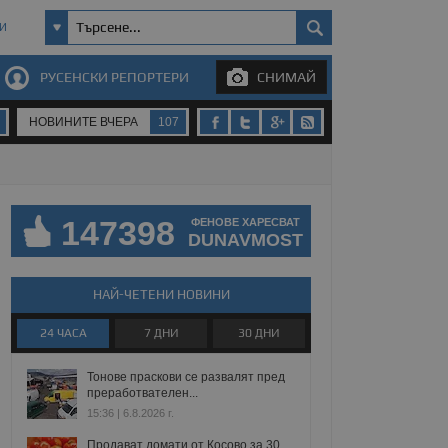
И
РУСЕНСКИ РЕПОРТЕРИ
СНИМАЙ
НОВИНИТЕ ВЧЕРА
107
147398
ФЕНОВЕ ХАРЕСВАТ
DUNAVMOST
НАЙ-ЧЕТЕНИ НОВИНИ
24 ЧАСА
7 ДНИ
30 ДНИ
Тонове праскови се развалят пред
преработвателен...
15:36 | 6.8.2026 г.
Продават домати от Косово за 30