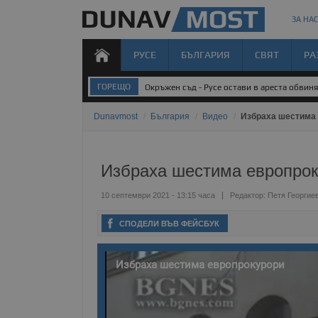
ЗА НАС
РУСЕ
БЪЛГАРИЯ
СВЯТ
РА
ГОРЕЩО
Окръжен съд - Русе остави в ареста обвин
Dunavmost
/
България
/
Видео
/
Избраха шестима
Избраха шестима европро
10 септември 2021 - 13:15 часа
Редактор:
Петя Георгие
СПОДЕЛИ ВЪВ ФЕЙСБУК