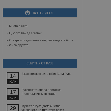
ВИЦ НА ДЕНЯ
не, зададена от уеб
 ASP.NET MVC
спре неразрешеното
т, известно като
– Много е жега!
тове. Той не съдържа
щожава при затваряне
– Е, колко пък да е жега?
– Отварям хладилника и гледам – едната бира
ение на съгласието на
изпила другата...
ст за тяхното
а данни за съгласието
ични политики и
антира, че техните
 сесии.
СЪБИТИЯ ОТ РУСЕ
аничаване между хората
а, за да се правят
хния уебсайт.
Джаз под звездите с Биг Бенд Русе
14
ЮЛИ
сигнализира на
 на бисквитките,
Русенската опера превзема
17
а съответствие и
Белоградчишките скали
ндарти и
ЮЛИ
ck и предоставя
Музеят в Русе домакинства
29
требител използва
ушиването на гигантска рокля