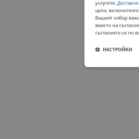
услугите.
Доставчиц
цели, включително
Вашият избор важи
вместо на съгласие
съгласието си по в
НАСТРОЙКИ
Строго
необходимо
Строго н
Строго необходимите б
на акаунта. Уебсайтът 