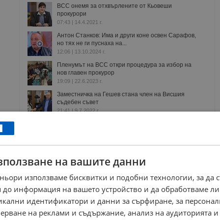
ВСС онемя за отхвърлените от Кьовеши
прокурори
07:43 | 14.4.2021 г.
Антон Станков: Има и други коне освен Сарафов,
но тях не ги пуснаха на...
12:06 | 13.10.2024 г.
Пленумът на ВСС откри процедура за избор на
нов главен прокурор
19:09 | 22.6.2023 г.
Заместничка на Гешев стана член на Висшия
съдебен съвет
21:41 | 9.7.2022 г.
европрокурор
европрокуратура
зползване на вашите данни
РЕКЛАМА
ньори използваме бисквитки и подобни технологии, за да 
 до информация на вашето устройство и да обработваме ли
никални идентификатори и данни за сърфиране, за персона
ерване на реклами и съдържание, анализ на аудиторията и