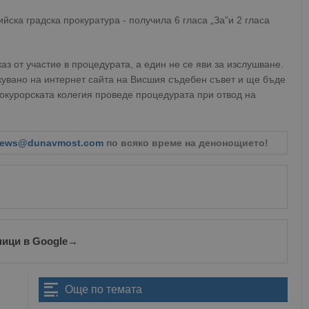
ска градска прокуратура - получила 6 гласа „За”и 2 гласа
з от участие в процедурата, а един не се яви за изслушване.
кувано на интернет сайта на Висшия съдебен съвет и ще бъде
окурорската колегия проведе процедурата при отвод на
ews@dunavmost.com
по всяко време на денонощието!
ници в Google
→
Още по темата