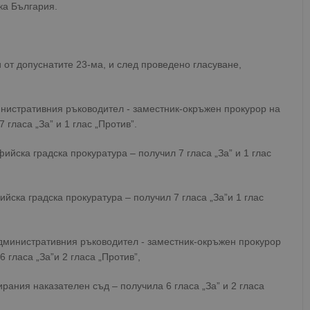
ка България.
 от допуснатите 23-ма, и след проведено гласуване,
инистративния ръководител - заместник-окръжен прокурор на
гласа „За” и 1 глас „Против”.
ийска градска прокуратура – получил 7 гласа „За” и 1 глас
йска градска прокуратура – получил 7 гласа „За”и 1 глас
административния ръководител - заместник-окръжен прокурор
 гласа „За”и 2 гласа „Против”,
рания наказателен съд – получила 6 гласа „За” и 2 гласа