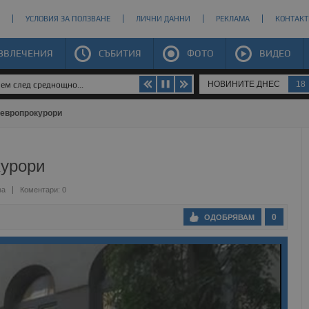
УСЛОВИЯ ЗА ПОЛЗВАНЕ
ЛИЧНИ ДАННИ
РЕКЛАМА
КОНТАКТ
ЗВЛЕЧЕНИЯ
СЪБИТИЯ
ФОТО
ВИДЕО
НОВИНИТЕ ДНЕС
18
яем след среднощно...
 европрокурори
курори
ва
Коментари: 0
0
ОДОБРЯВАМ