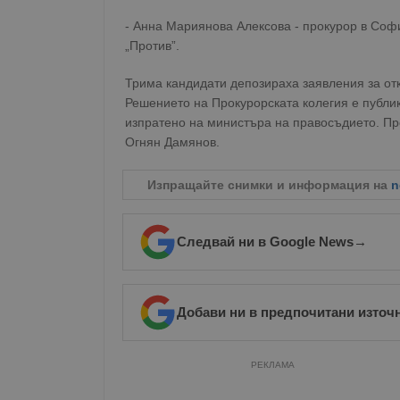
- Анна Мариянова Алексова - прокурор в Софий
„Против”.
Трима кандидати депозираха заявления за отка
Решението на Прокурорската колегия е публи
изпратено на министъра на правосъдието. Пр
Огнян Дамянов.
Изпращайте снимки и информация на
n
Следвай ни в Google News
→
Добави ни в предпочитани източ
РЕКЛАМА