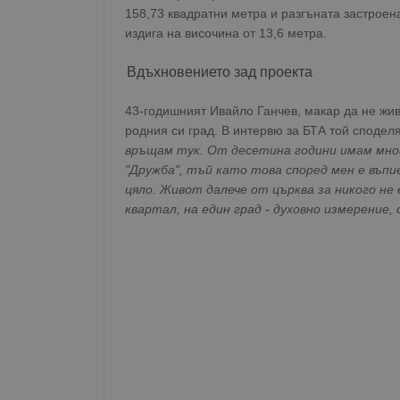
158,73 квадратни метра и разгъната застроен
издига на височина от 13,6 метра.
Вдъхновението зад проекта
43-годишният Ивайло Ганчев, макар да не жив
родния си град. В интервю за БТА той сподел
връщам тук. От десетина години имам мног
"Дружба", тъй като това според мен е въпи
цяло. Живот далече от църква за никого не 
квартал, на един град - духовно измерение,