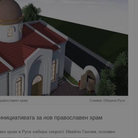
православен храм
Снимка: Община Русе
инициативата за нов православен храм
ен храм в Русе набира скорост. Ивайло Ганчев, основен