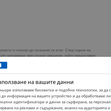
проектът е стигнал до сегашния си етап. След години на
шло неочаквано чрез познат свещеник, който предоставил
 град. С благословията на Русенския митрополит Наум и
ектът започнал да се реализира стъпка по стъпка.
зползване на вашите данни
не в проект на жителите на квартал "Дружба". Защото
ньори използваме бисквитки и подобни технологии, за да 
вън, а трябва да го припознаят като тяхно - дори и ние
 до информация на вашето устройство и да обработваме ли
 мен това ще бъде и залогът за успеха на този проект"
,
никални идентификатори и данни за сърфиране, за персона
ерване на реклами и съдържание, анализ на аудиторията и