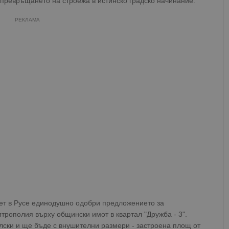
а превръщането на строежа в истинско градско начинание.
РЕКЛАМА
ет в Русе единодушно одобри предложението за
трополия върху общински имот в квартал "Дружба - 3".
лски и ще бъде с внушителни размери - застроена площ от