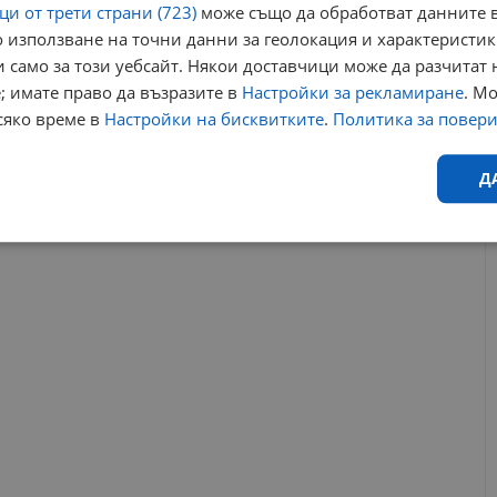
и от трети страни (723)
може също да обработват данните в
 използване на точни данни за геолокация и характеристик
 само за този уебсайт. Някои доставчици може да разчитат 
надхвърля самото изграждане на храма. Планира се
; имате право да възразите в
Настройки за рекламиране
. М
служи като културно и социално средище за квартала,
, беседи, представяния на книги, изложби и концерти.
сяко време в
Настройки на бисквитките
.
Политика за повер
РЕКЛАМА
Д
Ефективност
Таргетиране
Функционалност
Н
еобходимо
Ефективност
Таргетиране
Функционалност
Неклас
исквитки позволяват основната функционалност на уебсайта, като потребителско
не може да се използва правилно без строго необходими бисквитки.