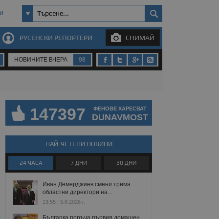
И
РУСЕНСКИ РЕПОРТЕРИ
СНИМАЙ
НОВИНИТЕ ВЧЕРА
98
147397
ФЕНОВЕ ХАРЕСВАТ
DUNAVMOST
НАЙ-ЧЕТЕНИ НОВИНИ
24 ЧАСА
7 ДНИ
30 ДНИ
Иван Демерджиев смени трима
областни директори на...
13:55 | 5.8.2026 г.
Българка поръча първия домашен