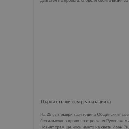
двигател на проекта, споделя своята визия з
Първи стъпки към реализацията
На 25 септември тази година Общинският съв
безвъзмездно право на строеж на Русенска ми
Новият храм ще носи името на свети Йоан Ри