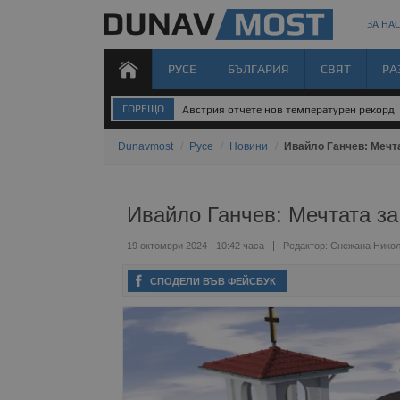
ЗА НАС
РУСЕ
БЪЛГАРИЯ
СВЯТ
РА
ГОРЕЩО
Австрия отчете нов температурен рекорд
Dunavmost
/
Русе
/
Новини
/
Ивайло Ганчев: Мечта
Ивайло Ганчев: Мечтата за
19 октомври 2024 - 10:42 часа
Редактор:
Снежана Нико
СПОДЕЛИ ВЪВ ФЕЙСБУК