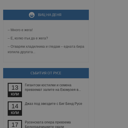
ВИЦ НА ДЕНЯ
не, зададена от уеб
 ASP.NET MVC
спре неразрешеното
т, известно като
– Много е жега!
тове. Той не съдържа
щожава при затваряне
– Е, колко пък да е жега?
– Отварям хладилника и гледам – едната бира
ение на съгласието на
изпила другата...
ст за тяхното
а данни за съгласието
ични политики и
антира, че техните
 сесии.
СЪБИТИЯ ОТ РУСЕ
аничаване между хората
а, за да се правят
Гигантски костилки и семена
хния уебсайт.
13
превземат залите на Екомузея в...
ЮЛИ
сигнализира на
 на бисквитките,
Джаз под звездите с Биг Бенд Русе
14
а съответствие и
ндарти и
ЮЛИ
ck и предоставя
Русенската опера превзема
17
требител използва
Белоградчишките скали