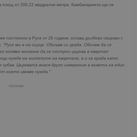
а площ от 200,22 квадратни метра. Камбанарията ще се
ее постоянно в Русе от 25 години, остава дълбоко свързан с
я:
"Русе ми е на сърце. Обичам си града. Обичам да се
о голямо желание да се построи църква в квартал
еща нужда на жителите на квартала, а и за града като
е хубав. Църквата внася друго измерение в живота на един
 от което имаме нужда."
РЕКЛАМА