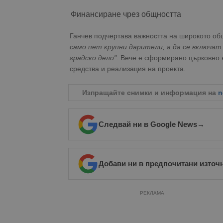
Име
Финансиране чрез общността
__RequestVerificationT
Ганчев подчертава важността на широкото об
само пет крупни дарители, а да се включат 
градско дело"
. Вече е сформирано църковно 
средства и реализация на проекта.
VISITOR_PRIVACY_MET
Изпращайте снимки и информация на
n
Следвай ни в Google News
→
__cf_bm
Добави ни в предпочитани източ
receive-cookie-depreca
РЕКЛАМА
ASP.NET_SessionId