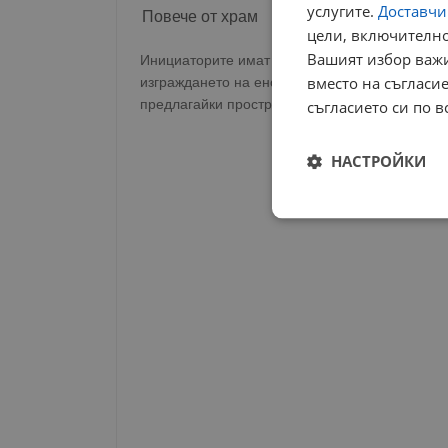
услугите.
Доставчиц
Повече от храм
цели, включително
Вашият избор важи
Инициаторите имат амбициозна визия, която 
вместо на съгласие
изграждането на енорийски център, който да 
предлагайки пространство за неделни училища
съгласието си по в
НАСТРОЙКИ
Строго
необходимо
Строго н
Строго необходимите б
на акаунта. Уебсайтът 