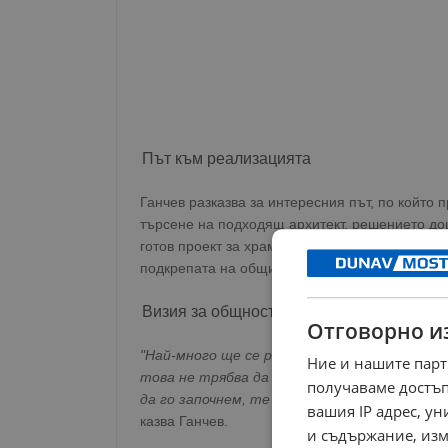
Път към реализацията
Ганчев разказва за интересния път, по който 
търсене на подходящ архитект, решението до
готов проект за храм със същото име от друг
подкрепата на общинската администрация, про
Визия за общностно участие
Отговорно и
"Най-много ще се радвам той да се превър
Ние и нашите парт
това не трябва да бъде нещо, привнесено от
получаваме достъп
да го започнем, те да го завършат. Според
вашия IP адрес, у
казва Ганчев.
и съдържание, изм