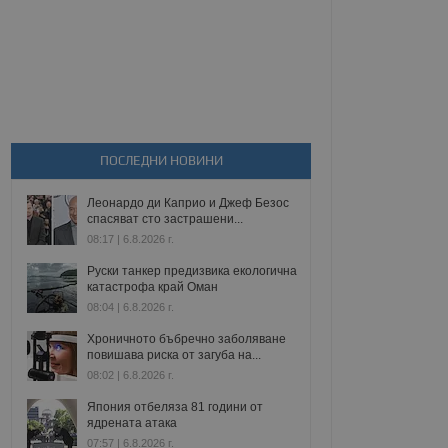
ПОСЛЕДНИ НОВИНИ
Леонардо ди Каприо и Джеф Безос
спасяват сто застрашени...
08:17 | 6.8.2026 г.
Руски танкер предизвика екологична
катастрофа край Оман
08:04 | 6.8.2026 г.
Хроничното бъбречно заболяване
повишава риска от загуба на...
08:02 | 6.8.2026 г.
Япония отбеляза 81 години от
ядрената атака
07:57 | 6.8.2026 г.