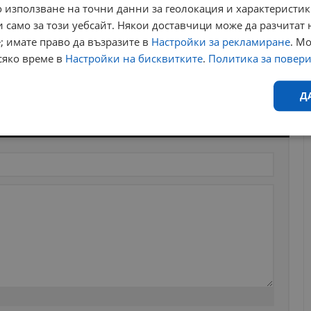
 използване на точни данни за геолокация и характеристик
 само за този уебсайт. Някои доставчици може да разчитат 
; имате право да възразите в
Настройки за рекламиране
. М
сяко време в
Настройки на бисквитките
.
Политика за повер
Д
Ефективност
Таргетиране
Функционалност
Н
еобходимо
Ефективност
Таргетиране
Функционалност
Неклас
исквитки позволяват основната функционалност на уебсайта, като потребителско
не може да се използва правилно без строго необходими бисквитки.
Валиден
Доставчик
/
Домейн
Описание