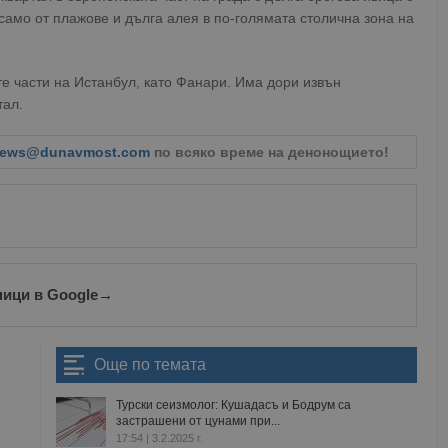
само от плажове и дълга алея в по-голямата столична зона на
те части на Истанбул, като Фанари. Има дори извън
тал.
ews@dunavmost.com
по всяко време на денонощието!
ници в Google
→
Още по темата
Турски сеизмолог: Кушадасъ и Бодрум са
застрашени от цунами при...
17:54 | 3.2.2025 г.