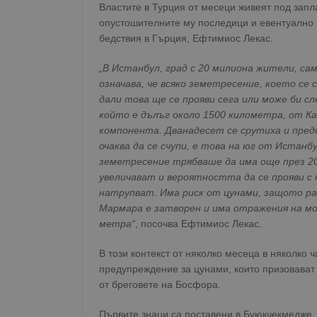
Властите в Турция от месеци живеят под запла
опустошителните му последици и евентуално 
бедствия в Гърция, Ефтимиос Лекас.
„В Истанбул, град с 20 милиона жители, са
означава, че всяко земетресение, което се 
дали това ще се прояви сега или може би с
който е дълъг около 1500 километра, от Ка
компонента. Дванадесет се срутиха и пред
очаква да се счупи, е това на юг от Истанб
земетресение трябваше да има още през 202
увеличават и вероятността да се прояви с 
натрупват. Има риск от цунами, защото ра
Мармара е затворен и има отражения на мо
метра“
, посочва Ефтимиос Лекас.
В този контекст от няколко месеца в няколко 
предупреждение за цунами, които призовават 
от бреговете на Босфора.
Първите знаци са поставени в Буюкчекмедже, к