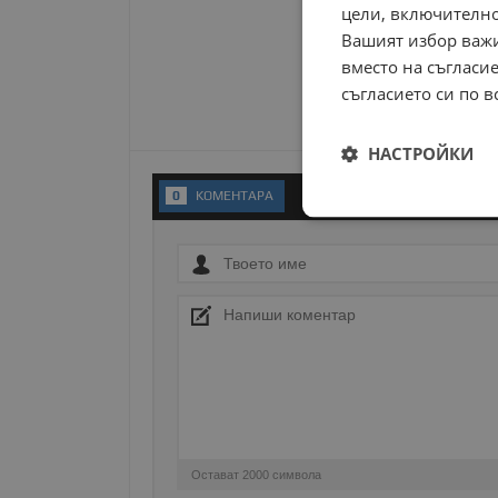
цели, включително
Вашият избор важи
вместо на съгласие
съгласието си по в
НАСТРОЙКИ
0
KОМЕНТАРA
Строго
необходимо
Строго н
Строго необходимите б
на акаунта. Уебсайтът 
Остават
2000
символа
Име