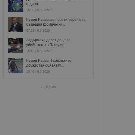
година
15:00 | 6.8.2026 г.
Румен Радев ще посети терена за
бъдещия космически...
07:19 | 6.8.2026 г.
Задържаха десет деца за
убийството в Пловдив
15:43 | 6.8.2026 г.
Румен Радев: Търговските
дружества обявяват...
10:46 | 6.8.2026 г.
РЕКЛАМА