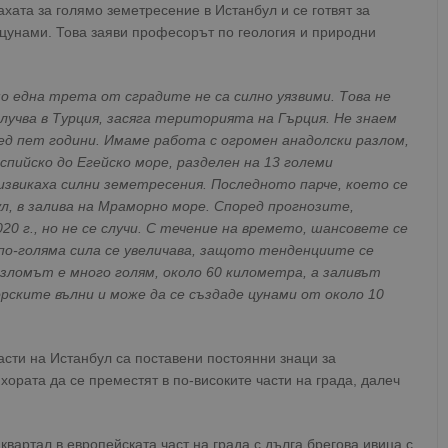
хата за голямо земетресение в Истанбул и се готвят за
цунами. Това заяви професорът по геология и природни
мо една трета от сградите не са силно уязвими. Това не
случва в Турция, засяга територията на Гърция. Не знаем
лед пет години. Имаме работа с огромен анадолски разлом,
спийско до Егейско море, разделен на 13 големи
извикаха силни земетресения. Последното парче, което се
ул, в залива на Мраморно море. Според прогнозите,
0 г., но не се случи. С течение на времето, шансовете се
по-голяма сила се увеличава, защото тенденциите се
зломът е много голям, около 60 километра, а заливът
рските вълни и може да се създаде цунами от около 10
части на Истанбул са поставени постоянни знаци за
хората да се преместят в по-високите части на града, далеч
вартал в европейската част на града с дълга брегова ивица с