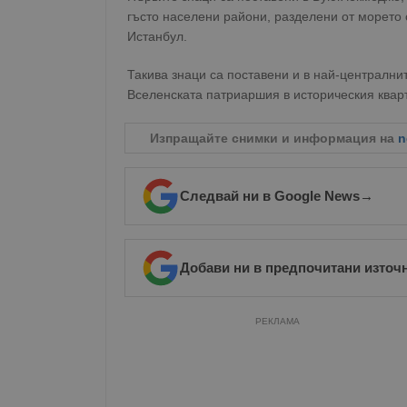
гъсто населени райони, разделени от морето 
Истанбул.
Такива знаци са поставени и в най-централни
Вселенската патриаршия в историческия квар
Изпращайте снимки и информация на
n
Следвай ни в Google News
→
Добави ни в предпочитани източ
РЕКЛАМА