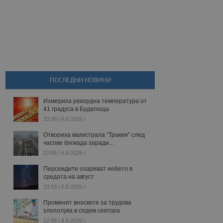
ПОСЛЕДНИ НОВИНИ
Измериха рекордна температура от
41 градуса в Будапеща
23:09 | 6.8.2026 г.
Отвориха магистрала "Тракия" след
часове блокада заради...
23:05 | 6.8.2026 г.
Персеидите озаряват небето в
средата на август
23:03 | 6.8.2026 г.
Променят вноските за трудова
злополука в седем сектора
22:58 | 6.8.2026 г.