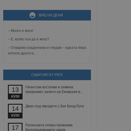
не, зададена от уеб
 ASP.NET MVC
ВИЦ НА ДЕНЯ
спре неразрешеното
т, известно като
тове. Той не съдържа
– Много е жега!
щожава при затваряне
– Е, колко пък да е жега?
ение на съгласието на
ст за тяхното
– Отварям хладилника и гледам – едната бира
а данни за съгласието
изпила другата...
ични политики и
антира, че техните
 сесии.
аничаване между хората
СЪБИТИЯ ОТ РУСЕ
а, за да се правят
хния уебсайт.
Гигантски костилки и семена
13
превземат залите на Екомузея в...
сигнализира на
ЮЛИ
 на бисквитките,
а съответствие и
ндарти и
Джаз под звездите с Биг Бенд Русе
14
ЮЛИ
ck и предоставя
требител използва
Русенската опера превзема
17
йният потребител може
Белоградчишките скали
 уебсайт.