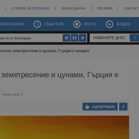
УСЛОВИЯ ЗА ПОЛЗВАНЕ
ЛИЧНИ ДАННИ
РЕКЛАМА
КОНТАКТ
ЗВЛЕЧЕНИЯ
СЪБИТИЯ
ФОТО
ВИДЕО
НОВИНИТЕ ДНЕС
0
части от България
 силно земетресение и цунами, Гърция е нащрек
о земетресение и цунами, Гърция е
Коментари: 0
2
ОДОБРЯВАМ