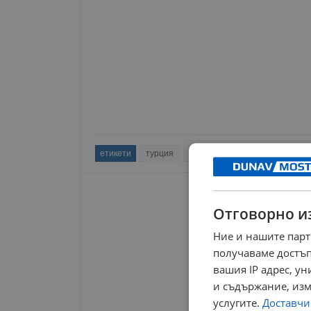
етикети
турция
земетресение
гърция
и
Отговорно и
Ние и нашите парт
получаваме достъп
вашия IP адрес, у
и съдържание, изм
услугите.
Доставчиц