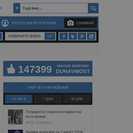
И
РУСЕНСКИ РЕПОРТЕРИ
СНИМАЙ
НОВИНИТЕ ВЧЕРА
107
147399
ФЕНОВЕ ХАРЕСВАТ
DUNAVMOST
НАЙ-ЧЕТЕНИ НОВИНИ
24 ЧАСА
7 ДНИ
30 ДНИ
Полицията спаси изоставено на
пътя момче
09:36 | 6.8.2026 г.
Дневен хороскоп за 7 август 2026