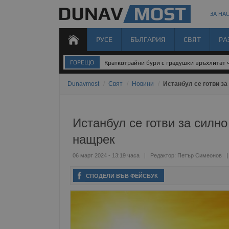
ЗА НАС
РУСЕ
БЪЛГАРИЯ
СВЯТ
РА
ГОРЕЩО
Краткотрайни бури с градушки връхлитат 
Dunavmost
/
Свят
/
Новини
/
Истанбул се готви за
Истанбул се готви за силн
нащрек
06 март 2024 - 13:19 часа
Редактор:
Петър Симеонов
СПОДЕЛИ ВЪВ ФЕЙСБУК