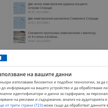
Две силни земетресения удариха гръцките
острови Споради
00:37 | 30.4.2026 г.
Две земетресения разлюляха Северните Споради
22:57 | 29.4.2026 г.
Сеизмолог прогнозира земетресение с магнитуд
от 8 степен в Егейско...
19:04 | 10.11.2025 г.
станбул
цунами
егейско море
мармара
геология
РЕКЛАМА
зползване на вашите данни
ньори използваме бисквитки и подобни технологии, за да 
 до информация на вашето устройство и да обработваме ли
никални идентификатори и данни за сърфиране, за персона
ерване на реклами и съдържание, анализ на аудиторията и
и от трети страни (723)
може също да обработват данните в