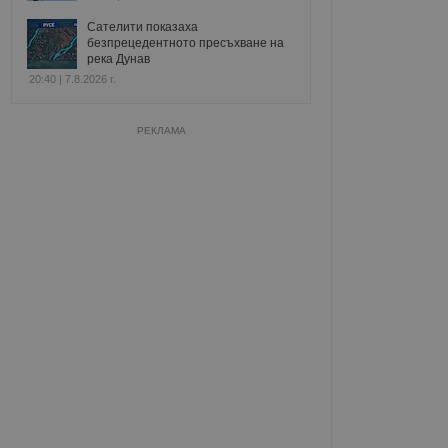
Сателити показаха
безпрецедентното пресъхване на
река Дунав
20:40 | 7.8.2026 г.
РЕКЛАМА