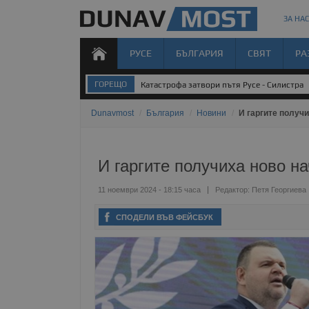
ЗА НАС
РУСЕ
БЪЛГАРИЯ
СВЯТ
РА
ГОРЕЩО
Катастрофа затвори пътя Русе - Силистра
Dunavmost
/
България
/
Новини
/
И гаргите получ
И гаргите получиха ново н
11 ноември 2024 - 18:15 часа
Редактор:
Петя Георгиева
СПОДЕЛИ ВЪВ ФЕЙСБУК