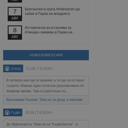
йният потребител може
 уебсайт.
Британската група Hinterlands ще
7
забие в Парка на младежта
АВГ
Описание
Историческа възстановка за
8
Илинден оживява в Парка на...
АВГ
ребителски
елското поведение и
раници на сайта. Тя
яване на сайта. Тя
не на прегледи на
формация, която е
взаимодействат с
нкционалност в целия
прекарано на
НОВИ КОМЕНТАРИ
редпочитанията на
 сайтове; тя може
остта на социалните
тора на сайта.
използва новата или
птица
21:28 | 7.8.2026 г.
елски взаимодействия
нето и потребителския
В затвора ние ще ги храним, а те ще си останат
същите. Имаше едни полезни уранови мини по
рез събиране на данни
Живково време. Там се работеше по...
 помага за
отребителите се
Красимира Гешева: Това не са деца, а зверове
тапите на тестване.
тистически данни,
Гъдю
20:58 | 7.8.2026 г.
 броя на посещенията,
 са били заредени.
елския опит.
До Журналиста: Това не са "първобитни" , а