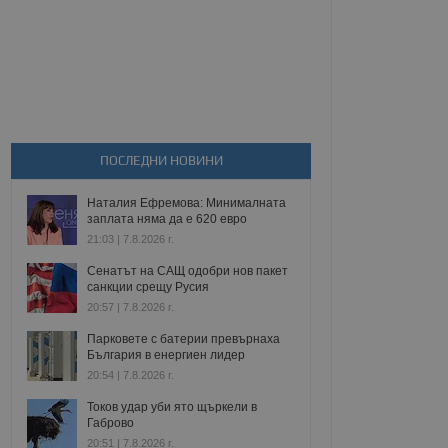
ПОСЛЕДНИ НОВИНИ
Наталия Ефремова: Минималната
заплата няма да е 620 евро
21:03 | 7.8.2026 г.
Сенатът на САЩ одобри нов пакет
санкции срещу Русия
20:57 | 7.8.2026 г.
Парковете с батерии превърнаха
България в енергиен лидер
20:54 | 7.8.2026 г.
Токов удар уби ято щъркели в
Габрово
20:51 | 7.8.2026 г.