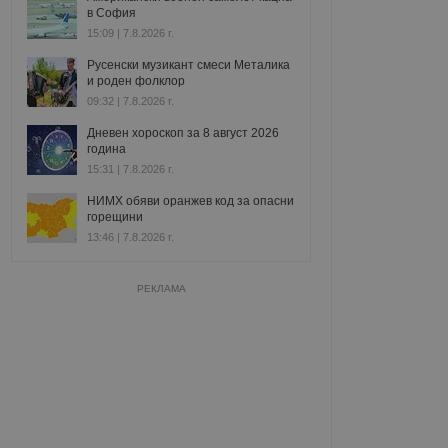
в София
15:09 | 7.8.2026 г.
Русенски музикант смеси Металика
и роден фолклор
09:32 | 7.8.2026 г.
Дневен хороскоп за 8 август 2026
година
15:31 | 7.8.2026 г.
НИМХ обяви оранжев код за опасни
горещини
13:46 | 7.8.2026 г.
РЕКЛАМА