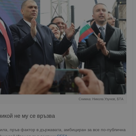
Снимка: Никола Узунов, БТА
икой не му се връзва
ила, пръв фактор в държавата, амбициран за все по-публична