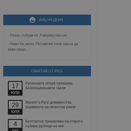
не, зададена от уеб
ВИЦ НА ДЕНЯ
 ASP.NET MVC
спре неразрешеното
т, известно като
тове. Той не съдържа
- Пешо, събуди се. Говориш насън!
щожава при затваряне
- Аман бе, жена. Остави ме поне насън да
кажа нещо...
ение на съгласието на
ст за тяхното
а данни за съгласието
ични политики и
антира, че техните
 сесии.
СЪБИТИЯ ОТ РУСЕ
аничаване между хората
а, за да се правят
Русенската опера превзема
17
хния уебсайт.
Белоградчишките скали
ЮЛИ
сигнализира на
Музеят в Русе домакинства
29
 на бисквитките,
ушиването на гигантска рокля
а съответствие и
ЮЛИ
ндарти и
Безплатна тренировка на открито
4
ck и предоставя
събира русенци на кея
требител използва
АВГ