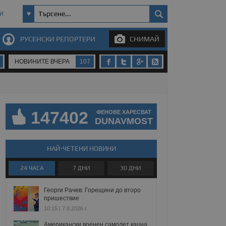
И
РУСЕНСКИ РЕПОРТЕРИ
СНИМАЙ
НОВИНИТЕ ВЧЕРА
107
147402
ФЕНОВЕ ХАРЕСВАТ
DUNAVMOST
НАЙ-ЧЕТЕНИ НОВИНИ
24 ЧАСА
7 ДНИ
30 ДНИ
Георги Рачев: Горещини до второ
пришествие
10:15 | 7.8.2026 г.
Американски военен самолет кацна