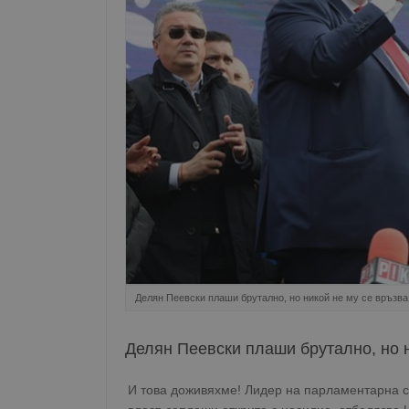
Делян Пеевски плаши брутално, но никой не му се връзва
Делян Пеевски плаши брутално, но н
И това доживяхме! Лидер на парламентарна с