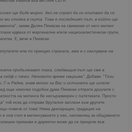
 Николай Иванов във вестник
СЕГА
.
сичко ще бъде мирно. Ако не спрат да се опитват да се
то ми стояха в скута. Това е последният път, в който ще
ламента
", заяви Делян Пеевски на свикания от него митинг
плахи идваха от маргинални и/или националистически групи,
гитки. Е, вече и Пеевски.
епутатите или по принцип страната, ами и с нахлуване на
тката продължават така, следващия път ще сме в
в сейф с пачки. Неговото време свършва".
Добави: "
Тези
 Г-н Радев, знам много за Вас и истината ще излезе
лед още няколко подобни думи Пеевски отпрати дошлите с
раткостта на митинга бе несъразмерен с патетиката. Просто
а" той иска да отправи брутални заплахи към другите
ищо повече от това! Няма декларации, градация на
но е нов стил в митингуването у нас, напомнящ за общуването
 излишни приказки и директно може да се прицели във