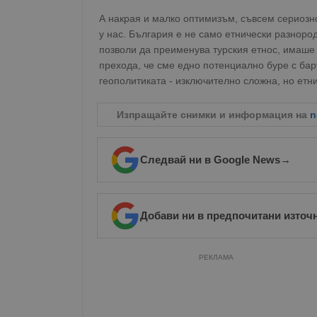
Име
А накрая и малко оптимизъм, съвсем сериозно
у нас. България е не само етнически разнород
__RequestVerificationT
позволи да преименува турския етнос, имаше
прехода, че сме едно потенциално буре с бар
геополитиката - изключително сложна, но етн
Изпращайте снимки и информация на
n
VISITOR_PRIVACY_MET
Следвай ни в Google News
→
__cf_bm
Добави ни в предпочитани източ
receive-cookie-depreca
РЕКЛАМА
ASP.NET_SessionId