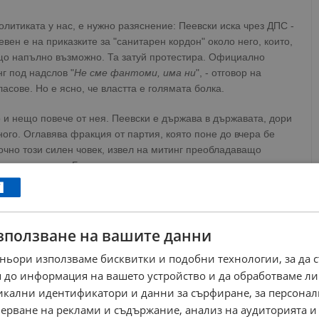
политиката у нас, е нужно разяснение: Пеевски иска чрез ДПС -
евен е на приказките за "санитарен кордон" около него, които,
ещо напълно възможно. Та затуй протестира. Официално
г под надслов "
Не сме фантоми, има ни
", - отговор на
ласове. Но е ясно, че властта е голямата болка.
о и нещо повече от нея. Пеевски е държава в държавата, дори
ного. Оглавява фракция от партия, която поне до вчера бе
точно този силен човек, извел на митинг преобладаващо
ски размирните Балкани, открито заплаши с насилие, дори и
аше да е силно стресирано, изплашено. Но не е. "
Преди
го поздравя", присмя се Румен Радев - понеже Пеевски бе
ртия. С една дума - имаме "цивилизационна ситуация
", в
 много силен човек плаши гаргите.
зползване на вашите данни
ньори използваме бисквитки и подобни технологии, за да 
ите моменти в случващото се:
 до информация на вашето устройство и да обработваме ли
ред хората си, Бойко Борисов предложи коалиция без ДПС-
никални идентификатори и данни за сърфиране, за персона
ъже в тоя преговорен театър, или да се променят нещата, това
ерване на реклами и съдържание, анализ на аудиторията и