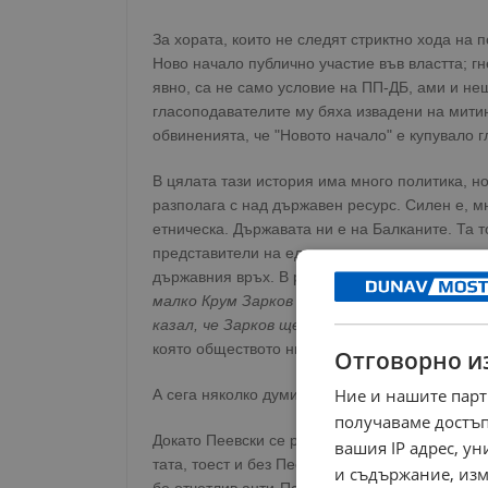
За хората, които не следят стриктно хода на 
Ново начало публично участие във властта; гн
явно, са не само условие на ПП-ДБ, ами и н
гласоподавателите му бяха извадени на митин
обвиненията, че "Новото начало" е купувало г
В цялата тази история има много политика, н
разполага с над държавен ресурс. Силен е, м
етническа. Държавата ни е на Балканите. Та 
представители на един етнос тук на историче
държавния връх. В резултат обществото следв
малко Крум Зарков пи кафе с мен, тичам да 
казал, че Зарков ще прави президентска па
която обществото ни счита, че този безспорно
Отговорно и
Ние и нашите парт
А сега няколко думи конкретно за политическ
получаваме достъп
Докато Пеевски се раздаваше на микрофона п
вашия IP адрес, у
тата, тоест и без Пеевски. Колкото и да се л
и съдържание, изм