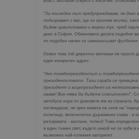
власт, заплаши открито с насилие, отбелязва
"
За последен път предупреждавам, че днес в
подиграват с вас, ще ги гушнем всички, как
бъдем цивилизовани и мирни тук, пред пар
днес в София. Обикновено досега подобни за
по подобен начин се самонахъсват футболни а
Освен това той директно заплаши не просто д
един конкретен адрес:
"
Ако псевдопрезидентът и псевдопрезиден
президентството. Тази сграда се превърна 
президент и вицепрезидент са нелегитимни.
наяве! Вие няма да бъдете спасителят!
”. С
автобуси хора по домовете им из страната. К
изглеждаше, че чрез живата на сила на "народ
политици, включително държавния глава - и н
реториката - заплахи, толкоз! Това определе
в един тъмен свят, където никой не се хаби в
възможно най-големия авторитет.