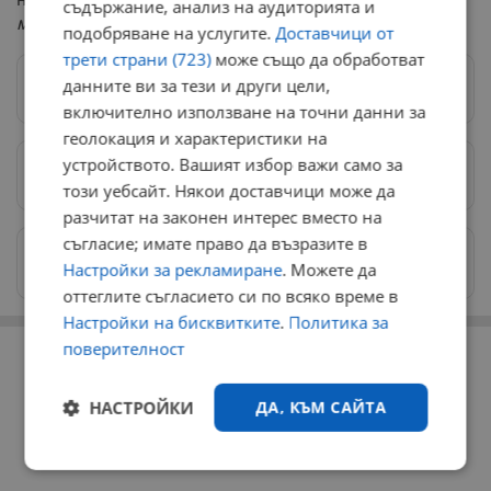
съдържание, анализ на аудиторията и
могат да нарушат обществения ред и социалния мир
".
подобряване на услугите.
Доставчици от
трети страни (723)
може също да обработват
данните ви за тези и други цели,
Следвай ни в Google News
→
включително използване на точни данни за
геолокация и характеристики на
устройството. Вашият избор важи само за
Предпочитани източници
→
този уебсайт. Някои доставчици може да
разчитат на законен интерес вместо на
съгласие; имате право да възразите в
Изпращайте снимки и информация на
Настройки за рекламиране
. Можете да
news@dunavmost.com
оттеглите съгласието си по всяко време в
Настройки на бисквитките
.
Политика за
РЕКЛАМА
поверителност
НАСТРОЙКИ
ДА, КЪМ САЙТА
Строго
Ефективност