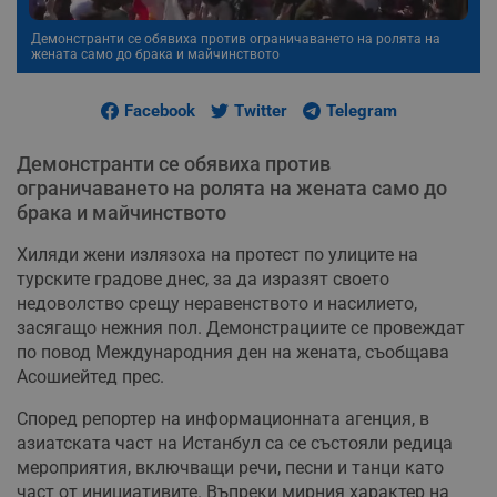
Демонстранти се обявиха против ограничаването на ролята на
жената само до брака и майчинството
Facebook
Twitter
Telegram
Демонстранти се обявиха против
ограничаването на ролята на жената само до
брака и майчинството
Хиляди жени излязоха на протест по улиците на
турските градове днес, за да изразят своето
недоволство срещу неравенството и насилието,
засягащо нежния пол. Демонстрациите се провеждат
по повод Международния ден на жената, съобщава
Асошиейтед прес.
Според репортер на информационната агенция, в
азиатската част на Истанбул са се състояли редица
мероприятия, включващи речи, песни и танци като
част от инициативите. Въпреки мирния характер на