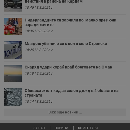
действия в района на Кардам
и
т
18:45 | 8.8.2026 г.
receive-cookie-deprecation
.hit.gemius.pl
1 година
Т
Нидерландците са харчили по-малко през юни
с
с
заради жегите
н
18:36 | 8.8.2026 г.
н
п
б
Младеж уби чичо си с кол в село Странско
п
с
18:25 | 8.8.2026 г.
о
с
а
р
Снаряд удари кораб край бреговете на Оман
у
з
18:18 | 8.8.2026 г.
з
п
ASP.NET_SessionId
Сесия
Т
Microsoft
Обявиха жълт код за силен дъжд в 4 области на
с
Corporation
страната
D
www.dunavmost.com
п
18:14 | 8.8.2026 г.
и
т
Виж още новини ...
к
п
и
у
ЗА НАС
НОВИНИ
КОМЕНТАРИ