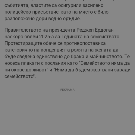
събитията, властите са осигурили засилено
полицейско присъствие, като на място е било
разположено дори водно оръдие.
Правителството на президента Реджеп Ердоган
наскоро обяви 2025-а за Годината на семейството.
Протестиращите обаче се противопоставиха
категорично на концепцията ролята на жената да
бъде сведена единствено до брака и майчинството. Те
носеха плакати с послания като "Семейството няма да
ни окове до живот" и "Няма да бъдем жертвани заради
семейството".
РЕКЛАМА