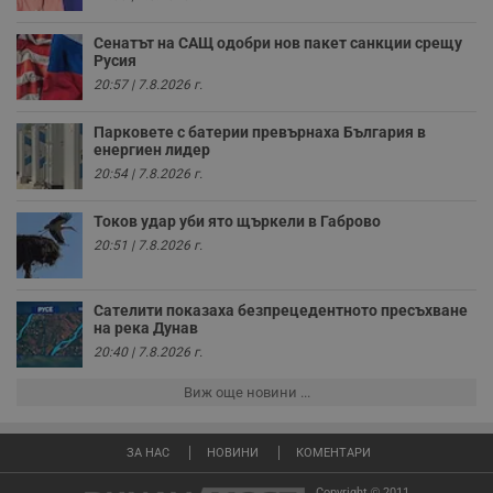
седмици
с
с
Сенатът на САЩ одобри нов пакет санкции срещу
п
и
Русия
п
20:57 | 7.8.2026 г.
т
в
с
Парковете с батерии превърнаха България в
з
енергиен лидер
с
п
20:54 | 7.8.2026 г.
о
р
п
Токов удар уби ято щъркели в Габрово
н
п
20:51 | 7.8.2026 г.
к
ч
п
с
Сателити показаха безпрецедентното пресъхване
б
на река Дунав
__cf_bm
29
Т
20:40 | 7.8.2026 г.
Cloudflare Inc.
минути
с
.twitter.com
59
р
Виж още новини ...
секунди
м
б
о
у
ЗА НАС
НОВИНИ
КОМЕНТАРИ
п
о
и
Copyright © 2011