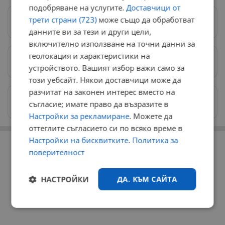
подобряване на услугите.
Доставчици от
трети страни (723)
може също да обработват
Следвай ни в Google News
→
данните ви за тези и други цели,
включително използване на точни данни за
геолокация и характеристики на
Предпочитани източници
→
устройството. Вашият избор важи само за
този уебсайт. Някои доставчици може да
разчитат на законен интерес вместо на
Изпращайте снимки и информация на
съгласие; имате право да възразите в
news@dunavmost.com
Настройки за рекламиране
. Можете да
оттеглите съгласието си по всяко време в
РЕКЛАМА
Настройки на бисквитките
.
Политика за
поверителност
НАСТРОЙКИ
ДА, КЪМ САЙТА
Строго
Ефективност
необходимо