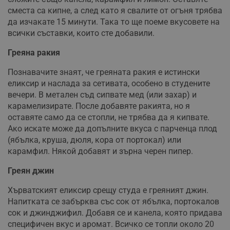
сместа са кипне, а след като я свалите от огъня трябва
да изчакате 15 минути. Така то ще поеме вкусовете на
всички съставки, които сте добавили.
Греяна ракия
Познавачите знаят, че греяната ракия е истински
еликсир и наслада за сетивата, особено в студените
вечери. В метален съд сипвате мед (или захар) и
карамелизирате. После добавяте ракията, но я
оставяте само да се стопли, не трябва да я кипвате.
Ако искате може да допълните вкуса с парченца плод
(ябълка, круша, дюля, кора от портокал) или
карамфил. Някой добавят и зърна черен пипер.
Греян джин
Хърватският еликсир срещу студа е греяният джин.
Напитката се забърква със сок от ябълка, портокалов
сок и джинджифил. Добавя се и канела, която придава
специфичен вкус и аромат. Всичко се топли около 20