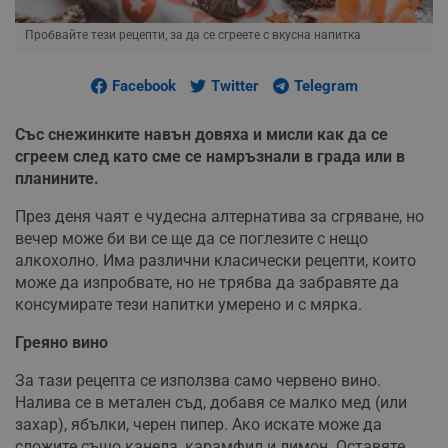
Пробвайте тези рецепти, за да се сгреете с вкусна напитка
Facebook
Twitter
Telegram
Със снежинките навън довяха и мисли как да се
сгреем след като сме се намръзнали в града или в
планините.
През деня чаят е чудесна алтернатива за сгряване, но
вечер може би ви се ще да се поглезите с нещо
алкохолно. Има различни класически рецепти, които
може да изпробвате, но не трябва да забравяте да
консумирате тези напитки умерено и с мярка.
Греяно вино
За тази рецепта се използва само червено вино.
Налива се в метален съд, добавя се малко мед (или
захар), ябълки, черен пипер. Ако искате може да
сложите също канела, карамфил и лимон. Оставяте